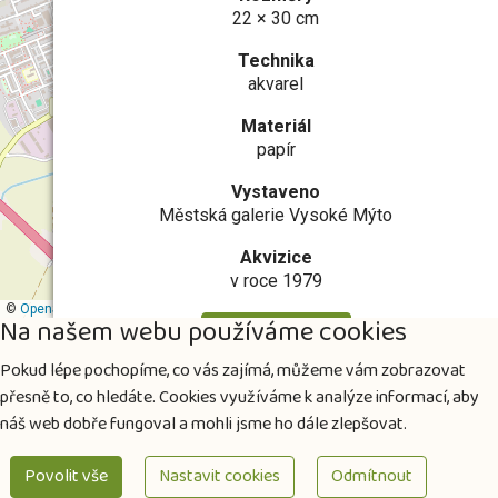
22 × 30 cm
Technika
akvarel
Materiál
papír
Vystaveno
Městská galerie Vysoké Mýto
Akvizice
v roce 1979
©
OpenStreetMap
contributors
Na našem webu používáme cookies
Další informace
Pokud lépe pochopíme, co vás zajímá, můžeme vám zobrazovat
přesně to, co hledáte. Cookies využíváme k analýze informací, aby
náš web dobře fungoval a mohli jsme ho dále zlepšovat.
Povolit vše
Nastavit cookies
Odmítnout