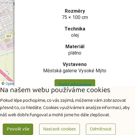
Rozměry
75 × 100 cm
Technika
olej
Materiál
plátno
Vystaveno
Městská galerie Vysoké Mýto
©
OpenStreetMap
contributors
Další informace
Na našem webu používáme cookies
Pokud lépe pochopíme, co vás zajímá, můžeme vám zobrazovat
přesně to, co hledáte. Cookies využíváme k analýze informací, aby
náš web dobře fungoval a mohli jsme ho dále zlepšovat.
Povolit vše
Nastavit cookies
Odmítnout