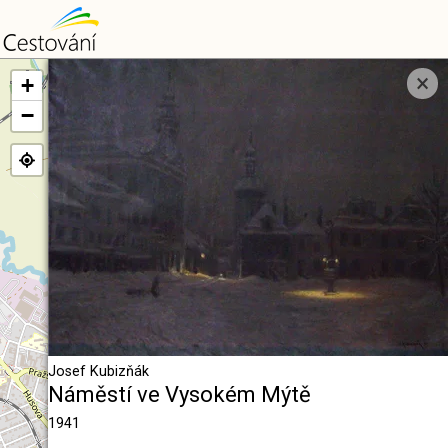
Náměstí ve Vysokém
×
+
Mýtě - Mapa
−
Josef Kubizňák
Náměstí ve Vysokém Mýtě
1941