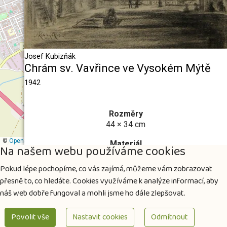
Josef Kubizňák
Chrám sv. Vavřince ve Vysokém Mýtě
1942
Rozměry
44 × 34 cm
©
OpenStreetMap
contributors
Materiál
Na našem webu používáme cookies
papír
Pokud lépe pochopíme, co vás zajímá, můžeme vám zobrazovat
Vystaveno
přesně to, co hledáte. Cookies využíváme k analýze informací, aby
Městská galerie Vysoké Mýto
náš web dobře fungoval a mohli jsme ho dále zlepšovat.
Akvizice
v roce 2001
Povolit vše
Nastavit cookies
Odmítnout