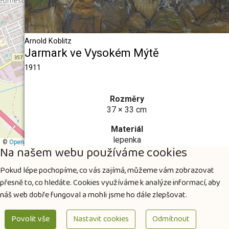
Arnold Koblitz
Jarmark ve Vysokém Mýtě
1911
Rozměry
37 × 33 cm
Materiál
lepenka
©
OpenStreetMap
contributors
Na našem webu používáme cookies
Vystaveno
Pokud lépe pochopíme, co vás zajímá, můžeme vám zobrazovat
Městská galerie Vysoké Mýto
přesně to, co hledáte. Cookies využíváme k analýze informací, aby
Akvizice
náš web dobře fungoval a mohli jsme ho dále zlepšovat.
v roce 1963
Povolit vše
Nastavit cookies
Odmítnout
Další informace