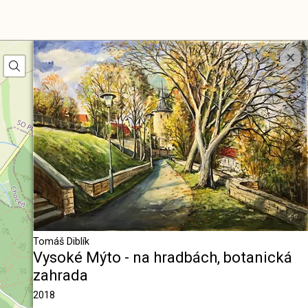
pa
×
Tomáš Diblík
Vysoké Mýto - na hradbách, botanická
zahrada
2018