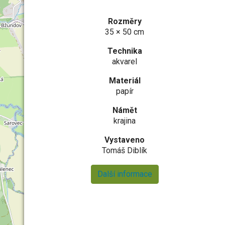
Rozměry
35 × 50 cm
Technika
akvarel
Materiál
papír
Námět
krajina
Vystaveno
Tomáš Diblík
Další informace