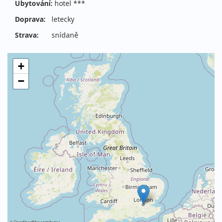
Ubytování:
hotel ***
Doprava:
letecky
Strava:
snídaně
+
−
©
OpenStreetMap
contributors