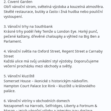
2. Covent Garden
Obří vánoční strom, světelná výzdoba a kouzelná atmosféra.
Skvělé restaurace, butiky a často i živá hudba nebo pouliční
vystoupení.
3. Vánoční trhy na Southbank
Krásné trhy podél řeky Temže u London Eye. Horký punč,
pečené kaštany, dřevěné chaloupky a výhled na Big Ben a
Parlament.
4. Vánoční světla na Oxford Street, Regent Street a Carnaby
Street
Každá ulice má svůj unikátní styl výzdoby. Doporučujeme
večerní procházku mezi obchody a světly.
5. Vánoční kluziště
Somerset House – ikonické s historickým nádvořím.
Hampton Court Palace Ice Rink – kluziště u královského
paláce.
6. Vánoční vitríny v obchodních domech
Nezapomeň na Harrods, Selfridges, Liberty a Fortnum &
Mason – jejich vánoční výlohy a interiéry jsou doslova