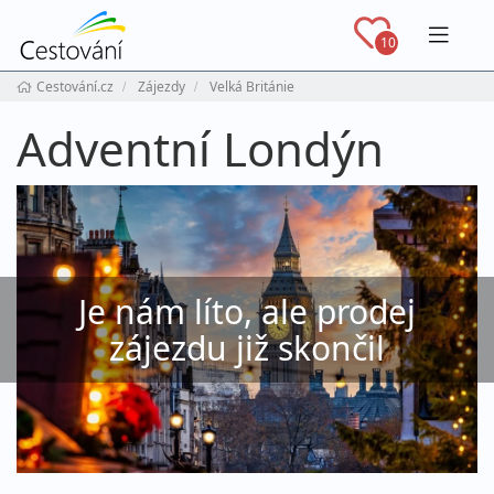
Navig
10
Cestování.cz
Zájezdy
Velká Británie
Adventní Londýn
Je nám líto, ale prodej
zájezdu již skončil