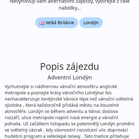
Nevyhovují vám alternativní zájezdy, vybírejte z celé
nabídky...
Velká Británie
Londýn
Popis zájezdu
Adventní Londýn
Vychutnejte si nádhernou vánoční atmosféru anglické
metropole a poznejte krásy vánočního Londýna! Nic
necharakterizuje londýnské Vánoce lépe než vánoční světelná
výzdoba , která každoročně přidává městu na kouzelné
atmosféře. Londýn se během adventu a Vánoc doslova
rozzáří, ulice metropole naplní nová energie a vánoční
pohoda. Už začátkem listopadu se potemnělý Londýn promění
ve světelný zázrak , kdy slavnostní rozsvícení ulic doprovází
hudební program a velkolepé oslavy . Tato tradice přitahuje