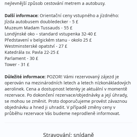
nejlevnější způsob cestování metrem a autobusy.
Další informace:
Orientační ceny vstupného a jízdného:
Jízda autobusem doubledecker - 5 £
Muzeum Madam Tussauds - 55 £
Londýnské oko – standard vstupenka 32-40 £
Představení v belgickém stanu - okolo 25 £
Westminsterské opatství - 27 £
Katedrála sv. Pavla 22-25 £
Parlament - 30 £
Tower - 31 £
Důležité informace:
POZOR! Vámi rezervovaný zájezd je
operován na mezinárodních letech a letech nízkonákladových
aerolinek. Cena a dostupnost letenky je aktuální v momentě
rezervace. Po dokončení rezervace/objednávky a její úhrady,
se mohou se změnit. Proto doporučujeme provést závaznou
objednávku a hned ji uhradit. V případě změny ceny v
průběhu rezervace Vás budeme neprodleně informovat.
Stravování: snídaně