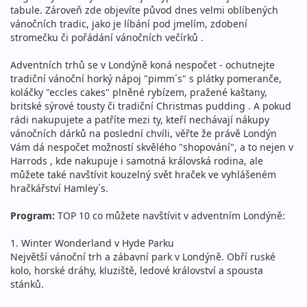
tabule. Zároveň zde objevíte původ dnes velmi oblíbených
vánočních tradic, jako je líbání pod jmelím, zdobení
stromečku či pořádání vánočních večírků .
Adventních trhů se v Londýně koná nespočet - ochutnejte
tradiční vánoční horký nápoj "pimm´s" s plátky pomeranče,
koláčky "eccles cakes" plněné rybízem, pražené kaštany,
britské sýrové tousty či tradiční Christmas pudding . A pokud
rádi nakupujete a patříte mezi ty, kteří nechávají nákupy
vánočních dárků na poslední chvíli, věřte že právě Londýn
Vám dá nespočet možností skvělého "shopování", a to nejen v
Harrods , kde nakupuje i samotná královská rodina, ale
můžete také navštívit kouzelný svět hraček ve vyhlášeném
hračkářství Hamley´s.
Program:
TOP 10 co můžete navštívit v adventním Londýně:
1. Winter Wonderland v Hyde Parku
Největší vánoční trh a zábavní park v Londýně. Obří ruské
kolo, horské dráhy, kluziště, ledové království a spousta
stánků.