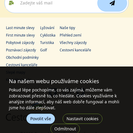
Last minute slevy
Lyžování
Naše tipy
First minute slevy
Cyklistika
Přehled zemí
Pobytové zájezdy
Turistika
Všechny zájezdy
Poznávací zájezdy
Golf
Cestovní kanceláře
Obchodní podmínky
Cestovní kanceláře
Slepé mapy
Kontaktujte nás
Na našem webu používáme cookies
Pokud lépe pochopíme, co vás zajímá, můžeme vám
zobrazovat přesně to, co hledáte. Cookies využíváme k
analýze informací, aby náš web dobře fungoval a mohli
jsme ho dále zlepšovat.
Povolit vše
Nastavit cookies
Odmítnout