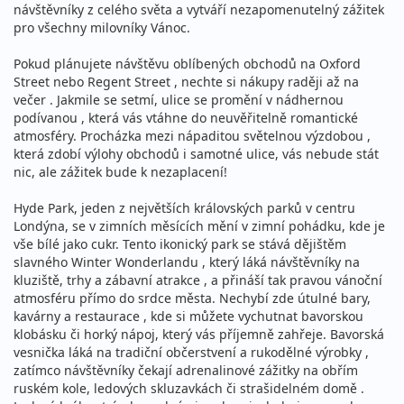
návštěvníky z celého světa a vytváří nezapomenutelný zážitek
pro všechny milovníky Vánoc.
Pokud plánujete návštěvu oblíbených obchodů na Oxford
Street nebo Regent Street , nechte si nákupy raději až na
večer . Jakmile se setmí, ulice se promění v nádhernou
podívanou , která vás vtáhne do neuvěřitelně romantické
atmosféry. Procházka mezi nápaditou světelnou výzdobou ,
která zdobí výlohy obchodů i samotné ulice, vás nebude stát
nic, ale zážitek bude k nezaplacení!
Hyde Park, jeden z největších královských parků v centru
Londýna, se v zimních měsících mění v zimní pohádku, kde je
vše bílé jako cukr. Tento ikonický park se stává dějištěm
slavného Winter Wonderlandu , který láká návštěvníky na
kluziště, trhy a zábavní atrakce , a přináší tak pravou vánoční
atmosféru přímo do srdce města. Nechybí zde útulné bary,
kavárny a restaurace , kde si můžete vychutnat bavorskou
klobásku či horký nápoj, který vás příjemně zahřeje. Bavorská
vesnička láká na tradiční občerstvení a rukodělné výrobky ,
zatímco návštěvníky čekají adrenalinové zážitky na obřím
ruském kole, ledových skluzavkách či strašidelném domě .