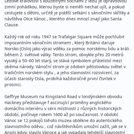
Ledové království s kouzelnými sochami z ledu je opravdovou
zimní pohádkou, kterou byste si neměli nechat ujít, a pokud
cestujete s dětmi, určitě je potěší setkání s vánočními skřítky a
návštěva Otce Vánoc , kterého dnes mnozí znají jako Santa
Clause.
Každý rok od roku 1947 se Trafalgar Square může pochlubit
impozantním vánočním stromem , který Británii daruje
Norsko (Oslo) jako výraz vděku za pomoc norskému lidu a králi
během 2. světové války. Tento strom, obvykle přes 20 metrů
vysoký a 50–60 let starý, se stává symbolem přátelství mezi
oběma národy. Vánoční strom je zdoben pětistovkou světel v
tradičním norském stylu , a jeho slavnostní rozsvícení, za
účasti starosty Osla, probíhá každoročně první čtvrtek v
prosinci.
Geffrye Museum na Kingsland Road v londýnském obvodu
Hackney představuje f ascinující proměny anglického
domácího interiéru v sérii místností z různých historických
období, počínaje rokem 1600 až po současnost. V období
Vánoc se 12 pokojů tohoto muzea oblékne do autentického
slavnostního oděvu , což návštěvníkům umožní zažít, jak se v
Anglii kdysi slavily Vánoce a jak vypadala tehdejší slavnostní