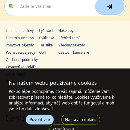
Last minute slevy
Lyžování
Naše tipy
First minute slevy
Cyklistika
Přehled zemí
Pobytové zájezdy
Turistika
Všechny zájezdy
Poznávací zájezdy
Golf
Cestovní kanceláře
Obchodní podmínky
Cestovní kanceláře
Slepé mapy
Kontaktujte nás
Na našem webu používáme cookies
Pokud lépe pochopíme, co vás zajímá, můžeme vám
zobrazovat přesně to, co hledáte. Cookies využíváme k
analýze informací, aby náš web dobře fungoval a mohli
jsme ho dále zlepšovat.
Povolit vše
Nastavit cookies
Odmítnout