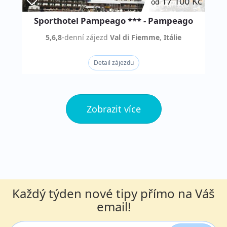
17 100 Kč
od
Sporthotel Pampeago *** - Pampeago
5,6,8
-denní
zájezd
Val di Fiemme
,
Itálie
Detail zájezdu
Zobrazit více
Každý týden nové tipy přímo na Váš
email!