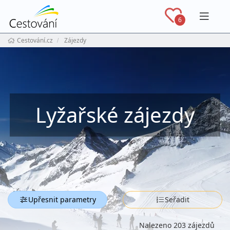
Navig
6
Cestování.cz
Zájezdy
Lyžařské zájezdy
Upřesnit parametry
Seřadit
Nalezeno 203 zájezdů