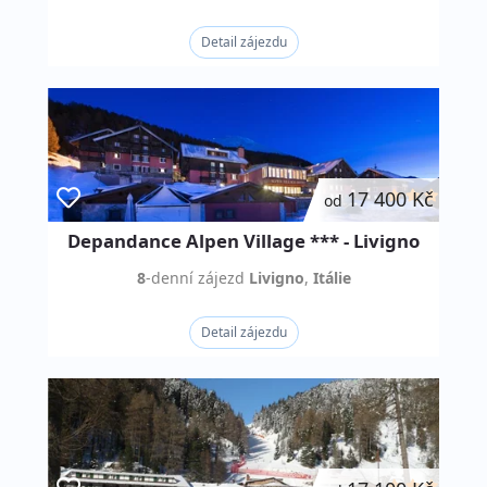
Detail zájezdu
17 400 Kč
od
Depandance Alpen Village *** - Livigno
8
-denní
zájezd
Livigno
,
Itálie
Detail zájezdu