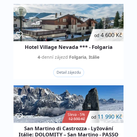
4 600 Kč
od
Hotel Village Nevada *** - Folgaria
4
-denní
zájezd
Folgaria
,
Itálie
Detail zájezdu
Sleva - 5%
11 990 Kč
od
12 590 Kč
San Martino di Castrozza - Lyžování
Itálie: DOLOMITY – San Martino - PASSO