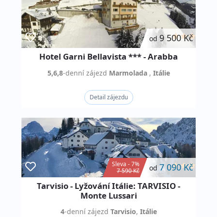
9 500 Kč
od
Hotel Garni Bellavista *** - Arabba
5,6,8
-denní
zájezd
Marmolada
,
Itálie
Detail zájezdu
Sleva - 7%
7 090 Kč
od
7 590 Kč
Tarvisio - Lyžování Itálie: TARVISIO -
Monte Lussari
4
-denní
zájezd
Tarvisio
,
Itálie