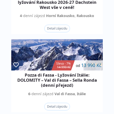
lyžování Rakousko 2026-27 Dachstein
West vše v ceně!
4
-denní
zájezd
Horní Rakousko
,
Rakousko
Detail zájezdu
Sleva - 7%
13 990 Kč
od
14 990 Kč
Pozza di Fassa - Lyžování Itálie:
DOLOMITY – Val di Fassa – Sella Ronda
(denní přejezd)
6
-denní
zájezd
Val di Fassa
,
Itálie
Detail zájezdu