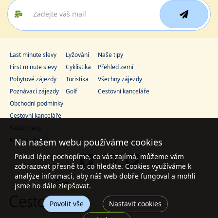
Last minute slevy
Lyžování
Naše tipy
First minute slevy
Cyklistika
Přehled zemí
Pobytové zájezdy
Turistika
Všechny zájezdy
Poznávací zájezdy
Golf
Cestovní kanceláře
Obchodní podmínky
Cestovní kanceláře
Slepé mapy
Kontaktujte nás
Na našem webu používáme cookies
Pokud lépe pochopíme, co vás zajímá, můžeme vám
zobrazovat přesně to, co hledáte. Cookies využíváme k
analýze informací, aby náš web dobře fungoval a mohli
jsme ho dále zlepšovat.
Povolit vše
Nastavit cookies