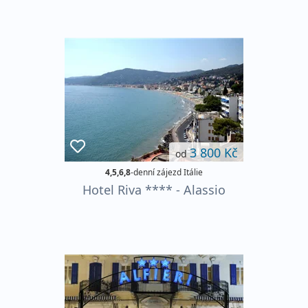
3 800 Kč
od
4,5,6,8
-denní zájezd Itálie
Hotel Riva **** - Alassio