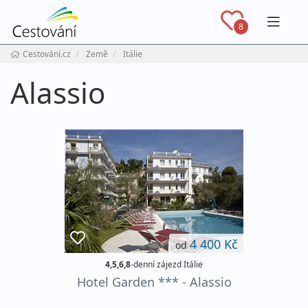
Navig
8
Cestování.cz
Země
Itálie
Alassio
4 400 Kč
od
4,5,6,8
-denní zájezd Itálie
Hotel Garden *** - Alassio