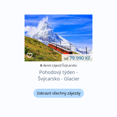
79 990 Kč
od
8
-denní zájezd Švýcarsko
Pohodový týden -
Švýcarsko - Glacier
Expresem do
nejvyhlášenějších lokalit
Zobrazit všechny zájezdy
Švýcarska