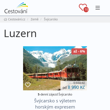
Navig
10
Cestování.cz
Země
Švýcarsko
Luzern
až - 6%
9 550 Kč
8 990 Kč
od
5
-denní zájezd Švýcarsko
Švýcarsko s výletem
horským expresem