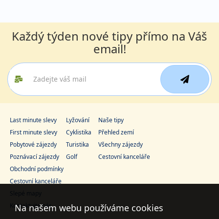
Každý týden nové tipy přímo na Váš
email!
Last minute slevy
Lyžování
Naše tipy
First minute slevy
Cyklistika
Přehled zemí
Pobytové zájezdy
Turistika
Všechny zájezdy
Poznávací zájezdy
Golf
Cestovní kanceláře
Obchodní podmínky
Cestovní kanceláře
Slepé mapy
Kontaktujte nás
Na našem webu používáme cookies