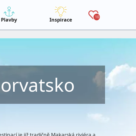
10
Plavby
Inspirace
orvatsko
tinací je již tradičně Makarská riviéra a