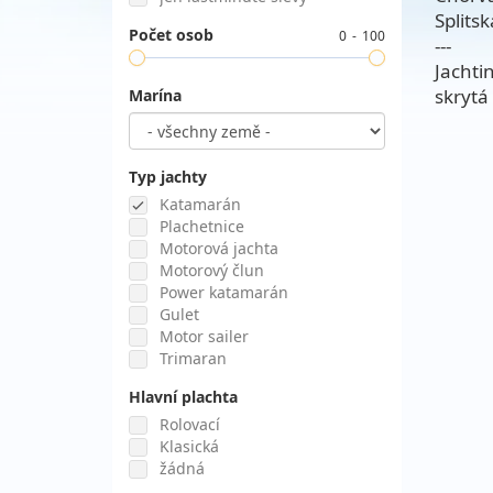
Splitsk
Počet osob
0
100
---
Jachti
skrytá
Marína
Typ jachty
Katamarán
Plachetnice
Motorová jachta
Motorový člun
Power katamarán
Gulet
Motor sailer
Trimaran
Hlavní plachta
Rolovací
Klasická
žádná