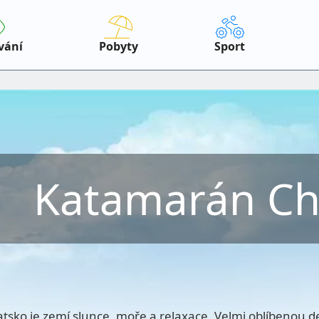
vání
Pobyty
Sport
Katamarán Ch
tsko je zemí slunce, moře a relaxace. Velmi oblíbenou des