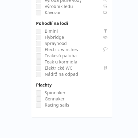
Výroba pitné vody
Výrobník ledu
Kávovar
Pohodlí na lodi
Bimini
Flybridge
Sprayhood
Electric winches
Teaková paluba
Teak u kormidla
Elektrické WC
Nádrž na odpad
Plachty
Spinnaker
Gennaker
Racing sails