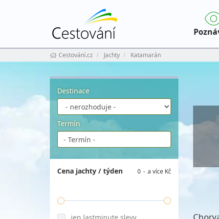
Pozná
Cestování.cz
Jachty
Katamarán
Destinace
Termín
Cena jachty / týden
0
a více Kč
Chorva
jen lastminute slevy