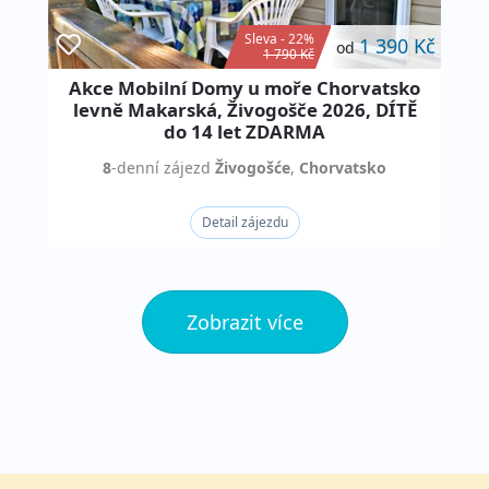
Sleva - 22%
1 390 Kč
od
1 790 Kč
Akce Mobilní Domy u moře Chorvatsko
levně Makarská, Živogošče 2026, DÍTĚ
do 14 let ZDARMA
8
-denní
zájezd
Živogošće
,
Chorvatsko
Detail zájezdu
Zobrazit více