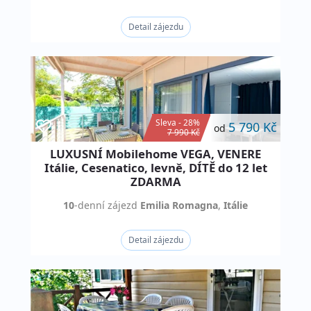
Detail zájezdu
Sleva - 28%
5 790 Kč
od
7 990 Kč
LUXUSNÍ Mobilehome VEGA, VENERE
Itálie, Cesenatico, levně, DÍTĚ do 12 let
ZDARMA
10
-denní
zájezd
Emilia Romagna
,
Itálie
Detail zájezdu