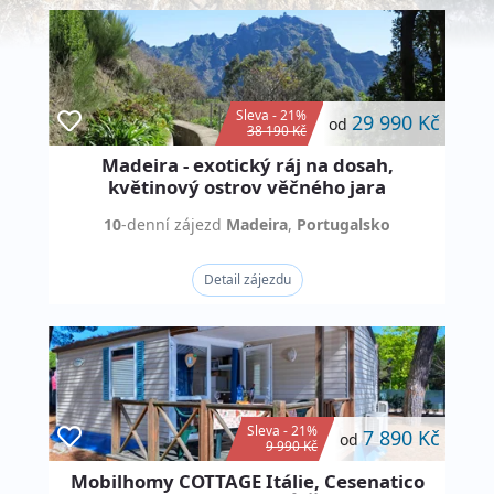
Sleva - 21%
29 990 Kč
od
38 190 Kč
Madeira - exotický ráj na dosah,
květinový ostrov věčného jara
10
-denní
zájezd
Madeira
,
Portugalsko
Detail zájezdu
Sleva - 21%
7 890 Kč
od
9 990 Kč
Mobilhomy COTTAGE Itálie, Cesenatico