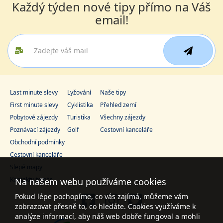
Každý týden nové tipy přímo na Váš
email!
Last minute slevy
Lyžování
Naše tipy
First minute slevy
Cyklistika
Přehled zemí
Pobytové zájezdy
Turistika
Všechny zájezdy
Poznávací zájezdy
Golf
Cestovní kanceláře
Obchodní podmínky
Cestovní kanceláře
Slepé mapy
Kontaktujte nás
Na našem webu používáme cookies
Pokud lépe pochopíme, co vás zajímá, můžeme vám
zobrazovat přesně to, co hledáte. Cookies využíváme k
analýze informací, aby náš web dobře fungoval a mohli