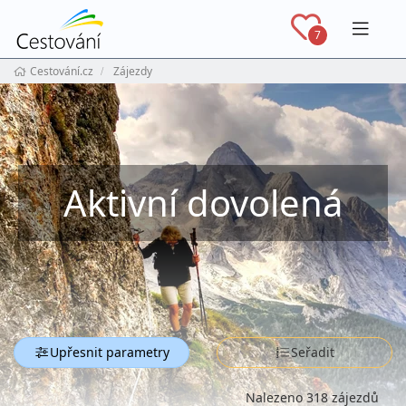
Navig
7
Cestování.cz
Zájezdy
Aktivní dovolená
Upřesnit parametry
Seřadit
Nalezeno 318 zájezdů