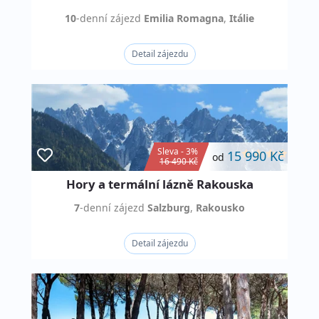
10
-denní
zájezd
Emilia Romagna
,
Itálie
Detail zájezdu
Sleva - 3%
15 990 Kč
od
16 490 Kč
Hory a termální lázně Rakouska
7
-denní
zájezd
Salzburg
,
Rakousko
Detail zájezdu