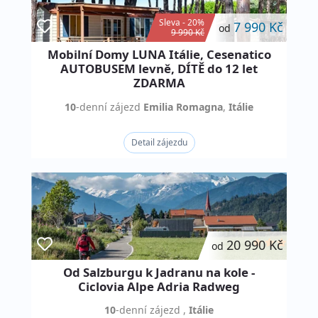
Sleva - 20%
7 990 Kč
od
9 990 Kč
Mobilní Domy LUNA Itálie, Cesenatico
AUTOBUSEM levně, DÍTĚ do 12 let
ZDARMA
10
-denní
zájezd
Emilia Romagna
,
Itálie
Detail zájezdu
20 990 Kč
od
Od Salzburgu k Jadranu na kole -
Ciclovia Alpe Adria Radweg
10
-denní
zájezd
,
Itálie