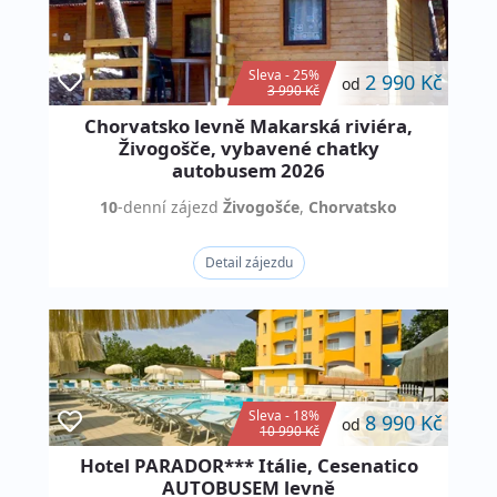
Sleva - 25%
2 990 Kč
od
3 990 Kč
Chorvatsko levně Makarská riviéra,
Živogošče, vybavené chatky
autobusem 2026
10
-denní
zájezd
Živogošće
,
Chorvatsko
Detail zájezdu
Sleva - 18%
8 990 Kč
od
10 990 Kč
Hotel PARADOR*** Itálie, Cesenatico
AUTOBUSEM levně