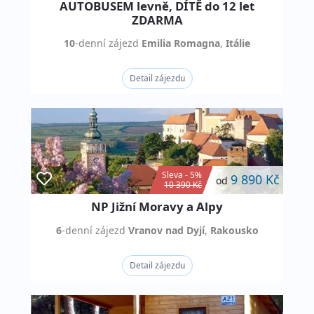
AUTOBUSEM levně, DÍTĚ do 12 let
ZDARMA
10
-denní
zájezd
Emilia Romagna
,
Itálie
Detail zájezdu
Sleva - 5%
9 890 Kč
od
10 390 Kč
NP Jižní Moravy a Alpy
6
-denní
zájezd
Vranov nad Dyjí
,
Rakousko
Detail zájezdu