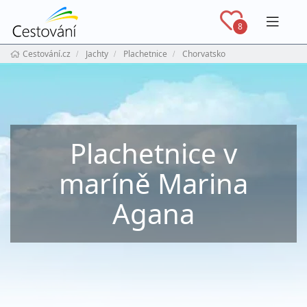
Navig
8
Cestování.cz
Jachty
Plachetnice
Chorvatsko
Plachetnice v
maríně Marina
Agana