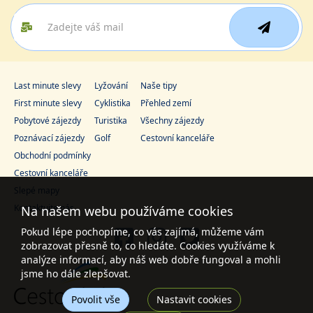
Last minute slevy
Lyžování
Naše tipy
First minute slevy
Cyklistika
Přehled zemí
Pobytové zájezdy
Turistika
Všechny zájezdy
Poznávací zájezdy
Golf
Cestovní kanceláře
Obchodní podmínky
Cestovní kanceláře
Slepé mapy
Kontaktujte nás
Na našem webu používáme cookies
Pokud lépe pochopíme, co vás zajímá, můžeme vám
zobrazovat přesně to, co hledáte. Cookies využíváme k
analýze informací, aby náš web dobře fungoval a mohli
jsme ho dále zlepšovat.
Povolit vše
Nastavit cookies