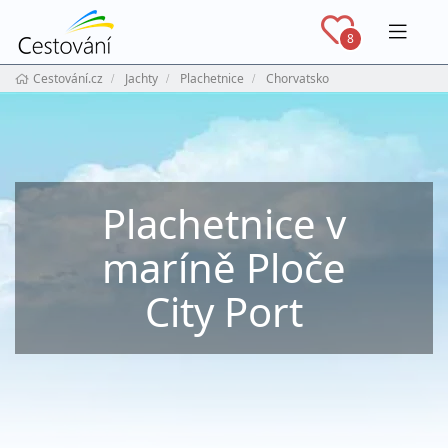
Navig
8
Cestování.cz
Jachty
Plachetnice
Chorvatsko
Plachetnice v
maríně Ploče
City Port