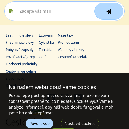
Last minute slevy
Lyžování
Naše tipy
First minute slevy
Cyklistika
Přehled zemí
Pobytové zájezdy
Turistika
Všechny zájezdy
Poznávací zájezdy
Golf
Cestovní kanceláře
Obchodní podmínky
Cestovní kanceláře
Slepé mapy
Kontaktujte nás
Na našem webu používáme cookies
Pokud lépe pochopíme, co vás zajímá, můžeme vám
zobrazovat přesně to, co hledáte. Cookies využíváme k
analýze informací, aby náš web dobře fungoval a mohli
jsme ho dále zlepšovat.
Povolit vše
Nastavit cookies