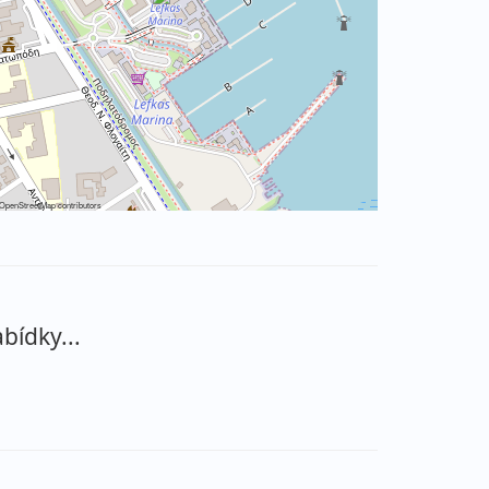
OpenStreetMap
contributors
bídky...