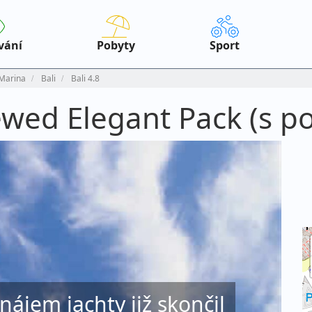
vání
Pobyty
Sport
 Marina
Bali
Bali 4.8
rewed Elegant Pack (s 
onájem jachty již skončil