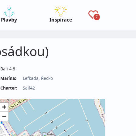
7
Plavby
Inspirace
posádkou)
Bali 4.8
Marína:
Lefkada, Řecko
Charter:
Sail42
+
−