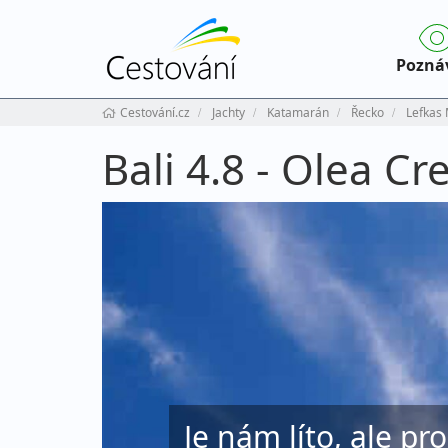
Pozná
Cestování.cz
Jachty
Katamarán
Řecko
Lefkas
Bali 4.8 - Olea C
Je nám líto, ale pr