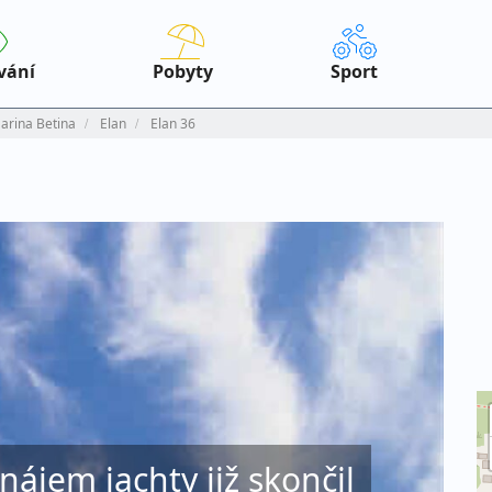
vání
Pobyty
Sport
arina Betina
Elan
Elan 36
onájem jachty již skončil