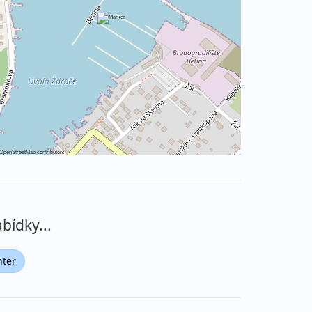
OpenStreetMap
contributors
bídky...
nter