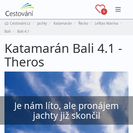
Navig
6
Cestování.cz
Jachty
Katamarán
Řecko
Lefkas Marina
Bali
Bali 4.1
Katamarán Bali 4.1 -
Theros
Je nám líto, ale pronájem
jachty již skončil