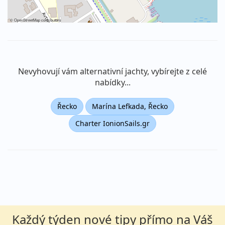
©
OpenStreetMap
contributors
Nevyhovují vám alternativní jachty, vybírejte z celé
nabídky...
Řecko
Marína Lefkada, Řecko
Charter IonionSails.gr
Každý týden nové tipy přímo na Váš