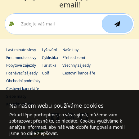
email!
Last minute slevy
Lyžování
Naše tipy
First minute slevy
Cyklistika
Přehled zemí
Pobytové zájezdy
Turistika
Všechny zájezdy
Poznávací zájezdy
Golf
Cestovní kanceláře
Obchodní podmínky
Cestovní kanceláře
Slepé mapy
Kontaktujte nás
Na našem webu používáme cookies
Pokud lépe pochopíme, co vás zajímá, můžeme vám
zobrazovat přesně to, co hledáte. Cookies využíváme k
analýze informací, aby náš web dobře fungoval a mohli
jsme ho dále zlepšovat.