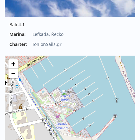
Bali 4.1
Marína:
Lefkada, Řecko
Charter:
IonionSails.gr
+
−