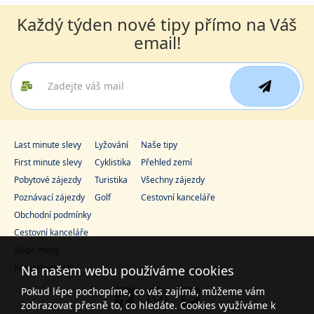
Každý týden nové tipy přímo na Váš
email!
Last minute slevy
Lyžování
Naše tipy
First minute slevy
Cyklistika
Přehled zemí
Pobytové zájezdy
Turistika
Všechny zájezdy
Poznávací zájezdy
Golf
Cestovní kanceláře
Obchodní podmínky
Cestovní kanceláře
Slepé mapy
Kontaktujte nás
Na našem webu používáme cookies
Pokud lépe pochopíme, co vás zajímá, můžeme vám
zobrazovat přesně to, co hledáte. Cookies využíváme k