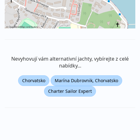
©
OpenStreetMap
contributors
Nevyhovují vám alternativní jachty, vybírejte z celé
nabídky...
Chorvatsko
Marína Dubrovnik, Chorvatsko
Charter Sailor Expert