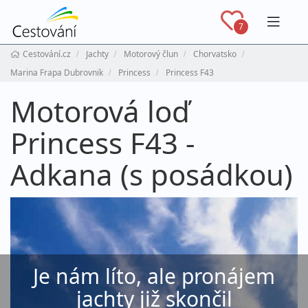
Navig
7
Cestování.cz
Jachty
Motorový člun
Chorvatsko
Marina Frapa Dubrovnik
Princess
Princess F43
Motorová loď
Princess F43 -
Adkana (s posádkou)
Je nám líto, ale pronájem
jachty již skončil