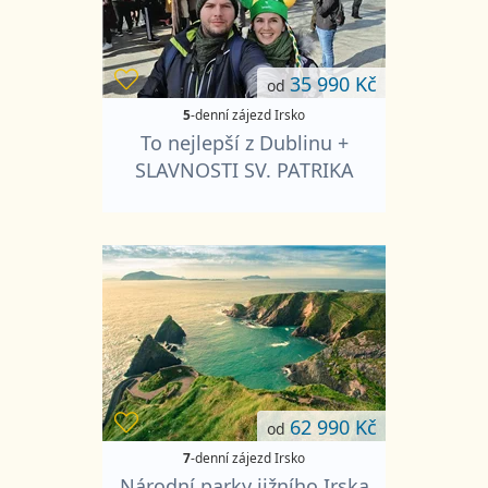
35 990 Kč
od
5
-denní zájezd Irsko
To nejlepší z Dublinu +
SLAVNOSTI SV. PATRIKA
62 990 Kč
od
7
-denní zájezd Irsko
Národní parky jižního Irska