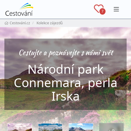
Navig
7
Cestování.cz
Kolekce zájezdů
Cestujte a poznávejte s námi svět
Národní park
Connemara, perla
Irska