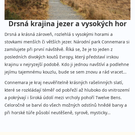
Drsná krajina jezer a vysokých hor
Drsná a krásná zároveň, rozlehlá s vysokými horami a
stovkami menších či větších jezer. Národní park Connemara si
zamilujete při první návštěvě. Říká se, že je to jeden z
posledních divokých koutů Evropy, který představí irskou
krajinu v nejryzejší podobě. Kdo ji jednou navštíví a podlehne
jejímu tajemnému kouzlu, bude se sem znovu a rád vracet...
Connemara je kraj neuvěřitelně krásných rašelinných slatí,
které se rozkládají téměř od pobřeží až hluboko do vnitrozemí
a pokrývají i široká údolí mezi vrcholy pohoří Twelve Bens.
Celoročně se barví do všech možných odstínů hnědé barvy a
při horské túře působí neutěšeně, syrově, mysticky...