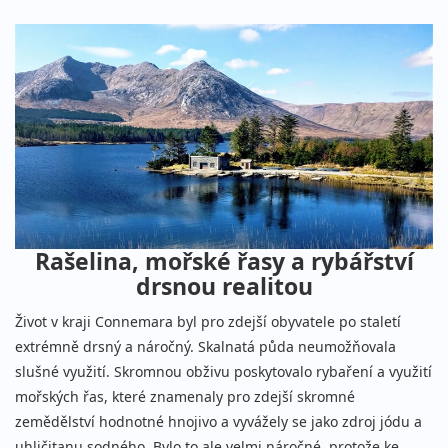
Rašelina, mořské řasy a rybářství
drsnou realitou
Život v kraji Connemara byl pro zdejší obyvatele po staletí
extrémně drsný a náročný. Skalnatá půda neumožňovala
slušné využití. Skromnou obživu poskytovalo rybaření a využití
mořských řas, které znamenaly pro zdejší skromné
zemědělství hodnotné hnojivo a vyvážely se jako zdroj jódu a
uhličitanu sodného. Bylo to ale velmi náročné, protože ke