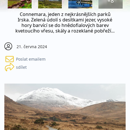
+8
Connemara, jeden z nejkrásnějších parků
Irska. Zelená údolí s desítkami jezer, vysoké
hory barvící se do hnědofialových barev
kvetoucího vřesu, skály a rozeklané pobřeží...
21. června 2024
Poslat emailem
sdílet