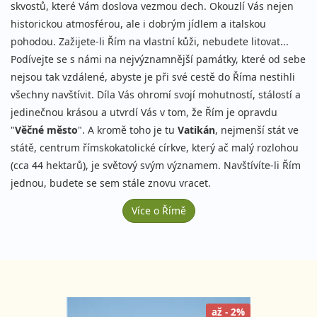
skvostů, které Vám doslova vezmou dech. Okouzlí Vás nejen
historickou atmosférou, ale i dobrým jídlem a italskou
pohodou. Zažijete-li Řím na vlastní kůži, nebudete litovat...
Podívejte se s námi na nejvýznamnější památky, které od sebe
nejsou tak vzdálené, abyste je při své cestě do Říma nestihli
všechny navštívit. Díla Vás ohromí svojí mohutností, stálostí a
jedinečnou krásou a utvrdí Vás v tom, že Řím je opravdu
"
Věčné město
". A kromě toho je tu
Vatikán
, nejmenší stát ve
státě, centrum římskokatolické církve, který ač malý rozlohou
(cca 44 hektarů), je světový svým významem. Navštívíte-li Řím
jednou, budete se sem stále znovu vracet.
Více o Římě
až - 2%