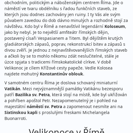
obchodním, politickým a náboženským centrem Říma. Jde o
náměstí ve tvaru obdélníku s řadou funkčních staveb, ze
kterých jsou dodnes zachovány jen ruiny. I ty Vás ale svým
půvabem zavedou do dob dávno minulých a rozhodně stojí za
návštěvu. Kdo byl v Římě a nenavštívil legendární
Koloseum
,
jako by nebyl. Je to největší amfiteátr římských dějin,
postavený císaři Vespasianem a Titem. Byl dějištěm krutých
gladiátorských zápasů, poprav, rekonstrukcí bitev a zápasů s
divou zvěří. Je jednou z nejnavštěvovanějších římských staveb
a ačkoli by se to mohlo někomu zdát neslučitelné, stále je
úzce spjata s tradicemi římskokatolické církve. V době
Velikonoc je cílem Křížové cesty papeže. Vedle Kolosea
najdete mohutný
Konstantinův oblouk
.
V samotném centru Říma je doslova schovaný miniaturní
Vatikán
. Mezi nejvýznamnější památky Vatikánu bezesporu
patří
Bazilika sv. Petra
, která stojí na místě, kde byl ukřižován
a pohřben apoštol Petr. Nezapomenutelný je i pohled na
majestátní
náměstí sv. Petra
a zapomenout nesmíte ani na
Sixtinskou kapli
s proslulými freskami Michelangela
Buonarroti.
Velikonoce v Římě