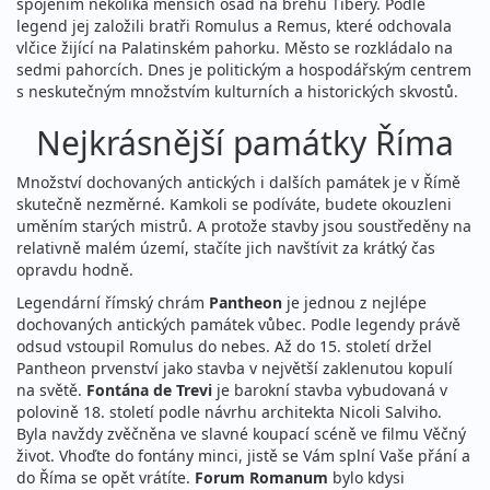
spojením několika menších osad na břehu Tibery. Podle
legend jej založili bratři Romulus a Remus, které odchovala
vlčice žijící na Palatinském pahorku. Město se rozkládalo na
sedmi pahorcích. Dnes je politickým a hospodářským centrem
s neskutečným množstvím kulturních a historických skvostů.
Nejkrásnější památky Říma
Množství dochovaných antických i dalších památek je v Římě
skutečně nezměrné. Kamkoli se podíváte, budete okouzleni
uměním starých mistrů. A protože stavby jsou soustředěny na
relativně malém území, stačíte jich navštívit za krátký čas
opravdu hodně.
Legendární římský chrám
Pantheon
je jednou z nejlépe
dochovaných antických památek vůbec. Podle legendy právě
odsud vstoupil Romulus do nebes. Až do 15. století držel
Pantheon prvenství jako stavba v největší zaklenutou kopulí
na světě.
Fontána de Trevi
je barokní stavba vybudovaná v
polovině 18. století podle návrhu architekta Nicoli Salviho.
Byla navždy zvěčněna ve slavné koupací scéně ve filmu Věčný
život. Vhoďte do fontány minci, jistě se Vám splní Vaše přání a
do Říma se opět vrátíte.
Forum Romanum
bylo kdysi