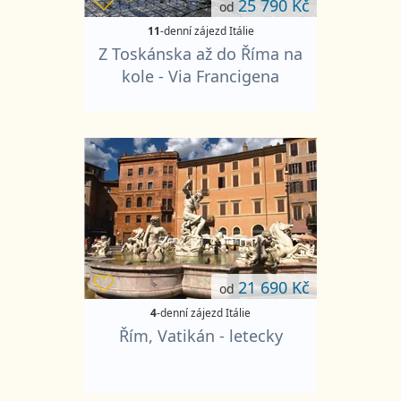
25 790 Kč
od
11
-denní zájezd Itálie
Z Toskánska až do Říma na
kole - Via Francigena
21 690 Kč
od
4
-denní zájezd Itálie
Řím, Vatikán - letecky