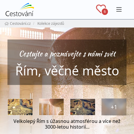
Navig
6
Cestování.cz
Kolekce zájezdů
Cestujte a poznávejte s námi svět
Řím, věčné město
+1
Velkolepý Řím s úžasnou atmosférou a více než
3000-letou historií...