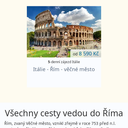
8 590 Kč
od
5
-denní zájezd Itálie
Itálie - Řím - věčné město
Všechny cesty vedou do Říma
Řím, zvaný Věčné město, vznikl zřejmě v roce 753 před n.l.