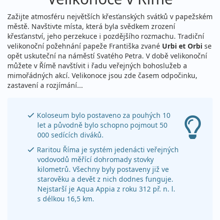
Zažijte atmosféru největších křesťanských svátků v papežském
městě. Navštivte místa, která byla svědkem zrození
křesťanství, jeho perzekuce i pozdějšího rozmachu. Tradiční
velikonoční požehnání papeže Františka zvané
Urbi et Orbi
se
opět uskuteční na náměstí Svatého Petra. V době velikonoční
můžete v Římě navštívit i řadu veřejných bohoslužeb a
mimořádných akcí. Velikonoce jsou zde časem odpočinku,
zastavení a rozjímání...
Koloseum bylo postaveno za pouhých 10
let a původně bylo schopno pojmout 50
000 sedících diváků.
Raritou Říma je systém jedenácti veřejných
vodovodů měřící dohromady stovky
kilometrů. Všechny byly postaveny již ve
starověku a devět z nich dodnes funguje.
Nejstarší je Aqua Appia z roku 312 př. n. l.
s délkou 16,5 km.