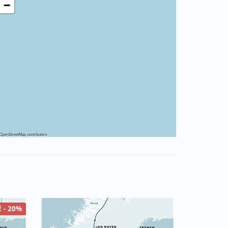
−
OpenStreetMap
contributors
ž - 20%