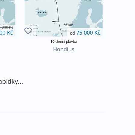
 000 Kč
00 Kč
75 000 Kč
od
10
-denní plavba
Hondius
abídky...