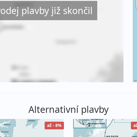
rodej plavby již skončil
©
Alternativní plavby
až - 8%
a