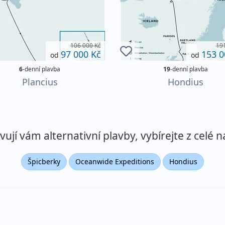
106 000 Kč
191
97 000 Kč
153 0
od
od
6
-denní plavba
19
-denní plavba
Plancius
Hondius
jí vám alternativní plavby, vybírejte z celé n
Špicberky
Oceanwide Expeditions
Hondius