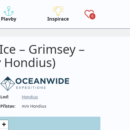
6
Plavby
Inspirace
Ice – Grimsey –
v Hondius)
Loď:
Hondius
Přístav:
m/v Hondius
+