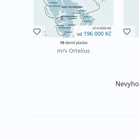
213 000 Kč
196 000 Kč
od
10
-denní plavba
m/v Ortelius
Nevyhovu