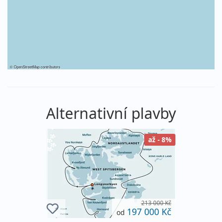
©
OpenStreetMap
contributors
Alternativní plavby
až - 8%
213 000 Kč
197 000 Kč
od