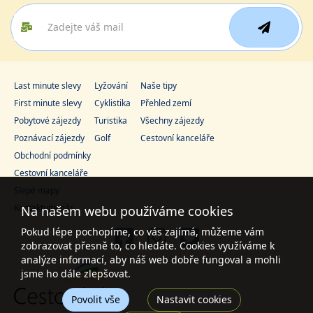
Last minute slevy
Lyžování
Naše tipy
First minute slevy
Cyklistika
Přehled zemí
Pobytové zájezdy
Turistika
Všechny zájezdy
Poznávací zájezdy
Golf
Cestovní kanceláře
Obchodní podmínky
Cestovní kanceláře
Slepé mapy
Kontaktujte nás
Na našem webu používáme cookies
Pokud lépe pochopíme, co vás zajímá, můžeme vám
zobrazovat přesně to, co hledáte. Cookies využíváme k
analýze informací, aby náš web dobře fungoval a mohli
jsme ho dále zlepšovat.
Povolit vše
Nastavit cookies