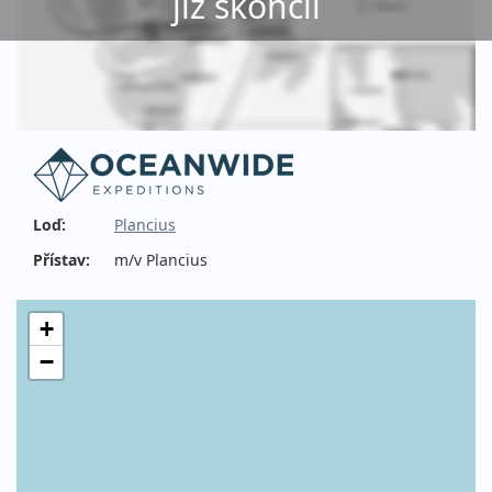
již skončil
Loď:
Plancius
Přístav:
m/v Plancius
+
−