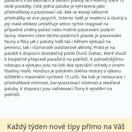
pasažérů v 80 kabinách a během plavby se o klienty stará 72
osob posádky. Celá jedna paluba je vyhrazena jako
přednáškový a pozorovací sál, kde se konají odborné
přednášky ve více jazycích. Interier lodě je moderní a útulný a
její malá velikost umožňuje velice rychle reagovat na
případné změny počasí nebo možné pozorování polární
fauny. Hlavním cílem těchto polárních plaveb je pozorování
fauny a flóry jak z paluby lodě tak i během výstupů na
pevninu, tak i různorodé outdoorové aktivity. Proto je na
palubě k dispozici dostatečný počet člunů Zodiac, které slouží
k bezpečné přepravě pasažerů na pobřeží. K pohodlnějšímu
nástupu a výstupu jsou na lodi dva speciální vchody v úrovni
hladiny moře. Hondius je poháněn dvěma motory o výkonu
4200KW s maximální rychlostí 15 uzlů. Na lodi je restaurace /
přednášková místnost, bar/pozorovací místnost a otevřené
paluby. K dispozici jsou nafukovací čluny k vylodění na
pobřeží.
Každý týden nové tipy přímo na Váš