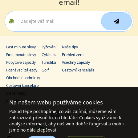
email!
Last minute slevy
Lyžování
Naše tipy
First minute slevy
Cyklistika
Přehled zemí
Pobytové zájezdy
Turistika
Všechny zájezdy
Poznávací zájezdy
Golf
Cestovní kanceláře
Obchodní podmínky
Cestovní kanceláře
Slepé mapy
Kontaktujte nás
Na našem webu používáme cookies
Pokud lépe pochopíme, co vás zajímá, můžeme vám
zobrazovat přesně to, co hledáte. Cookies využíváme k
analýze informací, aby náš web dobře fungoval a mohli
jsme ho dále zlepšovat.