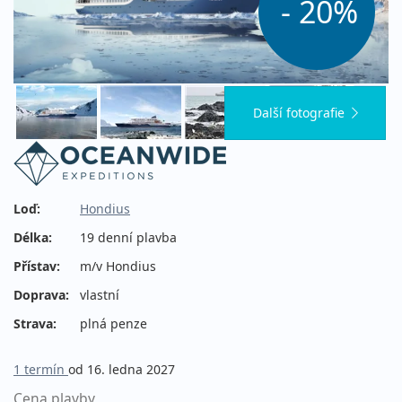
- 20%
Další fotografie
Loď:
Hondius
Délka:
19 denní plavba
Přístav:
m/v Hondius
Doprava:
vlastní
Strava:
plná penze
1 termín
od 16. ledna 2027
Cena plavby