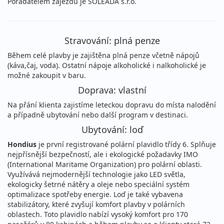
Pořadatelem zájezdu je SOLEADA s.r.o.
Stravování: plná penze
Během celé plavby je zajištěna plná penze včetně nápojů
(káva,čaj, voda). Ostatní nápoje alkoholické i nalkoholické je
možné zakoupit v baru.
Doprava: vlastní
Na přání klienta zajistíme leteckou dopravu do místa nalodění
a případně ubytování nebo další program v destinaci.
Ubytování: loď
Hondius
je první registrované polární plavidlo třídy 6. Splňuje
nejpřísnější bezpečností, ale i ekologické požadavky IMO
(International Maritame Organization) pro polární oblasti.
Využívává nejmodernější technologie jako LED světla,
ekologicky šetrné nátěry a oleje nebo speciální systém
optimalizace spotřeby energie. Loď je také vybavena
stabilizátory, které zvyšují komfort plavby v polárních
oblastech. Toto plavidlo nabízí vysoký komfort pro 170