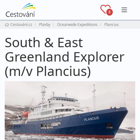
Navig
8
Cestování.cz
Plavby
Oceanwide Expeditions
Plancius
South & East
Greenland Explorer
(m/v Plancius)