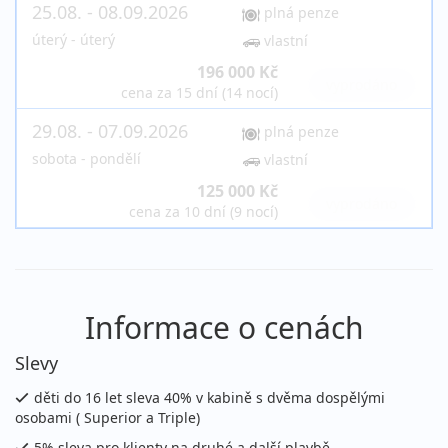
25.08. - 08.09.2026
plná penze
úterý - úterý
vlastní
196 000 Kč
vyprodáno
cena za 15 dní (14 nocí)
29.08. - 07.09.2026
plná penze
sobota - pondělí
vlastní
125 000 Kč
vyprodáno
cena za 10 dní (9 nocí)
Informace o cenách
Slevy
děti do 16 let sleva 40% v kabině s dvěma dospělými
osobami ( Superior a Triple)
5% sleva pro klienty na druhé a další plavbě