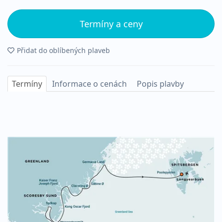
Termíny a ceny
Přidat do oblíbených plaveb
Termíny
Informace o cenách
Popis plavby