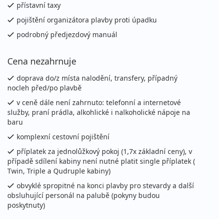
přístavní taxy
pojištění organizátora plavby proti úpadku
podrobný předjezdový manuál
Cena nezahrnuje
doprava do/z místa nalodění, transfery, případný
nocleh před/po plavbě
v ceně dále není zahrnuto: telefonní a internetové
služby, praní prádla, alkohlické i nalkoholické nápoje na
baru
komplexní cestovní pojištění
příplatek za jednolůžkový pokoj (1,7x základní ceny), v
případě sdílení kabiny není nutné platit single příplatek (
Twin, Triple a Qudruple kabiny)
obvyklé spropitné na konci plavby pro stevardy a další
obsluhující personál na palubě (pokyny budou
poskytnuty)