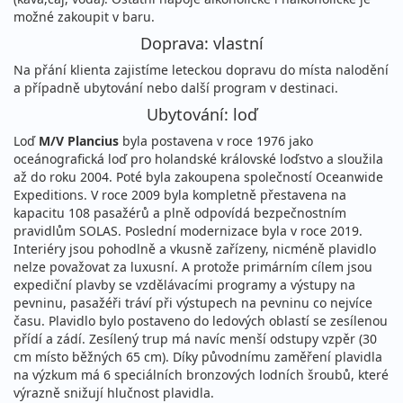
možné zakoupit v baru.
Doprava: vlastní
Na přání klienta zajistíme leteckou dopravu do místa nalodění
a případně ubytování nebo další program v destinaci.
Ubytování: loď
Loď
M/V Plancius
byla postavena v roce 1976 jako
oceánografická loď pro holandské královské loďstvo a sloužila
až do roku 2004. Poté byla zakoupena společností Oceanwide
Expeditions. V roce 2009 byla kompletně přestavena na
kapacitu 108 pasažérů a plně odpovídá bezpečnostním
pravidlům SOLAS. Poslední modernizace byla v roce 2019.
Interiéry jsou pohodlně a vkusně zařízeny, nicméně plavidlo
nelze považovat za luxusní. A protože primárním cílem jsou
expediční plavby se vzdělávacími programy a výstupy na
pevninu, pasažéři tráví při výstupech na pevninu co nejvíce
času. Plavidlo bylo postaveno do ledových oblastí se zesílenou
přídí a zádí. Zesílený trup má navíc menší odstupy vzpěr (30
cm místo běžných 65 cm). Díky původnímu zaměření plavidla
na výzkum má 6 speciálních bronzových lodních šroubů, které
výrazně snižují hlučnost plavidla.