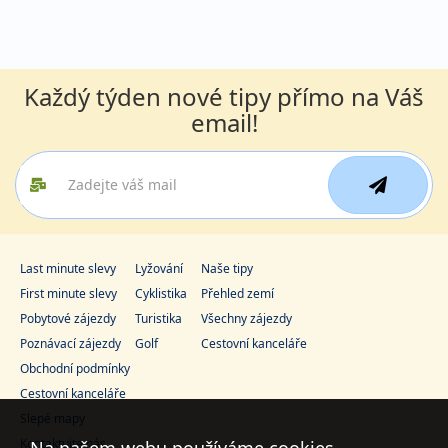
Každý týden nové tipy přímo na Váš
email!
Last minute slevy
Lyžování
Naše tipy
First minute slevy
Cyklistika
Přehled zemí
Pobytové zájezdy
Turistika
Všechny zájezdy
Poznávací zájezdy
Golf
Cestovní kanceláře
Obchodní podmínky
Cestovní kanceláře
Slepé mapy
Kontaktujte nás