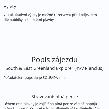
Výlety
Fakultativní výlety je možné rezervovat před odjezdem
dle nabídky u konkrétní plavby.
Popis zájezdu
South & East Greenland Explorer (m/v Plancius)
Pořadatelem zájezdu je SOLEADA s.r.o.
Stravování: plná penze
Během celé plavby je zajištěna plná penze včetně nápojů
(káva,čaj, voda). Ostatní nápoje alkoholické i nalkoholické je