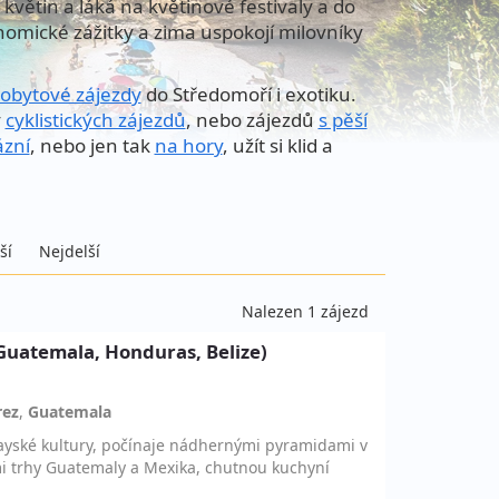
květin a láká na květinové festivaly a do
nomické zážitky a zima uspokojí milovníky
obytové zájezdy
do Středomoří i exotiku.
y
cyklistických zájezdů
, nebo zájezdů
s pěší
ázní
, nebo jen tak
na hory
, užít si klid a
ší
Nejdelší
Nalezen 1 zájezd
Guatemala, Honduras, Belize)
rez
,
Guatemala
yské kultury, počínaje nádhernými pyramidami v
mi trhy Guatemaly a Mexika, chutnou kuchyní