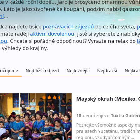
te v každé roční době... Jaro je prosyceno omamnou vůní 
y. Léto je jako stvořené ke koupání, podzim nabízí gastro
ní
...
dce najdete tisíce
poznávacích zájezdů
do celého světa,
p
máte raději
aktivní dovolenou
, jistě si vyberete z nabídk
kou
. Chcete si pořádně odpočinout? Vyrazte na relax do
l
 výhledy do krajiny.
učujeme
Nejbližší odjezd
Nejlevnější
Nejdražší
Nejkrat
Mayský okruh (Mexiko, 
18
-denní
zájezd
Tuxtla Gutiér
Poznejte všemožné aspekty ma
pralesech Yucatánu, tradiční
regionu, všudypřítomným…