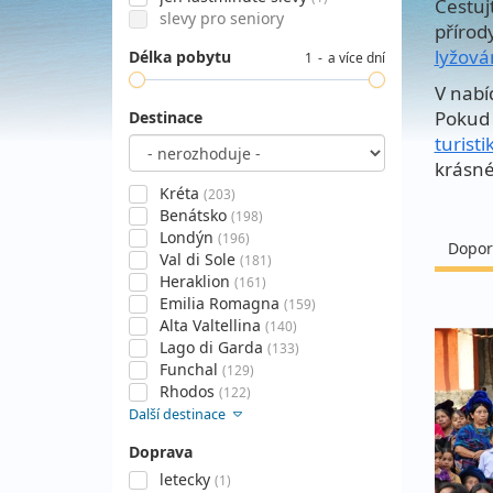
Cestuj
slevy pro seniory
přírod
lyžová
Délka pobytu
1
a více dní
V nabí
Pokud 
Destinace
turisti
krásné
Kréta
(203)
Benátsko
(198)
Londýn
(196)
Dopor
Val di Sole
(181)
Heraklion
(161)
Emilia Romagna
(159)
Alta Valtellina
(140)
Lago di Garda
(133)
Funchal
(129)
Rhodos
(122)
Další destinace
Doprava
letecky
(1)