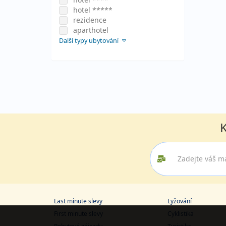
hotel *****
rezidence
aparthotel
Další typy ubytování
K
Last minute slevy
Lyžování
First minute slevy
Cyklistika