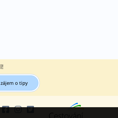
l!
zájem o tipy