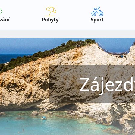
vání
Pobyty
Sport
Zájezd