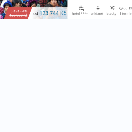
od 19
Sleva - 4%
123 744 Kč
od
hotel ***+
snídaně
letecky
1
termí
128 900 Kč