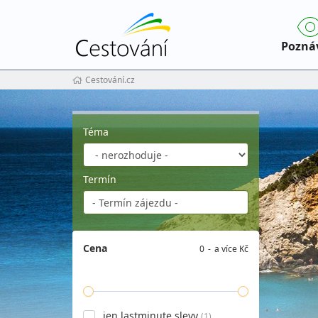
Pozná
Cestování.cz
Téma
Termín
Cena
0
a více Kč
jen lastminute slevy
(1)