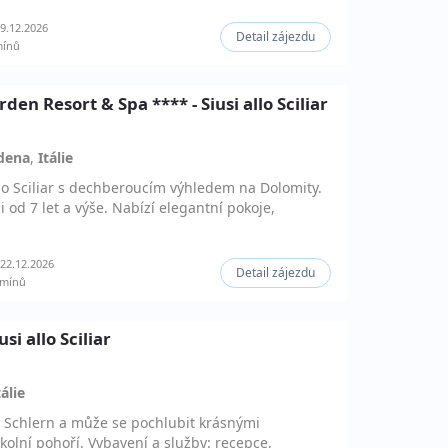
9.12.2026
Detail zájezdu
mínů
den Resort & Spa **** - Siusi allo Sciliar
dena
,
Itálie
allo Sciliar s dechberoucím výhledem na Dolomity.
od 7 let a výše. Nabízí elegantní pokoje,
22.12.2026
Detail zájezdu
rmínů
si allo Sciliar
tálie
y Schlern a může se pochlubit krásnými
olní pohoří. Vybavení a služby: recepce,