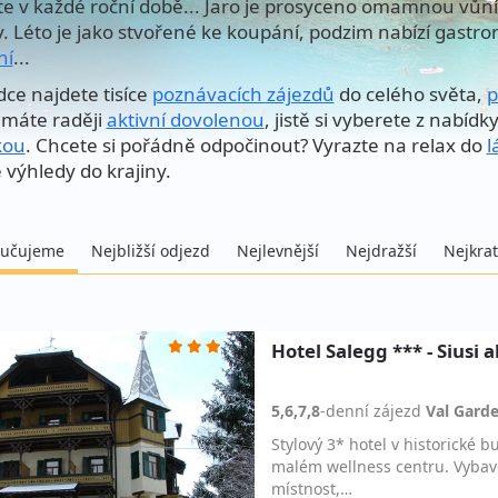
te v každé roční době... Jaro je prosyceno omamnou vůní 
y. Léto je jako stvořené ke koupání, podzim nabízí gastro
ní
...
dce najdete tisíce
poznávacích zájezdů
do celého světa,
p
máte raději
aktivní dovolenou
, jistě si vyberete z nabídk
kou
. Chcete si pořádně odpočinout? Vyrazte na relax do
l
 výhledy do krajiny.
učujeme
Nejbližší odjezd
Nejlevnější
Nejdražší
Nejkrat
Hotel Salegg *** - Siusi al
5,6,7,8
-denní
zájezd
Val Gard
Stylový 3* hotel v historické
malém wellness centru. Vybave
místnost,…