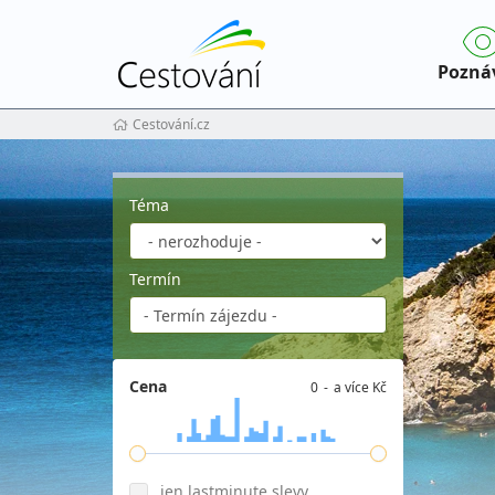
Pozná
Cestování.cz
Téma
Termín
Cena
0
a více Kč
jen lastminute slevy