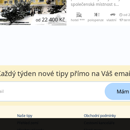
společenská místnost s…
od 2
22 400 Kč
od
hotel ***
polopenze
vlastní
17
ter
aždý týden nové tipy přímo na Váš emai
Mám 
Naše tipy
Obchodní podmínky
Přehled zemí
Cestovní kanceláře