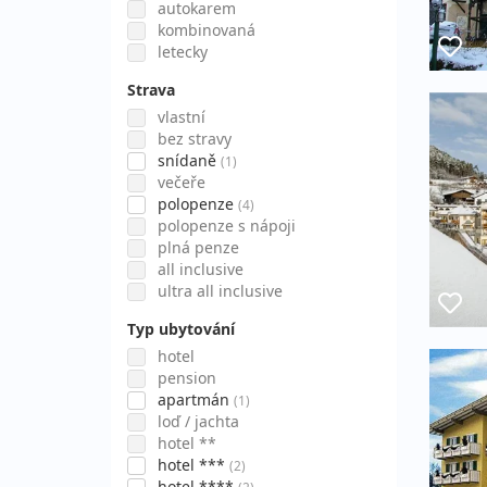
autokarem
kombinovaná
letecky
Strava
vlastní
bez stravy
snídaně
(1)
večeře
polopenze
(4)
polopenze s nápoji
plná penze
all inclusive
ultra all inclusive
Typ ubytování
hotel
pension
apartmán
(1)
loď / jachta
hotel **
hotel ***
(2)
hotel ****