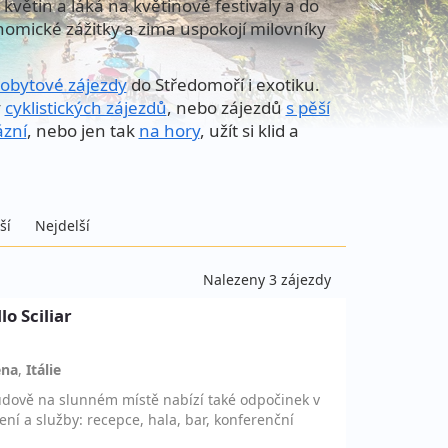
květin a láká na květinové festivaly a do
nomické zážitky a zima uspokojí milovníky
obytové zájezdy
do Středomoří i exotiku.
y
cyklistických zájezdů
, nebo zájezdů
s pěší
ázní
, nebo jen tak
na hory
, užít si klid a
ší
Nejdelší
Nalezeny 3 zájezdy
lo Sciliar
ena
,
Itálie
 budově na slunném místě nabízí také odpočinek v
ní a služby: recepce, hala, bar, konferenční