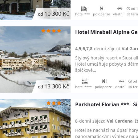
od 1
10 300 Kč
od
hotel ***
polopenze
vlastní
33
ter
Hotel Mirabell Alpine Gar
4,5,6,7,8
-denní
zájezd
Val Gar
Stylový horský resort v Siusi 
Hotel umožňuje pobyty s dětmi 
špičkové…
od 
13 300 Kč
od
hotel ****
polopenze
vlastní
50
te
Parkhotel Florian *** - Siu
8
-denní
zájezd
Val Gardena
,
I
Hotel se nachází na úpatí hor
panoramatickými výhledy na ok