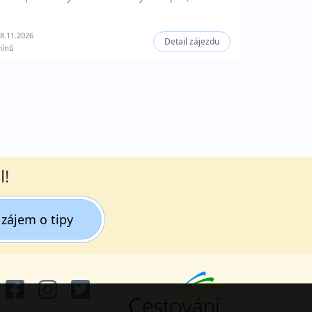
8.11.2026
Detail zájezdu
mínů
l!
zájem o tipy