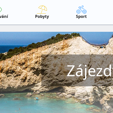
vání
Pobyty
Sport
Zájezd