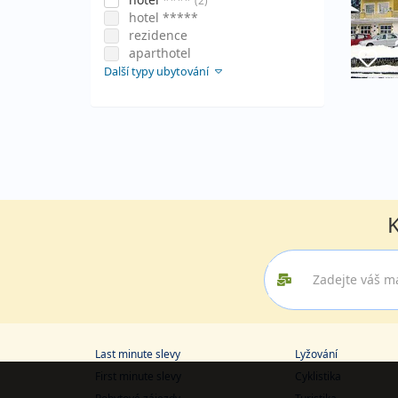
(2)
hotel *****
rezidence
aparthotel
Další typy ubytování
K
Last minute slevy
Lyžování
First minute slevy
Cyklistika