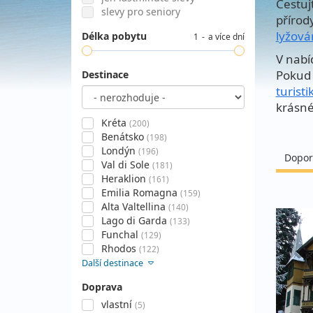
Cestuj
slevy pro seniory
přírod
lyžová
Délka pobytu
1
a více dní
V nabí
Pokud 
Destinace
turisti
krásné
Kréta
(200)
Benátsko
(198)
Londýn
(196)
Dopor
Val di Sole
(181)
Heraklion
(161)
Emilia Romagna
(159)
Alta Valtellina
(140)
Lago di Garda
(133)
Funchal
(129)
Rhodos
(122)
Další destinace
Doprava
vlastní
(5)