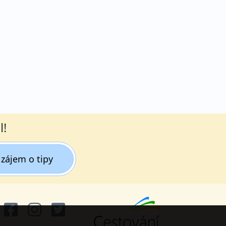
l!
zájem o tipy