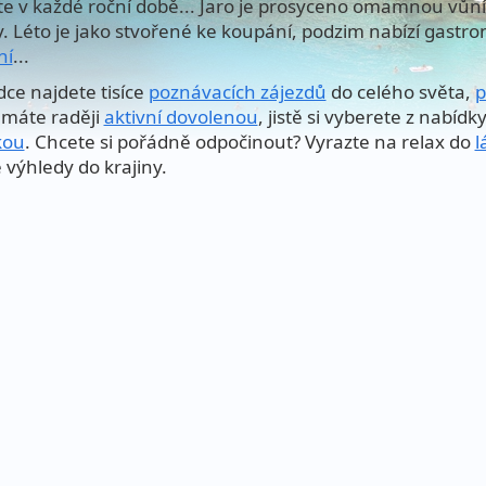
te v každé roční době... Jaro je prosyceno omamnou vůní 
y. Léto je jako stvořené ke koupání, podzim nabízí gastro
ní
...
dce najdete tisíce
poznávacích zájezdů
do celého světa,
p
máte raději
aktivní dovolenou
, jistě si vyberete z nabídk
kou
. Chcete si pořádně odpočinout? Vyrazte na relax do
l
 výhledy do krajiny.