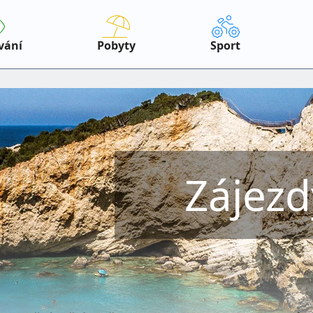
vání
Pobyty
Sport
Zájezd