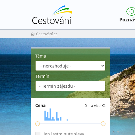
Pozná
Cestování.cz
Téma
Termín
Cena
0
a více Kč
jen lastminute slevy