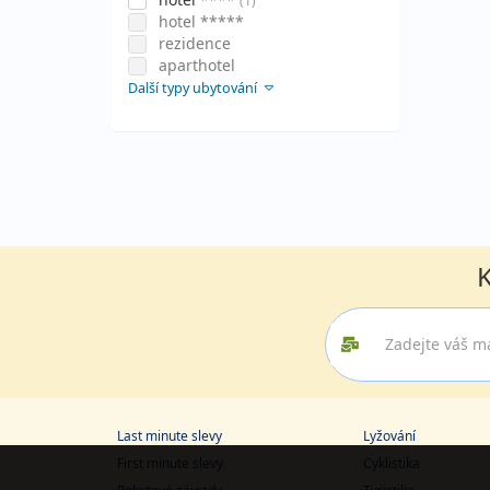
(1)
hotel *****
rezidence
aparthotel
Další typy ubytování
K
Last minute slevy
Lyžování
First minute slevy
Cyklistika