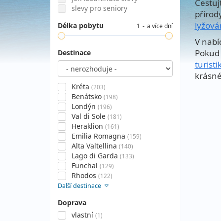
Cestuj
slevy pro seniory
přírod
lyžová
Délka pobytu
1
a více dní
V nabí
Pokud 
Destinace
turisti
krásné
Kréta
(203)
Benátsko
(198)
Londýn
(196)
Val di Sole
(181)
Heraklion
(161)
Emilia Romagna
(159)
Alta Valtellina
(140)
Lago di Garda
(133)
Funchal
(129)
Rhodos
(122)
Další destinace
Doprava
vlastní
(1)