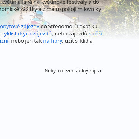
květin a láká na květinové festivaly a do
nomické zážitky a zima uspokojí milovníky
obytové zájezdy
do Středomoří i exotiku.
y
cyklistických zájezdů
, nebo zájezdů
s pěší
ázní
, nebo jen tak
na hory
, užít si klid a
Nebyl nalezen žádný zájezd