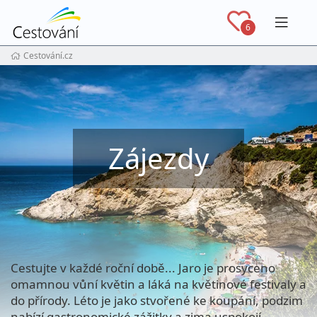
Navig
6
Cestování.cz
Zájezdy
Cestujte v každé roční době... Jaro je prosyceno
omamnou vůní květin a láká na květinové festivaly a
do přírody. Léto je jako stvořené ke koupání, podzim
nabízí gastronomické zážitky a zima uspokojí