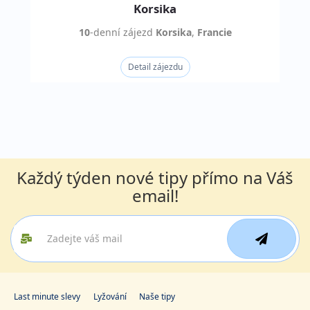
Korsika
10
-denní
zájezd
Korsika
,
Francie
Detail zájezdu
Každý týden nové tipy přímo na Váš
email!
Last minute slevy
Lyžování
Naše tipy