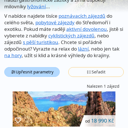
milovníky
lyžování
...
V nabídce najdete tisíce
poznávacích zájezdů
do
celého světa,
pobytové zájezdy
do Středomoří i
exotiku. Pokud máte raději
aktivní dovolenou
, jistě si
vyberete z nabídky
cyklistických zájezdů
, nebo
zájezdů
s pěší turistikou
. Chcete si pořádně
odpočinout? Vyrazte na relax do
lázní
, nebo jen tak
na hory
, užít si klid a krásné výhledy do krajiny.
Upřesnit parametry
Seřadit
Nalezen 1 zájezd
18 990 Kč
od