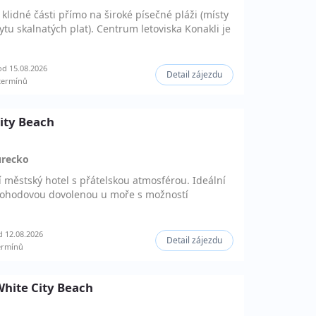
lidné části přímo na široké písečné pláži (místy
ytu skalnatých plat). Centrum letoviska Konakli je
d 15.08.2026
Detail zájezdu
termínů
City Beach
urecko
í městský hotel s přátelskou atmosférou. Ideální
it pohodovou dovolenou u moře s možností
 12.08.2026
Detail zájezdu
ermínů
 White City Beach