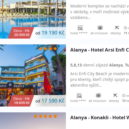
Moderní komplex se nachází v k
s oblázky, v moři možnost výsk
vzdáleno…
o
Sleva - 6%
19 190 Kč
od
hotel *****
all inclusive
letecky
71
20 390 Kč
Alanya - Hotel Arsi Enfi 
5,8,13
-denní
zájezd
Alanya
,
T
Arsi Enfi City Beach je modern
pro klienty, kteří chtějí spoj
aktivního vyžití…
od
Sleva - 6%
17 590 Kč
od
hotel ****
all inclusive
letecky
73
t
18 690 Kč
Alanya - Konakli - Hotel