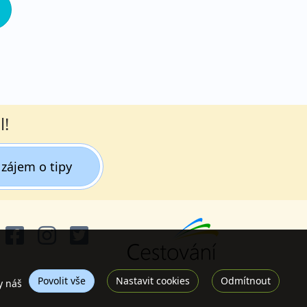
l!
zájem o tipy
Povolit vše
Nastavit cookies
Odmítnout
y náš