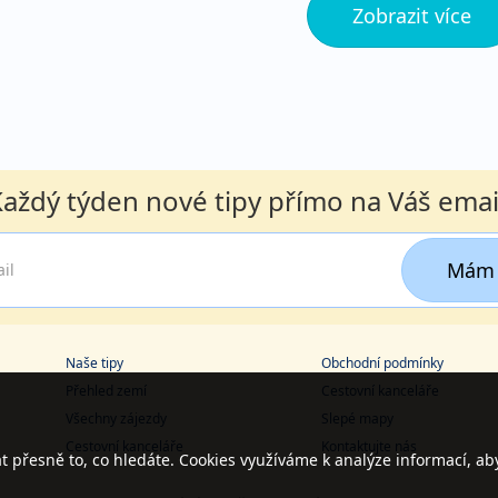
Zobrazit více
aždý týden nové tipy přímo na Váš emai
Mám 
Naše tipy
Obchodní podmínky
Přehled zemí
Cestovní kanceláře
Všechny zájezdy
Slepé mapy
Cestovní kanceláře
Kontaktujte nás
přesně to, co hledáte. Cookies využíváme k analýze informací, ab