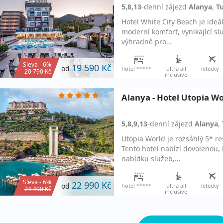
5,8,13
-denní
zájezd
Alanya
,
T
Hotel White City Beach je ide
moderní komfort, vynikající s
výhradně pro…
Sleva - 6%
19 590 Kč
od
hotel *****
ultra all
letecky
20 790 Kč
inclusive
Alanya - Hotel Utopia W
5,8,9,13
-denní
zájezd
Alanya
,
Utopia World je rozsáhlý 5* r
Tento hotel nabízí dovolenou,
nabídku služeb,…
Sleva - 6%
22 990 Kč
od
hotel *****
ultra all
letecky
24 490 Kč
inclusive