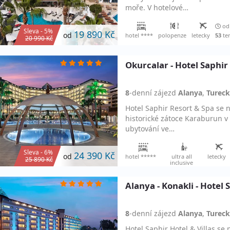
moře. V hotelové…
od 
Sleva - 5%
19 890 Kč
od
hotel ****
polopenze
letecky
53
te
20 990 Kč
Okurcalar - Hotel Saphir
8
-denní
zájezd
Alanya
,
Turec
Hotel Saphir Resort & Spa se 
historické zátoce Karaburun v
ubytování ve…
Sleva - 6%
24 390 Kč
od
hotel *****
ultra all
letecky
25 890 Kč
inclusive
Alanya - Konakli - Hotel 
8
-denní
zájezd
Alanya
,
Turec
Hotel Saphir Hotel & Villas se