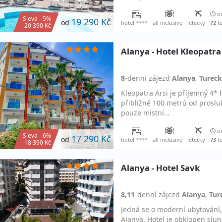
od
Sleva - 5%
19 290 Kč
od
hotel ****
all inclusive
letecky
72
t
20 390 Kč
Alanya - Hotel Kleopatra
8
-denní
zájezd
Alanya
,
Turec
Kleopatra Arsi je příjemný 4* h
přibližně 100 metrů od proslul
pouze místní…
od
Sleva - 6%
17 290 Kč
od
hotel ****
all inclusive
letecky
73
t
18 390 Kč
Alanya - Hotel Savk
8,11
-denní
zájezd
Alanya
,
Tur
Jedná se o moderní ubytování, 
Alanya. Hotel je obklopen sl