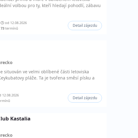
eální volbou pro ty, kteří hledají pohodlí, zábavu
od 12.08.2026
Detail zájezdu
73
termínů
urecko
e situován ve velmi oblíbené části letoviska
eykubatovy pláže. Ta je tvořena směsí písku a
 12.08.2026
Detail zájezdu
ermínů
Club Kastalia
urecko