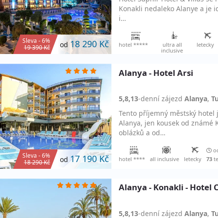
Konakli nedaleko Alanye a je id
i…
Sleva - 6%
18 290 Kč
od
hotel *****
ultra all
letecky
19 390 Kč
inclusive
Alanya - Hotel Arsi
5,8,13
-denní
zájezd
Alanya
,
T
Tento příjemný městský hotel j
Alanya, jen kousek od známé K
oblázků a od…
od
Sleva - 6%
17 190 Kč
od
hotel ****
all inclusive
letecky
73
t
18 290 Kč
Alanya - Konakli - Hotel 
5,8,13
-denní
zájezd
Alanya
,
T