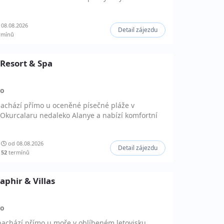
08.08.2026
Detail zájezdu
rmínů
 Resort & Spa
ko
nachází přímo u oceněné písečné pláže v
 Okurcalaru nedaleko Alanye a nabízí komfortní
od 08.08.2026
Detail zájezdu
52
termínů
Saphir & Villas
ko
 nachází přímo u moře v oblíbeném letovisku