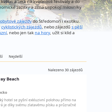
květin a láká na květinové festivaly a do
nomické zážitky a zima uspokojí milovníky
obytové zájezdy
do Středomoří i exotiku.
y
cyklistických zájezdů
, nebo zájezdů
s pěší
ázní
, nebo jen tak
na hory
, užít si klid a
ší
Nejdelší
Nalezeno 30 zájezdů
aray Beach
ecko
ký hotel se pyšní exkluzivní polohou přímo na
erá je díky svému zlatavému písku a průzračné