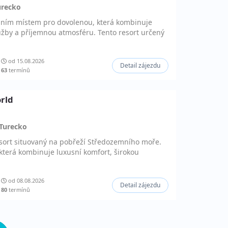
urecko
álním místem pro dovolenou, která kombinuje
lužby a příjemnou atmosféru. Tento resort určený
od 15.08.2026
Detail zájezdu
63
termínů
orld
Turecko
esort situovaný na pobřeží Středozemního moře.
 která kombinuje luxusní komfort, širokou
od 08.08.2026
Detail zájezdu
80
termínů