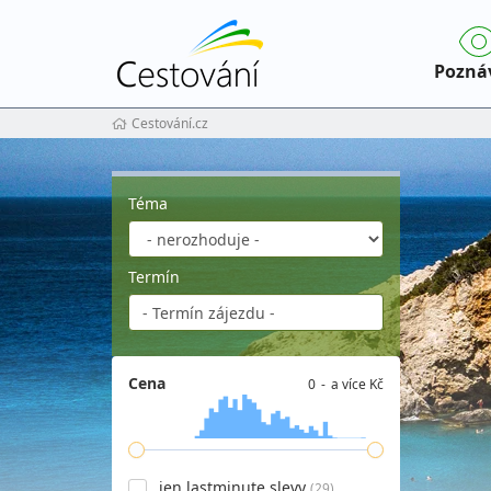
Pozná
Cestování.cz
Téma
Termín
Cena
0
a více Kč
jen lastminute slevy
(29)