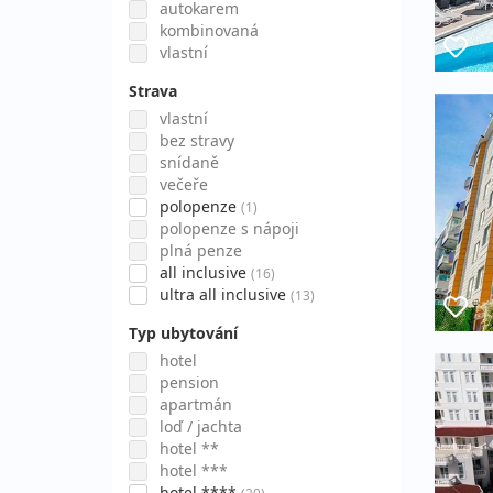
autokarem
kombinovaná
vlastní
Strava
vlastní
bez stravy
snídaně
večeře
polopenze
(1)
polopenze s nápoji
plná penze
all inclusive
(16)
ultra all inclusive
(13)
Typ ubytování
hotel
pension
apartmán
loď / jachta
hotel **
hotel ***
hotel ****