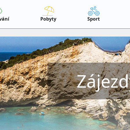
vání
Pobyty
Sport
Zájezd