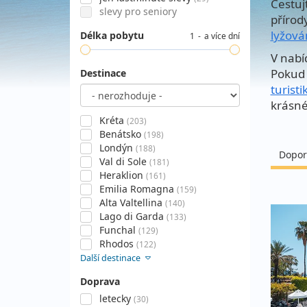
Cestuj
slevy pro seniory
přírod
lyžová
Délka pobytu
1
a více dní
V nabí
Pokud 
Destinace
turisti
krásné
Kréta
(203)
Benátsko
(198)
Londýn
(188)
Dopor
Val di Sole
(181)
Heraklion
(161)
Emilia Romagna
(159)
Alta Valtellina
(140)
Lago di Garda
(133)
Funchal
(129)
Rhodos
(122)
Další destinace
Doprava
letecky
(30)