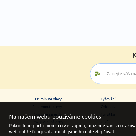
K
Last minute slevy
Lyžování
First minute slevy
Cyklistika
Pobytové zájezdy
Turistika
Na našem webu používáme cookies
Poznávací zájezdy
Golf
Pokud lépe pochopíme, co vás zajímá, můžeme vám zobrazovat 
web dobře fungoval a mohli jsme ho dále zlepšovat.