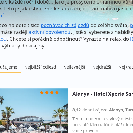
te v každé roční době... Jaro je prosyceno omamnou vůní 
y. Léto je jako stvořené ke koupání, podzim nabízí gastro
ní
...
dce najdete tisíce
poznávacích zájezdů
do celého světa,
p
máte raději
aktivní dovolenou
, jistě si vyberete z nabídk
kou
. Chcete si pořádně odpočinout? Vyrazte na relax do
l
 výhledy do krajiny.
učujeme
Nejbližší odjezd
Nejlevnější
Nejdražší
Nejkrat
Alanya - Hotel Xperia S
8,12
-denní
zájezd
Alanya
,
Tur
Tento moderní a stylový městs
proslulé Kleopatřině pláži, kt
vodě právem…