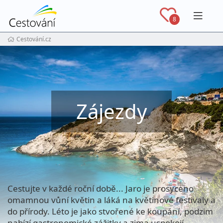
Navig
8
Cestování.cz
Zájezdy
Cestujte v každé roční době... Jaro je prosyceno
omamnou vůní květin a láká na květinové festivaly a
do přírody. Léto je jako stvořené ke koupání, podzim
nabízí gastronomické zážitky a zima uspokojí