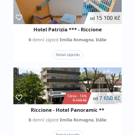
15 100 Kč
od
Hotel Patrizia *** - Riccione
8
-denní
zájezd
Emilia Romagna
,
Itálie
Detail zájezdu
Sleva - 16%
7 650 Kč
od
9 150 Kč
Riccione - Hotel Panoramic **
8
-denní
zájezd
Emilia Romagna
,
Itálie
Detail zájezdu