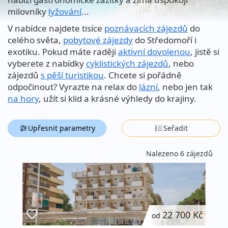
milovníky
lyžování
...
V nabídce najdete tisíce
poznávacích zájezdů
do
celého světa,
pobytové zájezdy
do Středomoří i
exotiku. Pokud máte raději
aktivní dovolenou
, jistě si
vyberete z nabídky
cyklistických zájezdů
, nebo
zájezdů
s pěší turistikou
. Chcete si pořádně
odpočinout? Vyrazte na relax do
lázní
, nebo jen tak
na hory
, užít si klid a krásné výhledy do krajiny.
Upřesnit parametry
Seřadit
Nalezeno 6 zájezdů
22 700 Kč
od