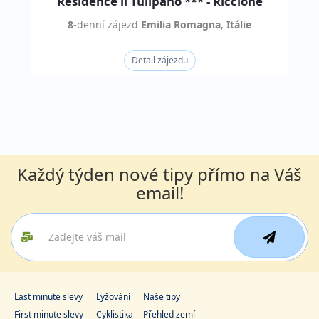
Residence il Tulipano *** - Riccione
8
-denní
zájezd
Emilia Romagna
,
Itálie
Detail zájezdu
Každý týden nové tipy přímo na Váš
email!
Last minute slevy
Lyžování
Naše tipy
First minute slevy
Cyklistika
Přehled zemí