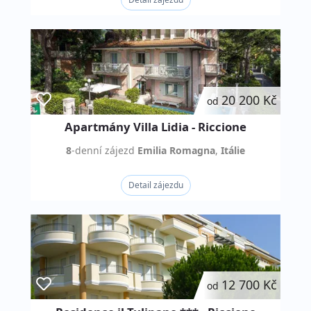
20 200 Kč
od
Apartmány Villa Lidia - Riccione
8
-denní
zájezd
Emilia Romagna
,
Itálie
Detail zájezdu
12 700 Kč
od