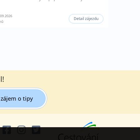
09.2026
Detail zájezdu
nů
l!
zájem o tipy