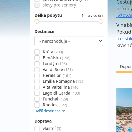
Cestuj
slevy pro seniory
přírod
lyžová
Délka pobytu
1
a více dní
V nabí
Pokud 
Destinace
turisti
krásné
Kréta
(200)
Benátsko
(198)
Londýn
(196)
Dopor
Val di Sole
(181)
Heraklion
(161)
Emilia Romagna
(159)
Alta Valtellina
(140)
Lago di Garda
(133)
Funchal
(129)
Rhodos
(122)
Další destinace
Doprava
vlastní
(3)