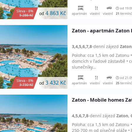
od 19.0
Sleva - 8%
4 863 Kč
od
apartmán
vlastní
vlastní
21
termín
5 286 Kč
Zaton - apartmán Zaton 
3,4,5,6,7,8
-denní
zájezd
Zaton
Poloha: cca 1,5 km od Zatonu 
domcích v řadové zástavbě • c
slunečníky…
od 21.0
Sleva - 8%
3 432 Kč
od
apartmán
vlastní
vlastní
25
termín
3 730 Kč
Zaton - Mobile homes Za
4,5,6,7,8
-denní
zájezd
Zaton
,
Poloha: cca 1,5 km od Zatonu 
250-700 m od písečné pláže • le