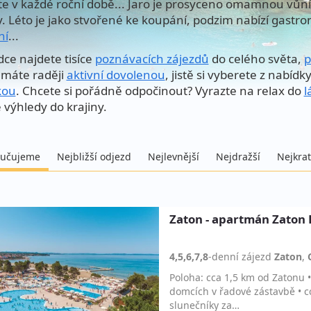
te v každé roční době... Jaro je prosyceno omamnou vůní 
y. Léto je jako stvořené ke koupání, podzim nabízí gastro
ní
...
dce najdete tisíce
poznávacích zájezdů
do celého světa,
p
máte raději
aktivní dovolenou
, jistě si vyberete z nabídk
kou
. Chcete si pořádně odpočinout? Vyrazte na relax do
l
 výhledy do krajiny.
učujeme
Nejbližší odjezd
Nejlevnější
Nejdražší
Nejkrat
Zaton - apartmán Zaton 
4,5,6,7,8
-denní
zájezd
Zaton
,
Poloha: cca 1,5 km od Zatonu 
domcích v řadové zástavbě • c
slunečníky za…