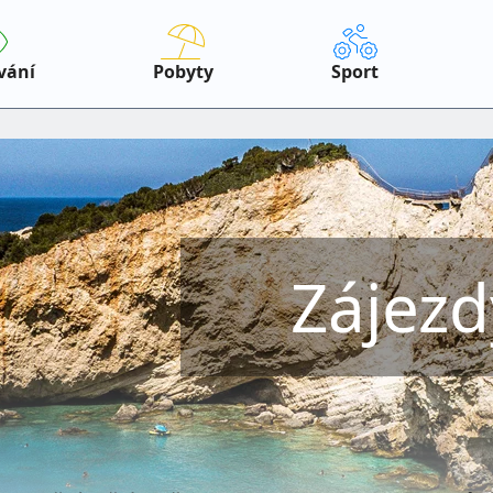
vání
Pobyty
Sport
Zájezd