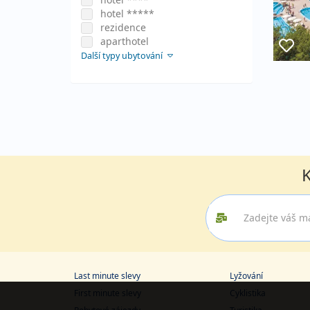
hotel *****
rezidence
aparthotel
Další typy ubytování
K
Last minute slevy
Lyžování
First minute slevy
Cyklistika