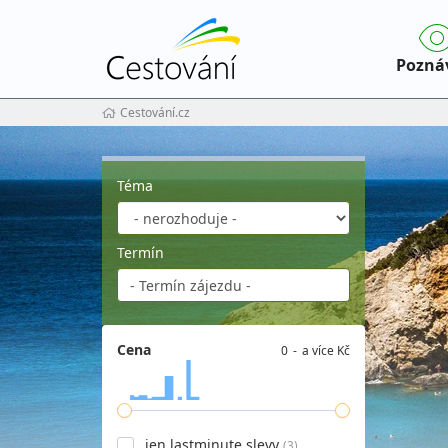
Pozná
Cestování.cz
Téma
Termín
Cena
0
a více Kč
jen lastminute slevy
(3)