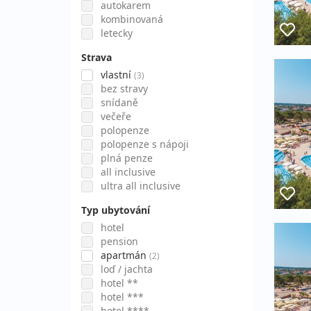
autokarem
kombinovaná
letecky
Strava
vlastní
(3)
bez stravy
snídaně
večeře
polopenze
polopenze s nápoji
plná penze
all inclusive
ultra all inclusive
Typ ubytování
hotel
pension
apartmán
(2)
loď / jachta
hotel **
hotel ***
hotel ****