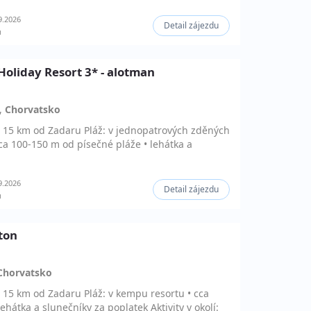
9.2026
Detail zájezdu
ů
Holiday Resort 3* - alotman
,
Chorvatsko
• 15 km od Zadaru Pláž: v jednopatrových zděných
ca 100-150 m od písečné pláže • lehátka a
9.2026
Detail zájezdu
ů
ton
Chorvatsko
• 15 km od Zadaru Pláž: v kempu resortu • cca
hátka a slunečníky za poplatek Aktivity v okolí: