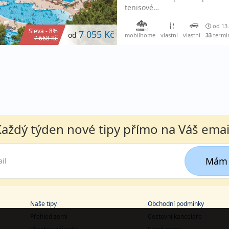
tenisové…
od 13.
Sleva - 8%
7 055 Kč
od
mobilhome
vlastní
vlastní
33
termí
7 668 Kč
aždý týden nové tipy přímo na Váš emai
Mám 
Naše tipy
Obchodní podmínky
Přehled zemí
Cestovní kanceláře