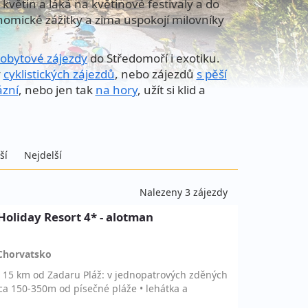
květin a láká na květinové festivaly a do
nomické zážitky a zima uspokojí milovníky
obytové zájezdy
do Středomoří i exotiku.
y
cyklistických zájezdů
, nebo zájezdů
s pěší
ázní
, nebo jen tak
na hory
, užít si klid a
ší
Nejdelší
Nalezeny 3 zájezdy
Holiday Resort 4* - alotman
Chorvatsko
• 15 km od Zadaru Pláž: v jednopatrových zděných
ca 150-350m od písečné pláže • lehátka a