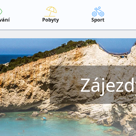
vání
Pobyty
Sport
Zájezd