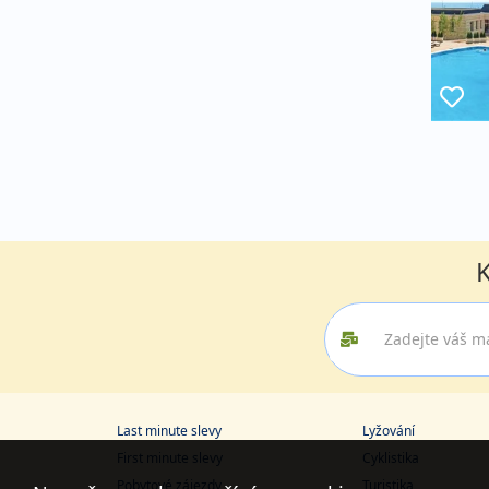
K
Last minute slevy
Lyžování
First minute slevy
Cyklistika
Pobytové zájezdy
Turistika