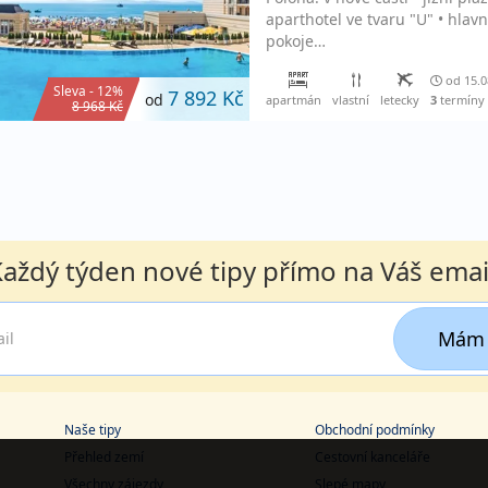
aparthotel ve tvaru "U" • hlavn
pokoje…
od 15.0
Sleva - 12%
7 892 Kč
od
apartmán
vlastní
letecky
3
termíny
8 968 Kč
aždý týden nové tipy přímo na Váš emai
Mám 
Naše tipy
Obchodní podmínky
Přehled zemí
Cestovní kanceláře
Všechny zájezdy
Slepé mapy