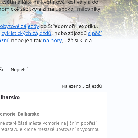
květin a láká na květinové festivaly a do
nomické zážitky a zima uspokojí milovníky
obytové zájezdy
do Středomoří i exotiku.
y
cyklistických zájezdů
, nebo zájezdů
s pěší
ázní
, nebo jen tak
na hory
, užít si klid a
ší
Nejdelší
Nalezeno 5 zájezdů
ulharsko
omorie
,
Bulharsko
né staré části města Pomorie na jižním pobřeží
ředstavuje klidné městské ubytování s výbornou