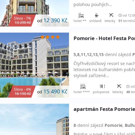
polohou pouhých…
od 12.0
Sleva - 7%
12 390 Kč
od
hotel **
snídaně
letecky
51
termín
13 290 Kč
Pomorie - Hotel Festa P
5,8,11,12,13,15
-denní
zájezd
P
Čtyřhvězdičkový resort se nach
letovisek na bulharském pobř
stylově zařízené…
od 
Sleva - 4%
15 490 Kč
od
hotel ****
polopenze
letecky
48
te
16 190 Kč
apartmán Festa Pomorie
8
-denní
zájezd
Pomorie
,
Bulh
Poloha: v nové části • jižní pl