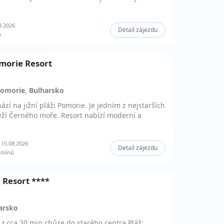
8.2026
Detail zájezdu
ů
omorie Resort
omorie
,
Bulharsko
ází na jižní pláži Pomorie. Je jedním z nejstarších
eží Černého moře. Resort nabízí moderní a
15.08.2026
Detail zájezdu
rmínů
 Resort ****
arsko
áž • cca 20 min chůze do starého centra Pláž: