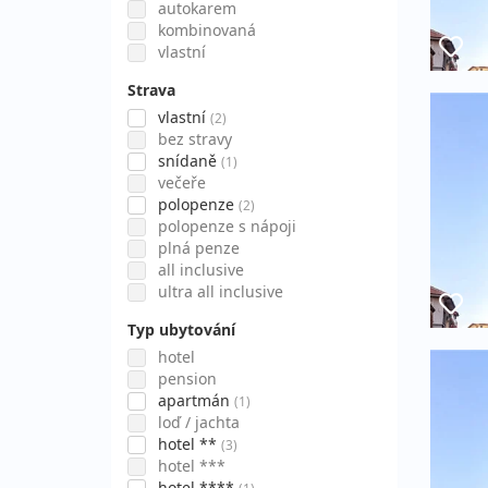
autokarem
kombinovaná
vlastní
Strava
vlastní
(2)
bez stravy
snídaně
(1)
večeře
polopenze
(2)
polopenze s nápoji
plná penze
all inclusive
ultra all inclusive
Typ ubytování
hotel
pension
apartmán
(1)
loď / jachta
hotel **
(3)
hotel ***
hotel ****