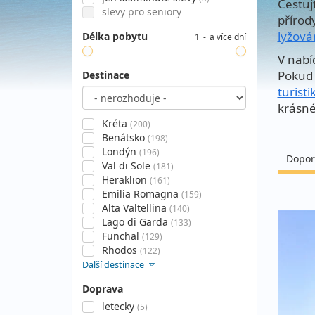
Cestuj
slevy pro seniory
přírod
lyžová
Délka pobytu
1
a více dní
V nabí
Pokud 
Destinace
turisti
krásné
Kréta
(200)
Benátsko
(198)
Londýn
(196)
Dopor
Val di Sole
(181)
Heraklion
(161)
Emilia Romagna
(159)
Alta Valtellina
(140)
Lago di Garda
(133)
Funchal
(129)
Rhodos
(122)
Další destinace
Doprava
letecky
(5)