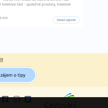
í hotelová část - společné prostory, hotelové
8.2026
Detail zájezdu
l!
zájem o tipy