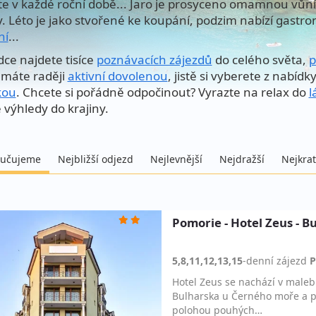
te v každé roční době... Jaro je prosyceno omamnou vůní 
y. Léto je jako stvořené ke koupání, podzim nabízí gastro
ní
...
dce najdete tisíce
poznávacích zájezdů
do celého světa,
p
máte raději
aktivní dovolenou
, jistě si vyberete z nabídk
kou
. Chcete si pořádně odpočinout? Vyrazte na relax do
l
 výhledy do krajiny.
učujeme
Nejbližší odjezd
Nejlevnější
Nejdražší
Nejkrat
Pomorie - Hotel Zeus - B
5,8,11,12,13,15
-denní
zájezd
P
Hotel Zeus se nachází v maleb
Bulharska u Černého moře a p
polohou pouhých…