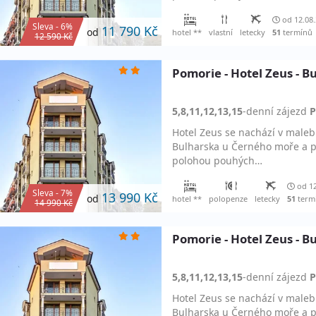
od 12.08
Sleva - 6%
11 790 Kč
od
hotel **
vlastní
letecky
51
termínů
12 590 Kč
Pomorie - Hotel Zeus - B
5,8,11,12,13,15
-denní
zájezd
P
Hotel Zeus se nachází v maleb
Bulharska u Černého moře a p
polohou pouhých…
od 12
Sleva - 7%
13 990 Kč
od
hotel **
polopenze
letecky
51
term
14 990 Kč
Pomorie - Hotel Zeus - B
5,8,11,12,13,15
-denní
zájezd
P
Hotel Zeus se nachází v maleb
Bulharska u Černého moře a p