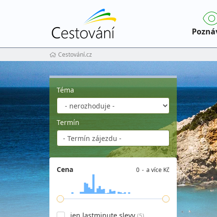
Pozná
Cestování.cz
Téma
Termín
Cena
0
a více Kč
jen lastminute slevy
(5)