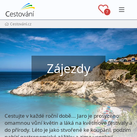
Navig
7
Cestování.cz
Zájezdy
Cestujte v každé roční době... Jaro je prosyceno
omamnou vůní květin a láká na květinové festivaly a
do přírody. Léto je jako stvořené ke koupání, podzim
nabízí gastronomické zážitky a zima uspokojí