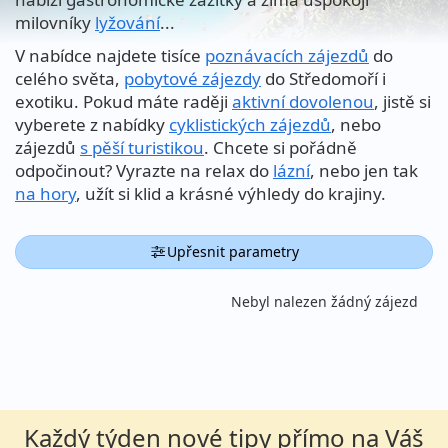
milovníky
lyžování
...
V nabídce najdete tisíce
poznávacích zájezdů
do
celého světa,
pobytové zájezdy
do Středomoří i
exotiku. Pokud máte raději
aktivní dovolenou
, jistě si
vyberete z nabídky
cyklistických zájezdů
, nebo
zájezdů
s pěší turistikou
. Chcete si pořádně
odpočinout? Vyrazte na relax do
lázní
, nebo jen tak
na hory
, užít si klid a krásné výhledy do krajiny.
Upřesnit parametry
Nebyl nalezen žádný zájezd
Každý týden nové tipy přímo na Váš