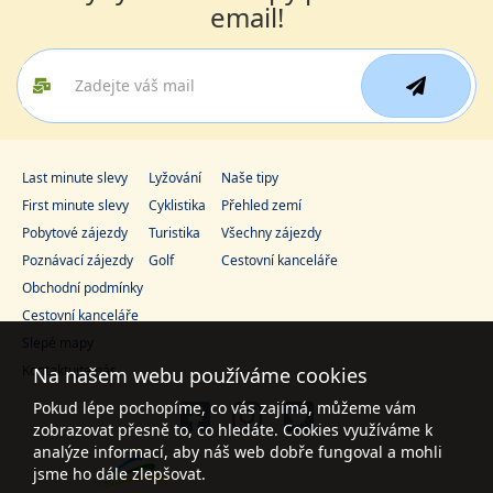
email!
Last minute slevy
Lyžování
Naše tipy
First minute slevy
Cyklistika
Přehled zemí
Pobytové zájezdy
Turistika
Všechny zájezdy
Poznávací zájezdy
Golf
Cestovní kanceláře
Obchodní podmínky
Cestovní kanceláře
Slepé mapy
Kontaktujte nás
Na našem webu používáme cookies
Pokud lépe pochopíme, co vás zajímá, můžeme vám
zobrazovat přesně to, co hledáte. Cookies využíváme k
analýze informací, aby náš web dobře fungoval a mohli
jsme ho dále zlepšovat.