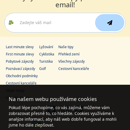
email!
Last minute slevy
Lyžování
Naše tipy
First minute slevy
Cyklistika
Přehled zemí
Pobytové zájezdy
Turistika
Všechny zájezdy
Poznávací zájezdy
Golf
Cestovní kanceláře
Obchodní podmínky
Cestovní kanceláře
Slepé mapy
Kontaktujte nás
Na našem webu používáme cookies
Pokud lépe pochopíme, co vás zajímá, můžeme vám
zobrazovat přesně to, co hledáte. Cookies využíváme k
analýze informací, aby náš web dobře fungoval a mohli
jsme ho dále zlepšovat.