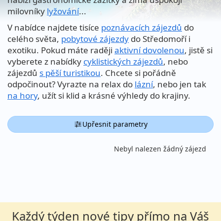
milovníky
lyžování
...
V nabídce najdete tisíce
poznávacích zájezdů
do
celého světa,
pobytové zájezdy
do Středomoří i
exotiku. Pokud máte raději
aktivní dovolenou
, jistě si
vyberete z nabídky
cyklistických zájezdů
, nebo
zájezdů
s pěší turistikou
. Chcete si pořádně
odpočinout? Vyrazte na relax do
lázní
, nebo jen tak
na hory
, užít si klid a krásné výhledy do krajiny.
Upřesnit parametry
Nebyl nalezen žádný zájezd
Každý týden nové tipy přímo na Váš