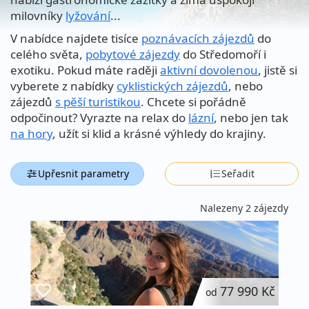
milovníky
lyžování
...
V nabídce najdete tisíce
poznávacích zájezdů
do
celého světa,
pobytové zájezdy
do Středomoří i
exotiku. Pokud máte raději
aktivní dovolenou
, jistě si
vyberete z nabídky
cyklistických zájezdů
, nebo
zájezdů
s pěší turistikou
. Chcete si pořádně
odpočinout? Vyrazte na relax do
lázní
, nebo jen tak
na hory
, užít si klid a krásné výhledy do krajiny.
Upřesnit parametry
Seřadit
Nalezeny 2 zájezdy
77 990 Kč
od