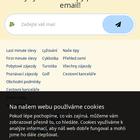
email!
Last minute slevy
Lyžování
Naše tipy
First minute slevy
Cyklistika
Přehled zemí
Pobytové zájezdy
Turistika
Všechny zájezdy
Poznávací zájezdy
Golf
Cestovní kanceláře
Obchodní podmínky
Cestovní kanceláře
Slepé mapy
Kontaktujte nás
Na našem webu používáme cookies
Pokud lépe pochopíme, co vás zajímá, můžeme vám
zobrazovat přesně to, co hledáte. Cookies využíváme k
analýze informací, aby náš web dobře fungoval a mohli
jsme ho dále zlepšovat.