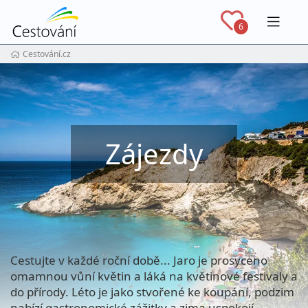
Navig
6
Cestování.cz
Zájezdy
Cestujte v každé roční době... Jaro je prosyceno
omamnou vůní květin a láká na květinové festivaly a
do přírody. Léto je jako stvořené ke koupání, podzim
nabízí gastronomické zážitky a zima uspokojí