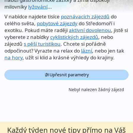
milovníky
lyžování
...
V nabídce najdete tisíce
poznávacích zájezdů
do
celého světa,
pobytové zájezdy
do Středomoří i
exotiku. Pokud máte raději
aktivní dovolenou
, jistě si
vyberete z nabídky
cyklistických zájezdů
, nebo
zájezdů
s pěší turistikou
. Chcete si pořádně
odpočinout? Vyrazte na relax do
lázní
, nebo jen tak
na hory
, užít si klid a krásné výhledy do krajiny.
Upřesnit parametry
Nebyl nalezen žádný zájezd
Každý týden nové tipy přímo na Váš