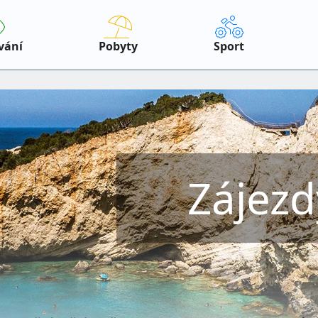
vání
Pobyty
Sport
Zájezd