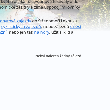
květin a láká na květinové festivaly a do
nomické zážitky a zima uspokojí milovníky
obytové zájezdy
do Středomoří i exotiku.
y
cyklistických zájezdů
, nebo zájezdů
s pěší
ázní
, nebo jen tak
na hory
, užít si klid a
Nebyl nalezen žádný zájezd