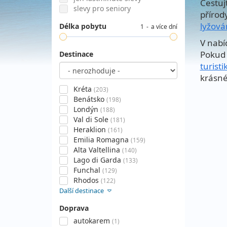
Cestuj
slevy pro seniory
přírod
lyžová
Délka pobytu
1
a více dní
V nabí
Pokud 
Destinace
turisti
krásné
Kréta
(203)
Benátsko
(198)
Londýn
(188)
Val di Sole
(181)
Heraklion
(161)
Emilia Romagna
(159)
Alta Valtellina
(140)
Lago di Garda
(133)
Funchal
(129)
Rhodos
(122)
Další destinace
Doprava
autokarem
(1)