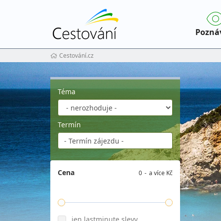
Pozná
Cestování.cz
Téma
Termín
Cena
0
a více Kč
jen lastminute slevy