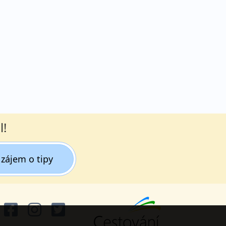
l!
zájem o tipy