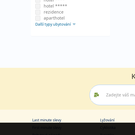
hotel *****
rezidence
aparthotel
Další typy ubytování
K
Last minute slevy
Lyžování
First minute slevy
Cyklistika