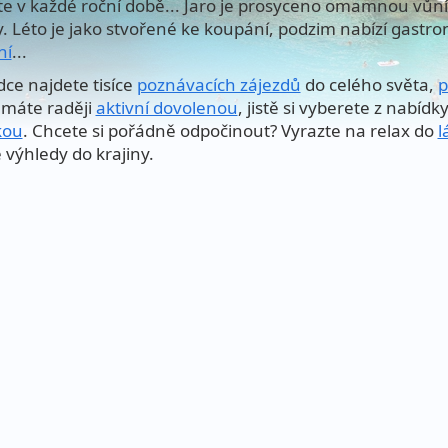
te v každé roční době... Jaro je prosyceno omamnou vůní 
y. Léto je jako stvořené ke koupání, podzim nabízí gastro
ní
...
dce najdete tisíce
poznávacích zájezdů
do celého světa,
p
máte raději
aktivní dovolenou
, jistě si vyberete z nabídk
kou
. Chcete si pořádně odpočinout? Vyrazte na relax do
l
 výhledy do krajiny.