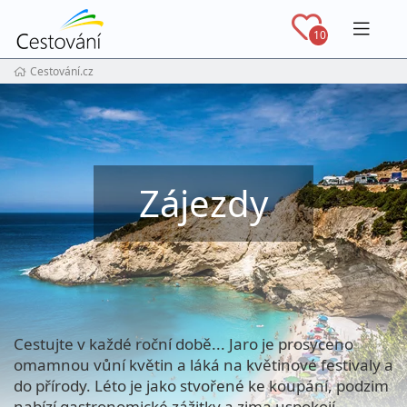
Navig
10
Cestování.cz
Zájezdy
Cestujte v každé roční době... Jaro je prosyceno
omamnou vůní květin a láká na květinové festivaly a
do přírody. Léto je jako stvořené ke koupání, podzim
nabízí gastronomické zážitky a zima uspokojí