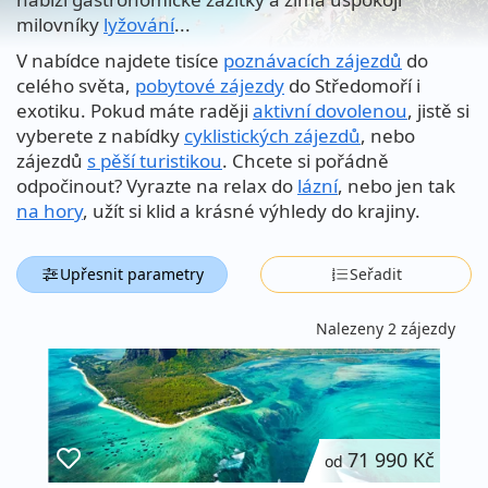
milovníky
lyžování
...
V nabídce najdete tisíce
poznávacích zájezdů
do
celého světa,
pobytové zájezdy
do Středomoří i
exotiku. Pokud máte raději
aktivní dovolenou
, jistě si
vyberete z nabídky
cyklistických zájezdů
, nebo
zájezdů
s pěší turistikou
. Chcete si pořádně
odpočinout? Vyrazte na relax do
lázní
, nebo jen tak
na hory
, užít si klid a krásné výhledy do krajiny.
Upřesnit parametry
Seřadit
Nalezeny 2 zájezdy
71 990 Kč
od