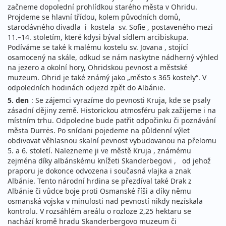
začneme dopolední prohlídkou starého města v Ohridu.
Projdeme se hlavní třídou, kolem původních domů,
starodávného divadla i kostela sv. Sofie , postaveného mezi
11.–14. stoletím, které kdysi býval sídlem arcibiskupa.
Podíváme se také k malému kostelu sv. Jovana , stojící
osamocený na skále, odkud se nám naskytne nádherný výhled
na jezero a okolní hory, Ohridskou pevnost a městské
muzeum. Ohrid je také známý jako „město s 365 kostely“. V
odpoledních hodinách odjezd zpět do Albánie.
5. den
: Se zájemci vyrazíme do pevnosti Kruja, kde se psaly
zásadní dějiny země. Historickou atmosféru pak zažijeme i na
místním trhu. Odpoledne bude patřit odpočinku či poznávání
města Durrës. Po snídani pojedeme na půldenní výlet
obdivovat věhlasnou skalní pevnost vybudovanou na přelomu
5. a 6. století. Nalezneme ji ve městě Kruja , známému
zejména díky albánskému knížeti Skanderbegovi , od jehož
praporu je dokonce odvozena i současná vlajka a znak
Albánie. Tento národní hrdina se přezdíval také Drak z
Albánie či vůdce boje proti Osmanské říši a díky němu
osmanská vojska v minulosti nad pevností nikdy nezískala
kontrolu. V rozsáhlém areálu o rozloze 2,25 hektaru se
nachází kromě hradu Skanderbergovo muzeum či