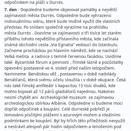
odpočinkem na pláži v Durrës.
7. den
: Dopoledne budeme objevovat památky a největší
zajímavosti města Durrës. Odpoledne bude vyhrazeno
indiviuálnímu volnu, které bude možné využít dle vlastních
představ. Po snídani společně vyrazíme na prohlídku
města Durrës . Dozvíme se zajímavosti o tři tisíce let starém
příběhu tohoto největšího přístavního města, kde začínala
známá obchodní cesta „Via Egnatia“ vedoucí do Istanbulu.
Začneme procházkou po hlavním náměstí, kde se nachází
Velká mešita a radnice s temně červenou fasádou. Uvidíme
také Byzantské fórum a pevnosti , římské lázně a pozůstatky
opevnění postavené ve 4. století před naším letopočtem.
Nemineme Benátskou věž , postavenou v době nadvlády
Benátčanů, která svému účelu sloužila i v době okupace. Čeká
nás také římský amfiteátr s kapacitou 15 tisíc diváků, kde
mohlo bojovat až 12 párů gladiátorů najednou. Nakonec
nesmí chybět ani Archeologické muzeum se zajímavou
archeologickou sbírkou Albánie. Odpoledne si budeme moci
dopřát odpočinek a koupání. Celé durreské pobřeží je
lemováno písčitými plážemi s azurovým mořem a ideálními
podmínkami ke koupání. Byl by hřích této příležitosti nevyužít
a nestrávit alespoň pár hodin odpočinkem a lenošením pod