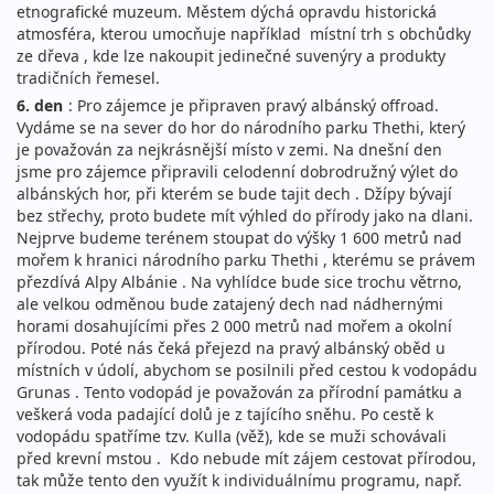
etnografické muzeum. Městem dýchá opravdu historická
atmosféra, kterou umocňuje například místní trh s obchůdky
ze dřeva , kde lze nakoupit jedinečné suvenýry a produkty
tradičních řemesel.
6. den
: Pro zájemce je připraven pravý albánský offroad.
Vydáme se na sever do hor do národního parku Thethi, který
je považován za nejkrásnější místo v zemi. Na dnešní den
jsme pro zájemce připravili celodenní dobrodružný výlet do
albánských hor, při kterém se bude tajit dech . Džípy bývají
bez střechy, proto budete mít výhled do přírody jako na dlani.
Nejprve budeme terénem stoupat do výšky 1 600 metrů nad
mořem k hranici národního parku Thethi , kterému se právem
přezdívá Alpy Albánie . Na vyhlídce bude sice trochu větrno,
ale velkou odměnou bude zatajený dech nad nádhernými
horami dosahujícími přes 2 000 metrů nad mořem a okolní
přírodou. Poté nás čeká přejezd na pravý albánský oběd u
místních v údolí, abychom se posilnili před cestou k vodopádu
Grunas . Tento vodopád je považován za přírodní památku a
veškerá voda padající dolů je z tajícího sněhu. Po cestě k
vodopádu spatříme tzv. Kulla (věž), kde se muži schovávali
před krevní mstou . Kdo nebude mít zájem cestovat přírodou,
tak může tento den využít k individuálnímu programu, např.