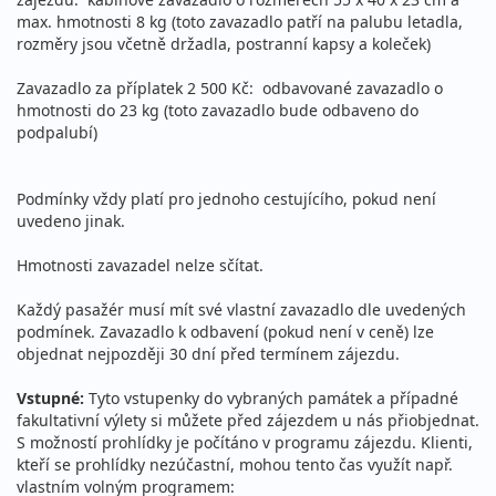
max. hmotnosti 8 kg (toto zavazadlo patří na palubu letadla,
rozměry jsou včetně držadla, postranní kapsy a koleček)
Zavazadlo za příplatek 2 500 Kč: odbavované zavazadlo o
hmotnosti do 23 kg (toto zavazadlo bude odbaveno do
podpalubí)
Podmínky vždy platí pro jednoho cestujícího, pokud není
uvedeno jinak.
Hmotnosti zavazadel nelze sčítat.
Každý pasažér musí mít své vlastní zavazadlo dle uvedených
podmínek. Zavazadlo k odbavení (pokud není v ceně) lze
objednat nejpozději 30 dní před termínem zájezdu.
Vstupné:
Tyto vstupenky do vybraných památek a případné
fakultativní výlety si můžete před zájezdem u nás přiobjednat.
S možností prohlídky je počítáno v programu zájezdu. Klienti,
kteří se prohlídky nezúčastní, mohou tento čas využít např.
vlastním volným programem: