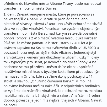
přiletíme do hlavního města Albánie Tirany, bude následovat
transfer na hotel u města Durrës.
2. den
: Dnešek věnujeme městu, které je považováno za
nejkrásnější v Albánii. V Beratu si prohlédneme jeho
historické skvosty i skrytá zákoutí. Na závěr ochutnáme skvělá
vína ve zdejším vinařství. Po snídani se vydáme objednaným
transferem do města Berat, nad kterým se zvedá posvátné
pohoří Tomorri s 2 416 metrů vysokou horou Çuka Partizan.
Říká se, že město pamatuje historii starou 2 400 let a je
právem zapsáno na Seznamu světového dědictví UNESCO a
považováno za nejkrásnější město Albánie . Jedinečný styl
architektury s kamennými dlážděnými ulicemi, úzkými okny,
tolik typickými pro Berat, je uchován do dnešní doby. A ne
nadarmo se mu přezdívá „město tisíce oken“ . Společně
navštívíme místní hrad s bývalým kostelíkem přebudovaným
na muzeum Onufri, kde spatříme ikony pocházející z 11.
století a slavnou „Onufriho červenou barvu“. Mimo jiné
objevíme krásnou mešitu Bakalářů. V odpoledních hodinách
se vydáme do známého vinařství, kde ochutnáme rozmanitou
nabídku místních albánských vín a rakie . Vinařství má velmi
dobrou pověst a je jedním z nejkvalitnějších v Albánii. Návrat
na hotel.