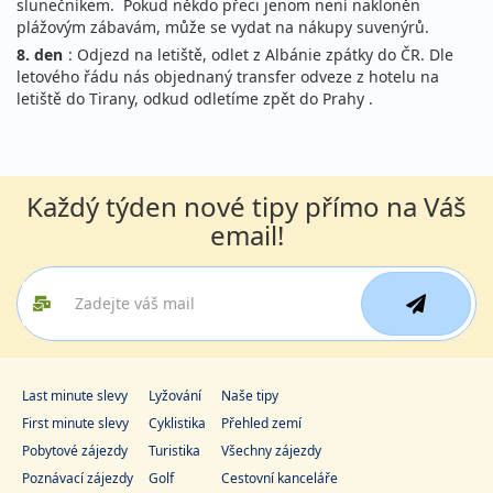
slunečníkem. Pokud někdo přeci jenom není nakloněn
plážovým zábavám, může se vydat na nákupy suvenýrů.
8. den
: Odjezd na letiště, odlet z Albánie zpátky do ČR. Dle
letového řádu nás objednaný transfer odveze z hotelu na
letiště do Tirany, odkud odletíme zpět do Prahy .
Každý týden nové tipy přímo na Váš
email!
Last minute slevy
Lyžování
Naše tipy
First minute slevy
Cyklistika
Přehled zemí
Pobytové zájezdy
Turistika
Všechny zájezdy
Poznávací zájezdy
Golf
Cestovní kanceláře