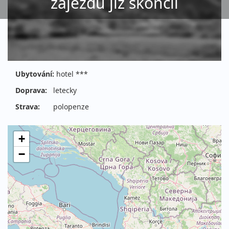
zájezdu již skončil
Ubytování:
hotel ***
Doprava:
letecky
Strava:
polopenze
+
−