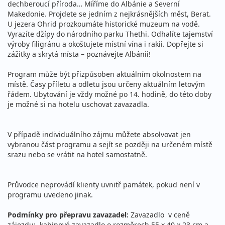
dechberoucí příroda… Míříme do Albánie a Severní
Makedonie. Projdete se jedním z nejkrásnějších měst, Berat.
U jezera Ohrid prozkoumáte historické muzeum na vodě.
Vyrazíte džípy do národního parku Thethi. Odhalíte tajemství
výroby filigránu a okoštujete místní vína i rakii. Dopřejte si
zážitky a skrytá místa – poznávejte Albánii!
Program může být přizpůsoben aktuálním okolnostem na
místě. Časy příletu a odletu jsou určeny aktuálním letovým
řádem. Ubytování je vždy možné po 14. hodině, do této doby
je možné si na hotelu uschovat zavazadla.
V případě individuálního zájmu můžete absolvovat jen
vybranou část programu a sejít se později na určeném místě
srazu nebo se vrátit na hotel samostatně.
Průvodce neprovádí klienty uvnitř památek, pokud není v
programu uvedeno jinak.
Podmínky pro přepravu zavazadel:
Zavazadlo v ceně
zájezdu: kabinové zavazadlo o rozměrech 55 x 40 x 23 cm a