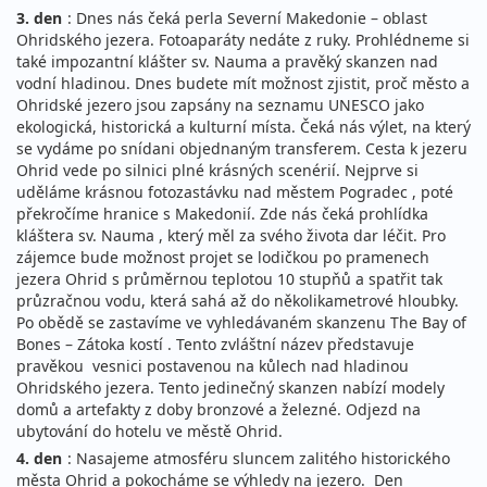
3. den
: Dnes nás čeká perla Severní Makedonie – oblast
Ohridského jezera. Fotoaparáty nedáte z ruky. Prohlédneme si
také impozantní klášter sv. Nauma a pravěký skanzen nad
vodní hladinou. Dnes budete mít možnost zjistit, proč město a
Ohridské jezero jsou zapsány na seznamu UNESCO jako
ekologická, historická a kulturní místa. Čeká nás výlet, na který
se vydáme po snídani objednaným transferem. Cesta k jezeru
Ohrid vede po silnici plné krásných scenérií. Nejprve si
uděláme krásnou fotozastávku nad městem Pogradec , poté
překročíme hranice s Makedonií. Zde nás čeká prohlídka
kláštera sv. Nauma , který měl za svého života dar léčit. Pro
zájemce bude možnost projet se lodičkou po pramenech
jezera Ohrid s průměrnou teplotou 10 stupňů a spatřit tak
průzračnou vodu, která sahá až do několikametrové hloubky.
Po obědě se zastavíme ve vyhledávaném skanzenu The Bay of
Bones – Zátoka kostí . Tento zvláštní název představuje
pravěkou vesnici postavenou na kůlech nad hladinou
Ohridského jezera. Tento jedinečný skanzen nabízí modely
domů a artefakty z doby bronzové a železné. Odjezd na
ubytování do hotelu ve městě Ohrid.
4. den
: Nasajeme atmosféru sluncem zalitého historického
města Ohrid a pokocháme se výhledy na jezero. Den