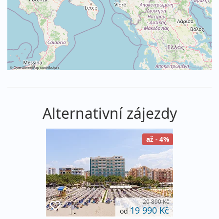
©
OpenStreetMap
contributors
Alternativní zájezdy
až - 4%
20 890 Kč
19 990 Kč
od