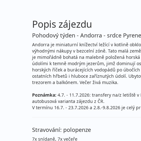
Popis zájezdu
Pohodový týden - Andorra - srdce Pyrenejí
Andorra je miniaturní knížectví ležící v kotlině o
výhodnými nákupy v bezcelní zóně. Tato malá země
je mimořádně bohatá na malebně položená horská j
údolími k temně modrým jezerům, jimž dominují ost
horských říček a burácejících vodopádů po úbočích 
ostatních hřbetů i hluboce zaříznutých údolí. Ubyt
trezorem a balkónem. Večer živá muzika.
Poznámka:
4.7. - 11.7.2026: transfery na/z letišt
autobusová varianta zájezdu z ČR.
V termínu 16.7. - 23.7.2026 a 2.8.-9.8.2026 je celý
Stravování: polopenze
7x snídaně, 7x večeře