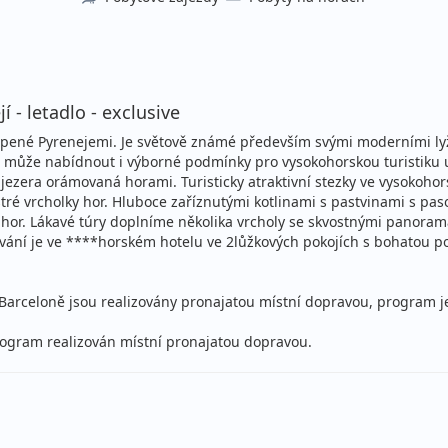
 - letadlo - exclusive
bklopené Pyrenejemi. Je světově známé především svými moderními ly
 může nabídnout i výborné podmínky pro vysokohorskou turistiku 
ezera orámovaná horami. Turisticky atraktivní stezky ve vysokoh
ré vrcholky hor. Hluboce zaříznutými kotlinami s pastvinami s p
hor. Lákavé túry doplníme několika vrcholy se skvostnými panorama
ování je ve ****horském hotelu ve 2lůžkových pokojích s bohatou po
ě v Barceloně jsou realizovány pronajatou místní dopravou, program
 program realizován místní pronajatou dopravou.