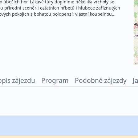
 úbočích hor. Lákavé túry doplníme několika vrcholy se
 přírodní scenérii ostatních hřbetů i hluboce zaříznutých
ových pokojích s bohatou polopenzí, vlastní koupelnou...
©
opis zájezdu
Program
Podobné zájezdy
J