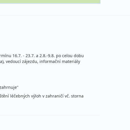
47 390 Kč
Podrobnosti
cena za 8 dní
47 490 Kč
Podrobnosti
rmínu 16.7. - 23.7. a 2.8.-9.8. po celou dobu
cena za 8 dní
a), vedoucí zájezdu, informační materiály
47 490 Kč
Podrobnosti
cena za 8 dní
 zahrnuje"
štění léčebných výloh v zahraničí vč. storna