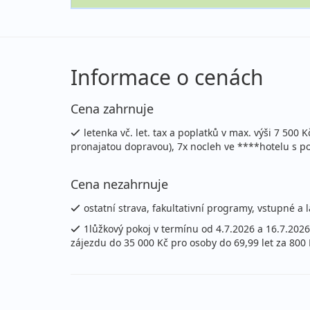
15.07. - 22.07.2027
po
čtvrtek - čtvrtek
let
Informace o cenách
srpen 2027
Cena zahrnuje
01.08. - 08.08.2027
po
letenka vč. let. tax a poplatků v max. výši 7 500
neděle - neděle
let
pronajatou dopravou), 7x nocleh ve ****hotelu s pol
08.08. - 15.08.2027
po
Cena nezahrnuje
neděle - neděle
let
ostatní strava, fakultativní programy, vstupné a
1lůžkový pokoj v termínu od 4.7.2026 a 16.7.2026 
zájezdu do 35 000 Kč pro osoby do 69,99 let za 800 