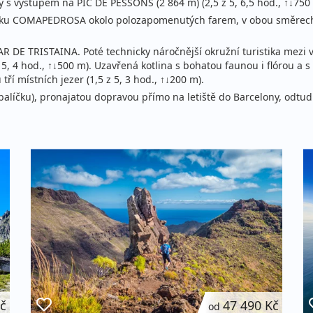
sy s výstupem na PIC DE PESSONS (2 864 m) (2,5 z 5, 6,5 hod., ↑↓750
 parku COMAPEDROSA okolo polozapomenutých farem, v obou směrech
 DE TRISTAINA. Poté technicky náročnější okružní turistika mezi vr
5, 4 hod., ↑↓500 m). Uzavřená kotlina s bohatou faunou i flórou a 
ří místních jezer (1,5 z 5, 3 hod., ↑↓200 m).
alíčku), pronajatou dopravou přímo na letiště do Barcelony, odtud 
Kč
47 490 Kč
od