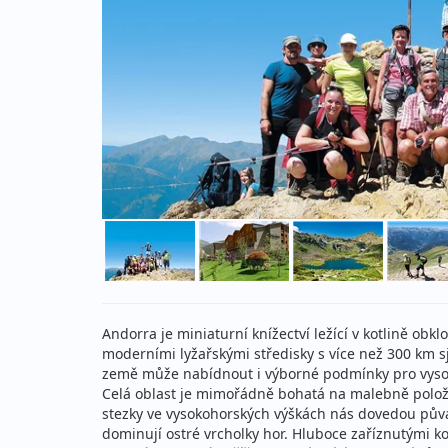
Andorra je miniaturní knížectví ležící v kotlině o
moderními lyžařskými středisky s více než 300 km 
země může nabídnout i výborné podmínky pro vysok
Celá oblast je mimořádně bohatá na malebně polože
stezky ve vysokohorských výškách nás dovedou pů
dominují ostré vrcholky hor. Hluboce zaříznutými 