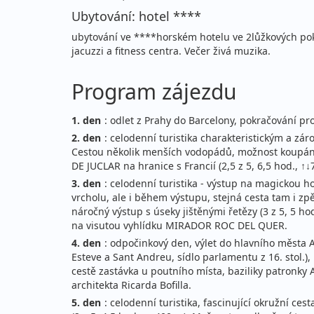
Ubytování: hotel ****
ubytování ve ****horském hotelu ve 2lůžkových pok
jacuzzi a fitness centra. Večer živá muzika.
Program zájezdu
1. den
: odlet z Prahy do Barcelony, pokračování p
2. den
: celodenní turistika charakteristickým a 
Cestou několik menších vodopádů, možnost koupání 
DE JUCLAR na hranice s Francií (2,5 z 5, 6,5 hod., ↑↓
3. den
: celodenní turistika - výstup na magickou h
vrcholu, ale i během výstupu, stejná cesta tam i zpě
náročný výstup s úseky jištěnými řetězy (3 z 5, 5 
na visutou vyhlídku MIRADOR ROC DEL QUER.
4. den
: odpočinkový den, výlet do hlavního města 
Esteve a Sant Andreu, sídlo parlamentu z 16. stol.
cestě zastávka u poutního místa, baziliky patronk
architekta Ricarda Bofilla.
5. den
: celodenní turistika, fascinující okružní c