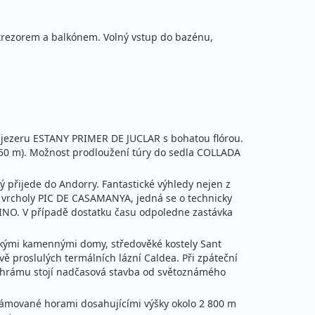
 trezorem a balkónem. Volný vstup do bazénu,
u jezeru ESTANY PRIMER DE JUCLAR s bohatou flórou.
↓550 m). Možnost prodloužení túry do sedla COLLADA
ý přijede do Andorry. Fantastické výhledy nejen z
oba vrcholy PIC DE CASAMANYA, jedná se o technicky
DINO. V případě dostatku času odpoledne zastávka
ízkými kamennými domy, středověké kostely Sant
ě proslulých termálních lázní Caldea. Při zpáteční
o chrámu stojí nadčasová stavba od světoznámého
 orámované horami dosahujícími výšky okolo 2 800 m