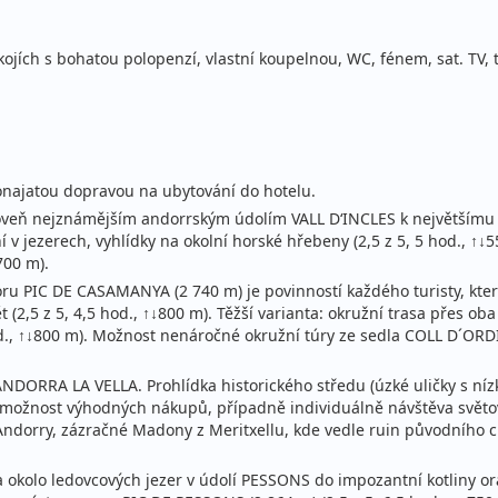
ojích s bohatou polopenzí, vlastní koupelnou, WC, fénem, sat. TV,
ronajatou dopravou na ubytování do hotelu.
zároveň nejznámějším andorrským údolím VALL D‘INCLES k největším
v jezerech, vyhlídky na okolní horské hřebeny (2,5 z 5, 5 hod., ↑
700 m).
oru PIC DE CASAMANYA (2 740 m) je povinností každého turisty, kter
t (2,5 z 5, 4,5 hod., ↑↓800 m). Těžší varianta: okružní trasa přes 
hod., ↑↓800 m). Možnost nenáročné okružní túry ze sedla COLL D´OR
ANDORRA LA VELLA. Prohlídka historického středu (úzké uličky s n
), možnost výhodných nákupů, případně individuálně návštěva světov
y Andorry, zázračné Madony z Meritxellu, kde vedle ruin původníh
esta okolo ledovcových jezer v údolí PESSONS do impozantní kotliny