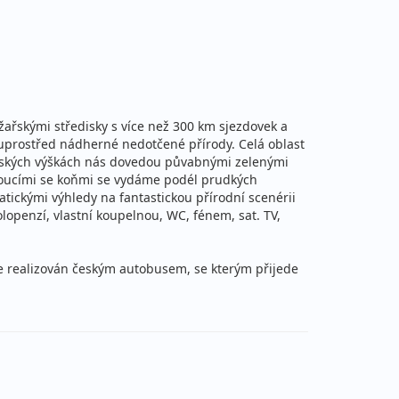
žařskými středisky s více než 300 km sjezdovek a
uprostřed nádherné nedotčené přírody. Celá oblast
orských výškách nás dovedou půvabnými zelenými
asoucími se koňmi se vydáme podél prudkých
tickými výhledy na fantastickou přírodní scenérii
lopenzí, vlastní koupelnou, WC, fénem, sat. TV,
 je realizován českým autobusem, se kterým přijede