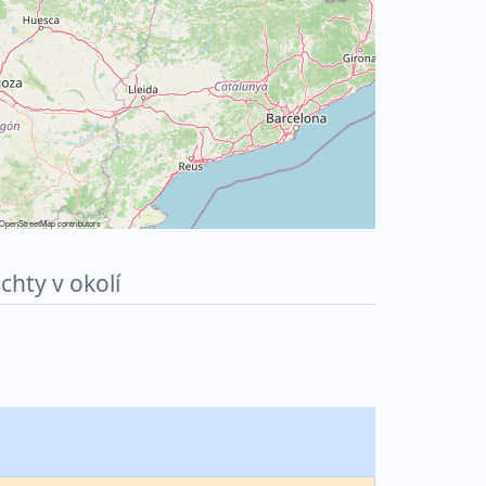
OpenStreetMap
contributors
achty v okolí