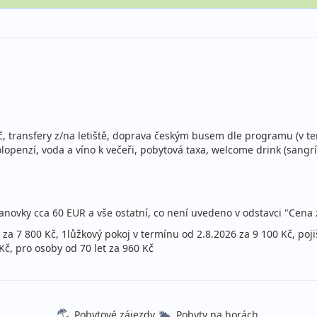
lopenze
ecky
lopenze
 Kč, transfery z/na letiště, doprava českým busem dle programu (v te
ecky
openzí, voda a víno k večeři, pobytová taxa, welcome drink (sangrí
lopenze
ecky
 lanovky cca 60 EUR a vše ostatní, co není uvedeno v odstavci "Cena
za 7 800 Kč, 1lůžkový pokoj v termínu od 2.8.2026 za 9 100 Kč, poji
Kč, pro osoby od 70 let za 960 Kč
Pobytové zájezdy
Pobyty na horách