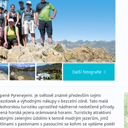
Další fotografie
bklopené Pyrenejemi. Je světově známé především svými
sjezdovek a výhodnými nákupy v bezcelní zóně. Tato malá
ohorskou turistiku uprostřed nádherné nedotčené přírody.
ná horská jezera orámovaná horami. Turisticky atraktivní
vabnými zelenými údolími k temně modrým jezerům, jimž
kotlinami s pastvinami s pasoucími se koňmi se vydáme podél