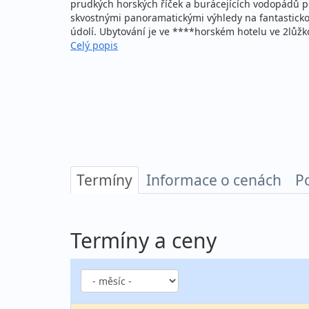
prudkých horských říček a burácejících vodopádů po
skvostnými panoramatickými výhledy na fantastickou
údolí. Ubytování je ve ****horském hotelu ve 2lůžk
Celý popis
Termíny
Informace o cenách
P
Termíny a ceny