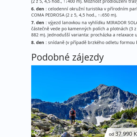
(2 z 5, 4,5 hod., ↑↓400 m). Možnost prodloužení tra
6. den
: celodenní okružní turistika v přírodním
COMA PEDROSA (2 z 5, 4,5 hod., ↑↓650 m).
7. den
: výjezd lanovkou na vyhlídku MIRADOR SOLAR
částečně vede po kamenných polích a plotnách (3 z 
882 m). Jednodušší varianta: procházka a relaxace u t
8. den
: snídaně (v případě brzkého odletu formou b
Podobné zájezdy
37 990 
od