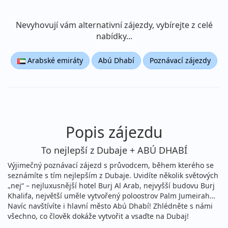
Nevyhovují vám alternativní zájezdy, vybírejte z celé
nabídky...
Arabské emiráty
Abú Dhabí
Poznávací zájezdy
Popis zájezdu
To nejlepší z Dubaje + ABÚ DHABÍ
Výjimečný poznávací zájezd s průvodcem, během kterého se
seznámíte s tím nejlepším z Dubaje. Uvidíte několik světových
„nej“ – nejluxusnější hotel Burj Al Arab, nejvyšší budovu Burj
Khalifa, největší uměle vytvořený poloostrov Palm Jumeirah…
Navíc navštívíte i hlavní město Abú Dhabí! Zhlédněte s námi
všechno, co člověk dokáže vytvořit a vsaďte na Dubaj!