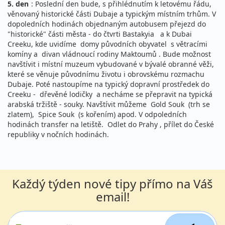
5. den
: Poslední den bude, s přihlédnutím k letovému řádu,
věnovaný historické části Dubaje a typickým místním trhům. V
dopoledních hodinách objednaným autobusem přejezd do
"historické" části města - do čtvrti Bastakyia a k Dubai
Creeku, kde uvidíme domy původních obyvatel s větracími
komíny a divan vládnoucí rodiny Maktoumů . Bude možnost
navštívit i místní muzeum vybudované v bývalé obranné věži,
které se věnuje původnímu životu i obrovskému rozmachu
Dubaje. Poté nastoupíme na typický dopravní prostředek do
Creeku - dřevěné lodičky a necháme se přepravit na typická
arabská tržiště - souky. Navštívit můžeme Gold Souk (trh se
zlatem), Spice Souk (s kořením) apod. V odpoledních
hodinách transfer na letiště. Odlet do Prahy , přílet do České
republiky v nočních hodinách.
Každý týden nové tipy přímo na Váš
email!