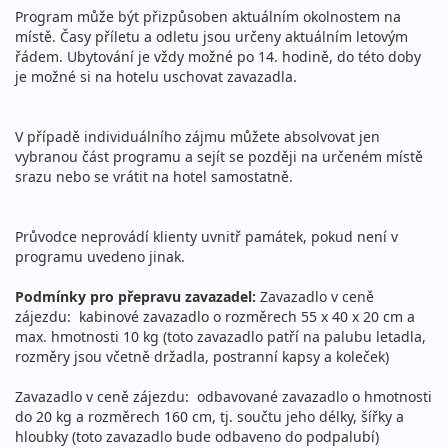
Program může být přizpůsoben aktuálním okolnostem na
místě. Časy příletu a odletu jsou určeny aktuálním letovým
řádem. Ubytování je vždy možné po 14. hodině, do této doby
je možné si na hotelu uschovat zavazadla.
V případě individuálního zájmu můžete absolvovat jen
vybranou část programu a sejít se později na určeném místě
srazu nebo se vrátit na hotel samostatně.
Průvodce neprovádí klienty uvnitř památek, pokud není v
programu uvedeno jinak.
Podmínky pro přepravu zavazadel:
Zavazadlo v ceně
zájezdu: kabinové zavazadlo o rozměrech 55 x 40 x 20 cm a
max. hmotnosti 10 kg (toto zavazadlo patří na palubu letadla,
rozměry jsou včetně držadla, postranní kapsy a koleček)
Zavazadlo v ceně zájezdu: odbavované zavazadlo o hmotnosti
do 20 kg a rozměrech 160 cm, tj. součtu jeho délky, šířky a
hloubky (toto zavazadlo bude odbaveno do podpalubí)