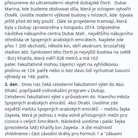
přesuneme do ultramoderní obytné dubajské čtvrti Dubai
Marina, kde budeme obdivovat díla, která je schopen vytvořit
člověk. Uvidíte moderní výškové budovy v místech, kde bývala
ještě před 60 lety poušť . Dále se projedeme tramvají, která
byla v Dubaji zprovozněna v listopadu 2014. Odpoledne
návštěva nákupního centra Dubai Mall , největšího nákupního
střediska ve Spojených arabských emirátech. Najdete zde
přes 1 200 obchodů, několik kin, obří akvárium, bruslařský
stadion atd. Symbolem této čtvrti je nejvyšší budova na světě
- Burj Khalifa, která měří 828 metrů a má 163
pater. Fakultativně mohou zájemci vyjet na vyhlídkovou
plošinu ve 124. patře nebo si bez davu lidí vychutnat luxusní
výhledy ve 148. patře.
3. den
: Dnes nás čeká celodenní fakultativní výlet do Abú
Dhabí, popřípadě individuální program v Dubaji.
Celodenní fakultativní výlet s průvodcem do hlavního města
Spojených arabských emirátů Abú Dhabí. Uvidíme zde
největší mešitu Spojených arabských emirátů – mešitu šejka
Zayeda, která je jednou z mála volně přístupných mešit pro
cizince v celých Emirátech. Následně uvidíme i palác šejka
(prezidenta SAE) Khalify bin Zayeda . A dle možností
zhlédneme i část závodní dráhy pro Formuli 1 a "zábavní