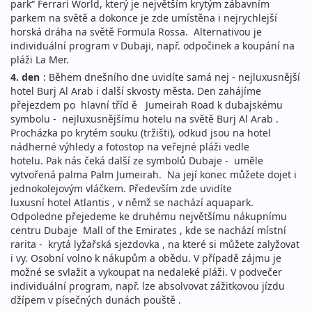
park“ Ferrari World, který je největším krytým zábavním
parkem na světě a dokonce je zde umístěna i nejrychlejší
horská dráha na světě Formula Rossa. Alternativou je
individuální program v Dubaji, např. odpočinek a koupání na
pláži La Mer.
4. den
: Během dnešního dne uvidíte samá nej - nejluxusnější
hotel Burj Al Arab i další skvosty města. Den zahájíme
přejezdem po hlavní tříd ě Jumeirah Road k dubajskému
symbolu - nejluxusnějšímu hotelu na světě Burj Al Arab .
Procházka po krytém souku (tržišti), odkud jsou na hotel
nádherné výhledy a fotostop na veřejné pláži vedle
hotelu. Pak nás čeká další ze symbolů Dubaje - uměle
vytvořená palma Palm Jumeirah. Na její konec můžete dojet i
jednokolejovým vláčkem. Především zde uvidíte
luxusní hotel Atlantis , v němž se nachází aquapark.
Odpoledne přejedeme ke druhému největšímu nákupnímu
centru Dubaje Mall of the Emirates , kde se nachází místní
rarita - krytá lyžařská sjezdovka , na které si můžete zalyžovat
i vy. Osobní volno k nákupům a obědu. V případě zájmu je
možné se svlažit a vykoupat na nedaleké pláži. V podvečer
individuální program, např. lze absolvovat zážitkovou jízdu
džípem v písečných dunách pouště .