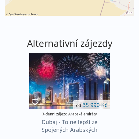
©
OpenStreetMap
contributors
Alternativní zájezdy
35 990 Kč
od
7
-denní zájezd Arabské emiráty
Dubaj - To nejlepší ze
Spojených Arabských
Emirátů ****