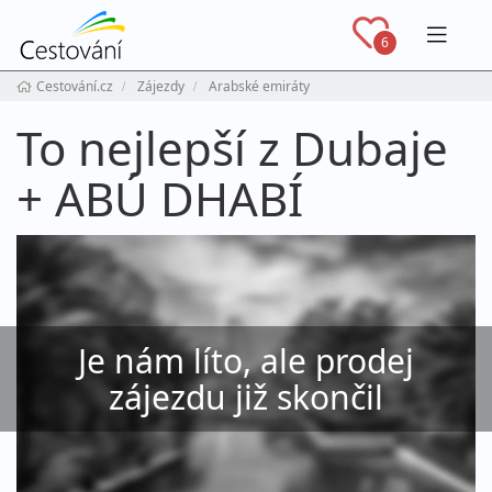
Navig
6
Cestování.cz
Zájezdy
Arabské emiráty
To nejlepší z Dubaje
+ ABÚ DHABÍ
Je nám líto, ale prodej
zájezdu již skončil