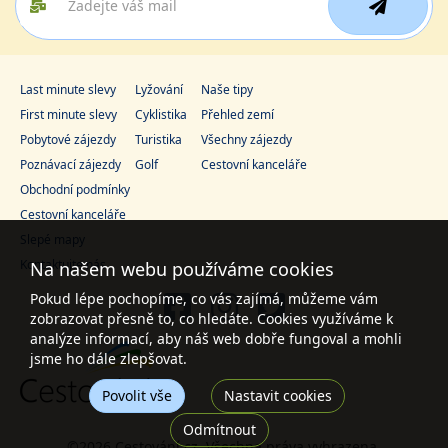
Last minute slevy
Lyžování
Naše tipy
First minute slevy
Cyklistika
Přehled zemí
Pobytové zájezdy
Turistika
Všechny zájezdy
Poznávací zájezdy
Golf
Cestovní kanceláře
Obchodní podmínky
Cestovní kanceláře
Slepé mapy
Kontaktujte nás
Na našem webu používáme cookies
Pokud lépe pochopíme, co vás zajímá, můžeme vám
zobrazovat přesně to, co hledáte. Cookies využíváme k
analýze informací, aby náš web dobře fungoval a mohli
jsme ho dále zlepšovat.
Povolit vše
Nastavit cookies
Odmítnout
©2026 Cestování.cz. Všechna práva vyhrazena.