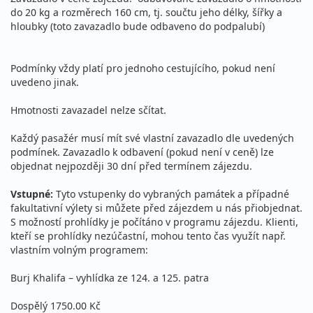
do 20 kg a rozměrech 160 cm, tj. součtu jeho délky, šířky a
hloubky (toto zavazadlo bude odbaveno do podpalubí)
Podmínky vždy platí pro jednoho cestujícího, pokud není
uvedeno jinak.
Hmotnosti zavazadel nelze sčítat.
Každý pasažér musí mít své vlastní zavazadlo dle uvedených
podmínek. Zavazadlo k odbavení (pokud není v ceně) lze
objednat nejpozději 30 dní před termínem zájezdu.
Vstupné:
Tyto vstupenky do vybraných památek a případné
fakultativní výlety si můžete před zájezdem u nás přiobjednat.
S možností prohlídky je počítáno v programu zájezdu. Klienti,
kteří se prohlídky nezúčastní, mohou tento čas využít např.
vlastním volným programem:
Burj Khalifa – vyhlídka ze 124. a 125. patra
Dospělý 1750.00 Kč