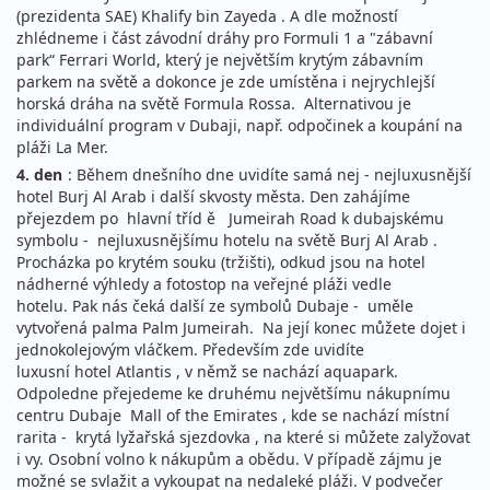
(prezidenta SAE) Khalify bin Zayeda . A dle možností
zhlédneme i část závodní dráhy pro Formuli 1 a "zábavní
park“ Ferrari World, který je největším krytým zábavním
parkem na světě a dokonce je zde umístěna i nejrychlejší
horská dráha na světě Formula Rossa. Alternativou je
individuální program v Dubaji, např. odpočinek a koupání na
pláži La Mer.
4. den
: Během dnešního dne uvidíte samá nej - nejluxusnější
hotel Burj Al Arab i další skvosty města. Den zahájíme
přejezdem po hlavní tříd ě Jumeirah Road k dubajskému
symbolu - nejluxusnějšímu hotelu na světě Burj Al Arab .
Procházka po krytém souku (tržišti), odkud jsou na hotel
nádherné výhledy a fotostop na veřejné pláži vedle
hotelu. Pak nás čeká další ze symbolů Dubaje - uměle
vytvořená palma Palm Jumeirah. Na její konec můžete dojet i
jednokolejovým vláčkem. Především zde uvidíte
luxusní hotel Atlantis , v němž se nachází aquapark.
Odpoledne přejedeme ke druhému největšímu nákupnímu
centru Dubaje Mall of the Emirates , kde se nachází místní
rarita - krytá lyžařská sjezdovka , na které si můžete zalyžovat
i vy. Osobní volno k nákupům a obědu. V případě zájmu je
možné se svlažit a vykoupat na nedaleké pláži. V podvečer