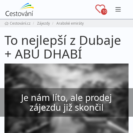
Navig
10
Cestování.cz
Zájezdy
Arabské emiráty
To nejlepší z Dubaje
+ ABÚ DHABÍ
Je nám líto, ale prodej
zájezdu již skončil