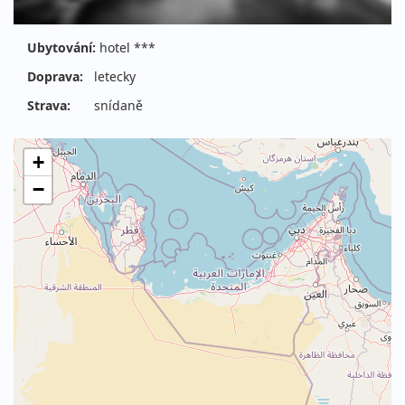
Ubytování:
hotel ***
Doprava:
letecky
Strava:
snídaně
+
−