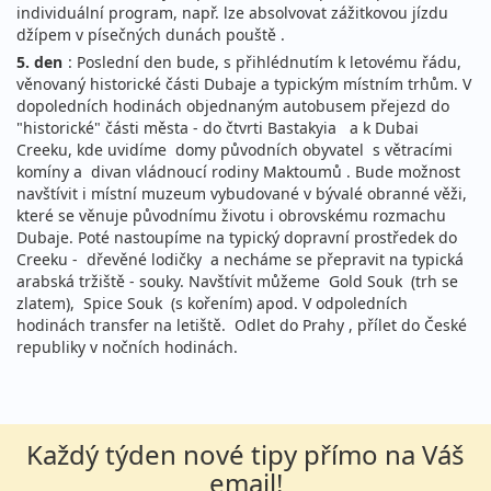
individuální program, např. lze absolvovat zážitkovou jízdu
džípem v písečných dunách pouště .
5. den
: Poslední den bude, s přihlédnutím k letovému řádu,
věnovaný historické části Dubaje a typickým místním trhům. V
dopoledních hodinách objednaným autobusem přejezd do
"historické" části města - do čtvrti Bastakyia a k Dubai
Creeku, kde uvidíme domy původních obyvatel s větracími
komíny a divan vládnoucí rodiny Maktoumů . Bude možnost
navštívit i místní muzeum vybudované v bývalé obranné věži,
které se věnuje původnímu životu i obrovskému rozmachu
Dubaje. Poté nastoupíme na typický dopravní prostředek do
Creeku - dřevěné lodičky a necháme se přepravit na typická
arabská tržiště - souky. Navštívit můžeme Gold Souk (trh se
zlatem), Spice Souk (s kořením) apod. V odpoledních
hodinách transfer na letiště. Odlet do Prahy , přílet do České
republiky v nočních hodinách.
Každý týden nové tipy přímo na Váš
email!