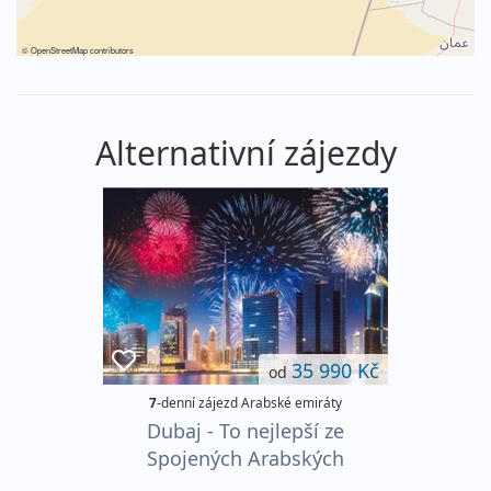
©
OpenStreetMap
contributors
Alternativní zájezdy
35 990 Kč
od
7
-denní zájezd Arabské emiráty
Dubaj - To nejlepší ze
Spojených Arabských
Emirátů ****