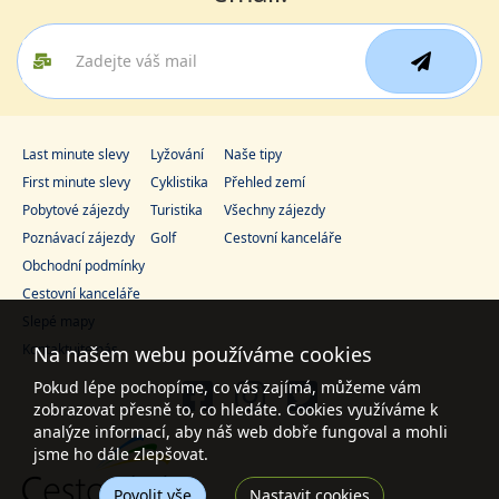
Last minute slevy
Lyžování
Naše tipy
First minute slevy
Cyklistika
Přehled zemí
Pobytové zájezdy
Turistika
Všechny zájezdy
Poznávací zájezdy
Golf
Cestovní kanceláře
Obchodní podmínky
Cestovní kanceláře
Slepé mapy
Kontaktujte nás
Na našem webu používáme cookies
Pokud lépe pochopíme, co vás zajímá, můžeme vám
zobrazovat přesně to, co hledáte. Cookies využíváme k
analýze informací, aby náš web dobře fungoval a mohli
jsme ho dále zlepšovat.
Povolit vše
Nastavit cookies