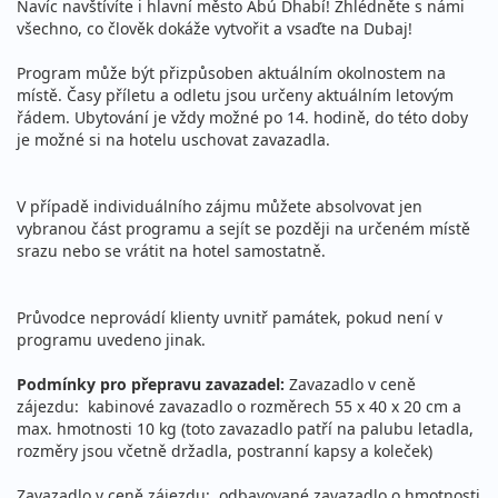
Navíc navštívíte i hlavní město Abú Dhabí! Zhlédněte s námi
všechno, co člověk dokáže vytvořit a vsaďte na Dubaj!
Program může být přizpůsoben aktuálním okolnostem na
místě. Časy příletu a odletu jsou určeny aktuálním letovým
řádem. Ubytování je vždy možné po 14. hodině, do této doby
je možné si na hotelu uschovat zavazadla.
V případě individuálního zájmu můžete absolvovat jen
vybranou část programu a sejít se později na určeném místě
srazu nebo se vrátit na hotel samostatně.
Průvodce neprovádí klienty uvnitř památek, pokud není v
programu uvedeno jinak.
Podmínky pro přepravu zavazadel:
Zavazadlo v ceně
zájezdu: kabinové zavazadlo o rozměrech 55 x 40 x 20 cm a
max. hmotnosti 10 kg (toto zavazadlo patří na palubu letadla,
rozměry jsou včetně držadla, postranní kapsy a koleček)
Zavazadlo v ceně zájezdu: odbavované zavazadlo o hmotnosti