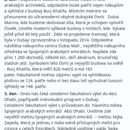
arabských architektů, odpoledne bude patřit nejen nákupům
a vyhlídce z budovy Burj Khalifa. Místním metrem se
přesuneme do ultramoderní obytné dubajské čtvrti Dubai
Marina, kde budeme obdivovat díla, která je schopen vytvořit
člověk. Uvidíte moderní výškové budovy v místech, kde bývala
ještě před 60 lety poušť . Dále se projedeme tramvají, která
byla v Dubaji zprovozněna v listopadu 2014. Odpoledne
návštěva nákupního centra Dubai Mall , největšího nákupního
střediska ve Spojených arabských emirátech. Najdete zde
přes 1 200 obchodů, několik kin, obří akvárium, bruslařský
stadion atd. Symbolem této čtvrti je nejvyšší budova na světě
- Burj Khalifa, která měří 828 metrů a má 163
pater. Fakultativně mohou zájemci vyjet na vyhlídkovou
plošinu ve 124. patře nebo si bez davu lidí vychutnat luxusní
výhledy ve 148. patře.
3. den
: Dnes nás čeká celodenní fakultativní výlet do Abú
Dhabí, popřípadě individuální program v Dubaji.
Celodenní fakultativní výlet s průvodcem do hlavního města
Spojených arabských emirátů Abú Dhabí. Uvidíme zde
největší mešitu Spojených arabských emirátů – mešitu šejka
Zayeda, která je jednou z mála volně přístupných mešit pro
cizince v celých Emirátech. Následně uvidíme i palác šejka