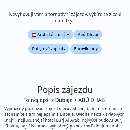
Nevyhovují vám alternativní zájezdy, vybírejte z celé
nabídky...
Arabské emiráty
Abú Dhabí
Pobytové zájezdy
Eurovíkendy
Popis zájezdu
To nejlepší z Dubaje + ABÚ DHABÍ
Výjimečný poznávací zájezd s průvodcem, během kterého se
seznámíte s tím nejlepším z Dubaje. Uvidíte několik světových
„nej“ – nejluxusnější hotel Burj Al Arab, nejvyšší budovu Burj
Khalifa, největší uměle vytvořený poloostrov Palm Jumeirah…