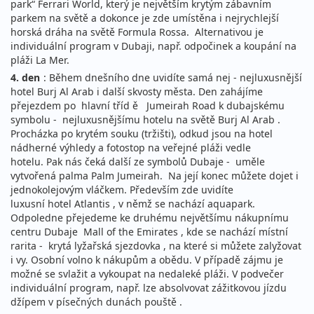
park“ Ferrari World, který je největším krytým zábavním
parkem na světě a dokonce je zde umístěna i nejrychlejší
horská dráha na světě Formula Rossa. Alternativou je
individuální program v Dubaji, např. odpočinek a koupání na
pláži La Mer.
4. den
: Během dnešního dne uvidíte samá nej - nejluxusnější
hotel Burj Al Arab i další skvosty města. Den zahájíme
přejezdem po hlavní tříd ě Jumeirah Road k dubajskému
symbolu - nejluxusnějšímu hotelu na světě Burj Al Arab .
Procházka po krytém souku (tržišti), odkud jsou na hotel
nádherné výhledy a fotostop na veřejné pláži vedle
hotelu. Pak nás čeká další ze symbolů Dubaje - uměle
vytvořená palma Palm Jumeirah. Na její konec můžete dojet i
jednokolejovým vláčkem. Především zde uvidíte
luxusní hotel Atlantis , v němž se nachází aquapark.
Odpoledne přejedeme ke druhému největšímu nákupnímu
centru Dubaje Mall of the Emirates , kde se nachází místní
rarita - krytá lyžařská sjezdovka , na které si můžete zalyžovat
i vy. Osobní volno k nákupům a obědu. V případě zájmu je
možné se svlažit a vykoupat na nedaleké pláži. V podvečer
individuální program, např. lze absolvovat zážitkovou jízdu
džípem v písečných dunách pouště .