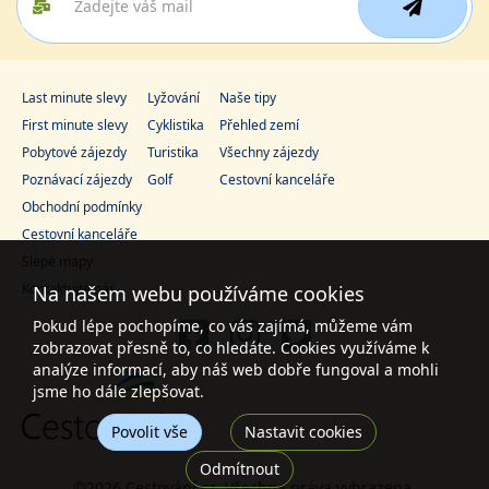
Last minute slevy
Lyžování
Naše tipy
First minute slevy
Cyklistika
Přehled zemí
Pobytové zájezdy
Turistika
Všechny zájezdy
Poznávací zájezdy
Golf
Cestovní kanceláře
Obchodní podmínky
Cestovní kanceláře
Slepé mapy
Kontaktujte nás
Na našem webu používáme cookies
Pokud lépe pochopíme, co vás zajímá, můžeme vám
zobrazovat přesně to, co hledáte. Cookies využíváme k
analýze informací, aby náš web dobře fungoval a mohli
jsme ho dále zlepšovat.
Povolit vše
Nastavit cookies
Odmítnout
©2026 Cestování.cz. Všechna práva vyhrazena.