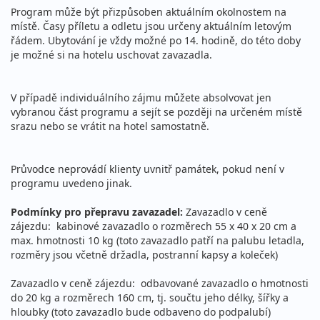
Program může být přizpůsoben aktuálním okolnostem na
místě. Časy příletu a odletu jsou určeny aktuálním letovým
řádem. Ubytování je vždy možné po 14. hodině, do této doby
je možné si na hotelu uschovat zavazadla.
V případě individuálního zájmu můžete absolvovat jen
vybranou část programu a sejít se později na určeném místě
srazu nebo se vrátit na hotel samostatně.
Průvodce neprovádí klienty uvnitř památek, pokud není v
programu uvedeno jinak.
Podmínky pro přepravu zavazadel:
Zavazadlo v ceně
zájezdu: kabinové zavazadlo o rozměrech 55 x 40 x 20 cm a
max. hmotnosti 10 kg (toto zavazadlo patří na palubu letadla,
rozměry jsou včetně držadla, postranní kapsy a koleček)
Zavazadlo v ceně zájezdu: odbavované zavazadlo o hmotnosti
do 20 kg a rozměrech 160 cm, tj. součtu jeho délky, šířky a
hloubky (toto zavazadlo bude odbaveno do podpalubí)