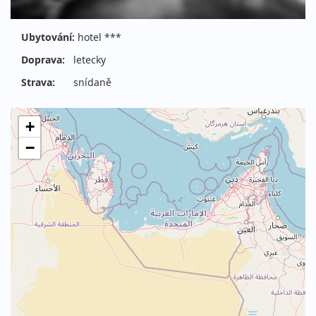
Ubytování:
hotel ***
Doprava:
letecky
Strava:
snídaně
+
−