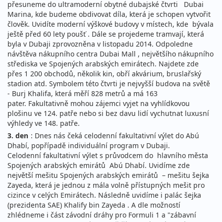
přesuneme do ultramoderní obytné dubajské čtvrti Dubai
Marina, kde budeme obdivovat díla, která je schopen vytvořit
člověk. Uvidíte moderní výškové budovy v místech, kde bývala
ještě před 60 lety poušť . Dále se projedeme tramvají, která
byla v Dubaji zprovozněna v listopadu 2014. Odpoledne
návštěva nákupního centra Dubai Mall , největšího nákupního
střediska ve Spojených arabských emirátech. Najdete zde
přes 1 200 obchodů, několik kin, obří akvárium, bruslařský
stadion atd. Symbolem této čtvrti je nejvyšší budova na světě
- Burj Khalifa, která měří 828 metrů a má 163
pater. Fakultativně mohou zájemci vyjet na vyhlídkovou
plošinu ve 124. patře nebo si bez davu lidí vychutnat luxusní
výhledy ve 148. patře.
3. den
: Dnes nás čeká celodenní fakultativní výlet do Abú
Dhabí, popřípadě individuální program v Dubaji.
Celodenní fakultativní výlet s průvodcem do hlavního města
Spojených arabských emirátů Abú Dhabí. Uvidíme zde
největší mešitu Spojených arabských emirátů – mešitu šejka
Zayeda, která je jednou z mála volně přístupných mešit pro
cizince v celých Emirátech. Následně uvidíme i palác šejka
(prezidenta SAE) Khalify bin Zayeda . A dle možností
zhlédneme i část závodní dráhy pro Formuli 1 a "zábavní