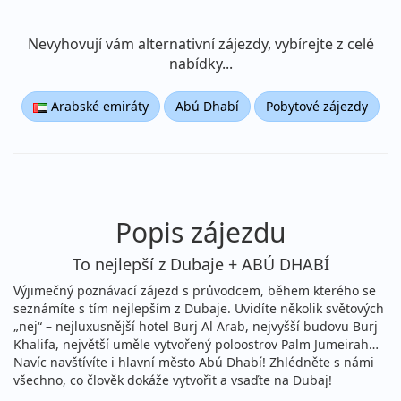
Nevyhovují vám alternativní zájezdy, vybírejte z celé
nabídky...
Arabské emiráty
Abú Dhabí
Pobytové zájezdy
Popis zájezdu
To nejlepší z Dubaje + ABÚ DHABÍ
Výjimečný poznávací zájezd s průvodcem, během kterého se
seznámíte s tím nejlepším z Dubaje. Uvidíte několik světových
„nej“ – nejluxusnější hotel Burj Al Arab, nejvyšší budovu Burj
Khalifa, největší uměle vytvořený poloostrov Palm Jumeirah…
Navíc navštívíte i hlavní město Abú Dhabí! Zhlédněte s námi
všechno, co člověk dokáže vytvořit a vsaďte na Dubaj!