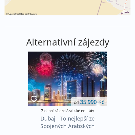
©
OpenStreetMap
contributors
Alternativní zájezdy
35 990 Kč
od
7
-denní zájezd Arabské emiráty
Dubaj - To nejlepší ze
Spojených Arabských
Emirátů ****