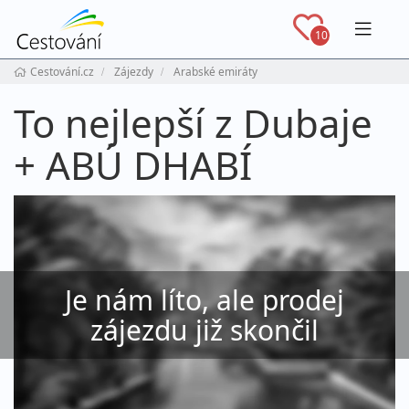
Navig
10
Cestování.cz
Zájezdy
Arabské emiráty
To nejlepší z Dubaje
+ ABÚ DHABÍ
Je nám líto, ale prodej
zájezdu již skončil