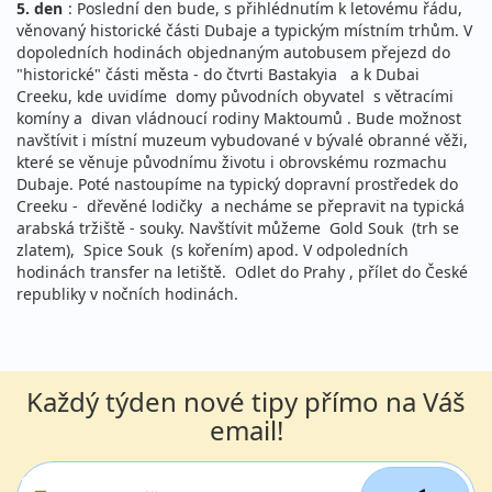
5. den
: Poslední den bude, s přihlédnutím k letovému řádu,
věnovaný historické části Dubaje a typickým místním trhům. V
dopoledních hodinách objednaným autobusem přejezd do
"historické" části města - do čtvrti Bastakyia a k Dubai
Creeku, kde uvidíme domy původních obyvatel s větracími
komíny a divan vládnoucí rodiny Maktoumů . Bude možnost
navštívit i místní muzeum vybudované v bývalé obranné věži,
které se věnuje původnímu životu i obrovskému rozmachu
Dubaje. Poté nastoupíme na typický dopravní prostředek do
Creeku - dřevěné lodičky a necháme se přepravit na typická
arabská tržiště - souky. Navštívit můžeme Gold Souk (trh se
zlatem), Spice Souk (s kořením) apod. V odpoledních
hodinách transfer na letiště. Odlet do Prahy , přílet do České
republiky v nočních hodinách.
Každý týden nové tipy přímo na Váš
email!