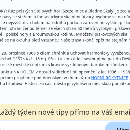
: Ráz polských Stolových hor (Szczeliniec a Bledne Skaly) je zcela 
lné pásy se stržemi a fantastickými skalními útvary. Vydáme se na 
je nejvyšším vrcholem národního parku a zároveň nejvyšším písk
em, ohraničenou téměř ze všech stran 60 metrů vysokými pískovco
é i polské hory a Broumovskou kotlinu. Množství pískovcových skal r
zóně se na okruhu platí vstupné.) Naše trasa skončí opět na stejné
a 28. prosince 1969 s cílem chránit a uchovat harmonicky vyváženou 
rchol DEŠTNÁ (1115 m). Přes Luisino údolí sestoupíme pak do Dešt
storické městské centrum s krásně vyzdobeným barokním zámkem.
bunkru NA HOLÉM v dosud viditelné linii opevnění z let 1936 – 193
ti potom projdeme pod Anenským vrchem až do
HORNÍ ROKYTNICE
ho hřbitova. Historická část města je vyhlášena městskou památko
aždý týden nové tipy přímo na Váš emai
Mám 