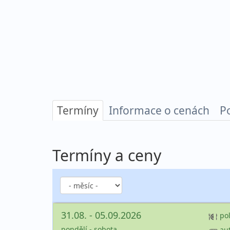
Termíny
Informace o cenách
P
Termíny a ceny
31.08. - 05.09.2026
po
pondělí - sobota
au