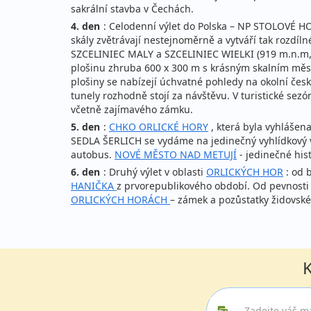
sakrální stavba v Čechách.
4. den
: Celodenní výlet do Polska – NP STOLOVÉ HORY
skály zvětrávají nestejnoměrně a vytváří tak rozdí
SZCELINIEC MALY a SZCELINIEC WIELKI (919 m.n.m, 
plošinu zhruba 600 x 300 m s krásným skalním měst
plošiny se nabízejí úchvatné pohledy na okolní česk
tunely rozhodně stojí za návštěvu. V turistické se
včetně zajímavého zámku.
5. den
:
CHKO ORLICKÉ HORY
, která byla vyhlášen
SEDLA ŠERLICH se vydáme na jedinečný vyhlídkový v
autobus.
NOVÉ MĚSTO NAD METUJÍ
- jedinečné hi
6. den
: Druhý výlet v oblasti
ORLICKÝCH HOR
: od 
HANIČKA
z prvorepublikového období. Od pevnos
ORLICKÝCH HORÁCH
– zámek a pozůstatky židovské
K