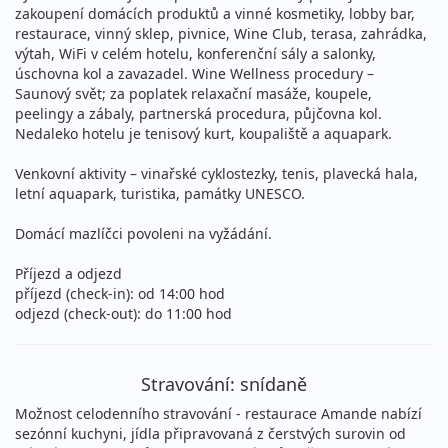
zakoupení domácích produktů a vinné kosmetiky, lobby bar,
07.09. - 09.09.2026
snídaně
restaurace, vinný sklep, pivnice, Wine Club, terasa, zahrádka,
pondělí - středa
vlastní
výtah, WiFi v celém hotelu, konferenční sály a salonky,
úschovna kol a zavazadel. Wine Wellness procedury –
4 790 Kč
Sleva 3%
4 950 Kč
Saunový svět; za poplatek relaxační masáže, koupele,
Podrobnosti
cena za 3 dny (2 noci)
peelingy a zábaly, partnerská procedura, půjčovna kol.
Nedaleko hotelu je tenisový kurt, koupaliště a aquapark.
11.09. - 13.09.2026
snídaně
pátek - neděle
vlastní
Venkovní aktivity – vinařské cyklostezky, tenis, plavecká hala,
letní aquapark, turistika, památky UNESCO.
4 790 Kč
Sleva 3%
4 950 Kč
Podrobnosti
cena za 3 dny (2 noci)
Domácí mazlíčci povoleni na vyžádání.
13.09. - 15.09.2026
snídaně
Příjezd a odjezd
neděle - úterý
vlastní
příjezd (check-in): od 14:00 hod
odjezd (check-out): do 11:00 hod
4 790 Kč
Sleva 3%
4 950 Kč
Podrobnosti
cena za 3 dny (2 noci)
14.09. - 16.09.2026
Stravování: snídaně
snídaně
pondělí - středa
vlastní
Možnost celodenního stravování - restaurace Amande nabízí
sezónní kuchyni, jídla připravovaná z čerstvých surovin od
4 790 Kč
Sleva 3%
4 950 Kč