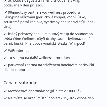
5chodové degustační menu snoubené s víny,
podávané v den příjezdu
23.08. - 25.08.2026
snídaně
90minutový partnerskou wellness proceduru
neděle - úterý
vlastní
Láskyplné laškování (perličková koupel, vodní lůžko,
soukromá parní kabinka, vyhřívaný peelingový stůl, láhev
4 790 Kč
Sleva 3%
4 950 Kč
Podrobnosti
vína)
cena za 3 dny (2 noci)
každý pobytový den 90minutový vstup do Saunového
24.08. - 26.08.2026
snídaně
světa Wine Wellness (čtyři druhy saun – bylinná, solná,
parní, finská, Kneippova vinařská stezka, Whirpool)
pondělí - středa
vlastní
WiFi internet
4 790 Kč
Sleva 3%
4 950 Kč
Podrobnosti
cena za 3 dny (2 noci)
10% slevu na další wellness procedury
28.08. - 30.08.2026
parkování zdarma na střeženém hotelovém parkovišti
snídaně
dle dostupnosti.
pátek - neděle
vlastní
4 790 Kč
Sleva 3%
4 950 Kč
Cena nezahrnuje
Podrobnosti
cena za 3 dny (2 noci)
Mezonetové apartmá/noc (příplatek: 1000 Kč)
30.08. - 01.09.2026
snídaně
Na místě se hradí místní poplatek 25,- Kč / osoba den.
neděle - úterý
vlastní