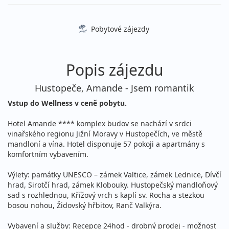
4 790 Kč
Sleva 3%
4 950 Kč
Podrobnosti
cena za 3 dny (2 noci)
Pobytové zájezdy
31.08. - 02.09.2026
snídaně
pondělí - středa
vlastní
4 790 Kč
Sleva 3%
Popis zájezdu
4 950 Kč
Podrobnosti
cena za 3 dny (2 noci)
Hustopeče, Amande - Jsem romantik
září 2026
Vstup do Wellness v ceně pobytu.
04.09. - 06.09.2026
snídaně
Hotel Amande **** komplex budov se nachází v srdci
vinařského regionu Jižní Moravy v Hustopečích, ve městě
pátek - neděle
vlastní
mandloní a vína. Hotel disponuje 57 pokoji a apartmány s
4 790 Kč
Sleva 3%
4 950 Kč
komfortním vybavením.
Podrobnosti
cena za 3 dny (2 noci)
Výlety: památky UNESCO – zámek Valtice, zámek Lednice, Dívčí
06.09. - 08.09.2026
snídaně
hrad, Sirotčí hrad, zámek Klobouky. Hustopečský mandloňový
neděle - úterý
sad s rozhlednou, Křížový vrch s kaplí sv. Rocha a stezkou
vlastní
bosou nohou, Židovský hřbitov, Ranč Valkýra.
4 790 Kč
Sleva 3%
4 950 Kč
Podrobnosti
cena za 3 dny (2 noci)
Vybavení a služby: Recepce 24hod - drobný prodej - možnost