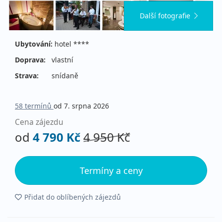
Další fotografie
Ubytování:
hotel ****
Doprava:
vlastní
Strava:
snídaně
58 termínů
od 7. srpna 2026
Cena zájezdu
od
4 790 Kč
4 950 Kč
Termíny a ceny
Přidat do oblíbených zájezdů