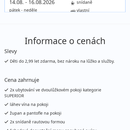
14.08. - 16.08.2026
snídaně
pátek - neděle
vlastní
4 790 Kč
Sleva 3%
4 950 Kč
Podrobnosti
cena za 3 dny (2 noci)
16.08. - 18.08.2026
snídaně
Informace o cenách
neděle - úterý
vlastní
Slevy
4 790 Kč
Sleva 3%
4 950 Kč
Podrobnosti
cena za 3 dny (2 noci)
Děti do 2,99 let zdarma, bez nároku na lůžko a služby.
17.08. - 19.08.2026
snídaně
Cena zahrnuje
pondělí - středa
vlastní
4 790 Kč
Sleva 3%
4 950 Kč
2x ubytování ve dvoulůžkovém pokoji kategorie
Podrobnosti
cena za 3 dny (2 noci)
SUPERIOR
láhev vína na pokoji
21.08. - 23.08.2026
snídaně
župan a pantofle na pokoji
pátek - neděle
vlastní
2x snídaně rautovou formou
4 790 Kč
Sleva 3%
4 950 Kč
Podrobnosti
cena za 3 dny (2 noci)