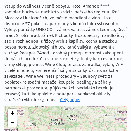
Vstup do Wellness v ceně pobytu. Hotel Amande ****
komplex budov se nachází v srdci vinařského regionu Jižní
Moravy v Hustopečích, ve městě mandloní a vína. Hotel
disponuje 57 pokoji a apartmány s komfortním vybavením.
Výlety: památky UNESCO – zámek Valtice, zámek Lednice, Dívčí
hrad, Sirotčí hrad, zámek Klobouky. Hustopečský mandloňový
sad s rozhlednou, Křížový vrch s kaplí sv. Rocha a stezkou
bosou nohou, Židovský hřbitov, Ranč Valkýra. Vybavení a
služby: Recepce 24hod - drobný prodej - možnost zakoupení
domácích produktů a vinné kosmetiky, lobby bar, restaurace,
vinný sklep, pivnice, Wine Club, terasa, zahrádka, výtah, WiFi
v celém hotelu, konferenční sály a salonky, úschovna kol a
zavazadel. Wine Wellness procedury – Saunový svět; za
poplatek relaxační masáže, koupele, peelingy a zábaly,
partnerská procedura, půjčovna kol. Nedaleko hotelu je
tenisový kurt, koupaliště a aquapark. Venkovní aktivity –
vinařské cyklostezky, tenis...
Celý popis
+
−