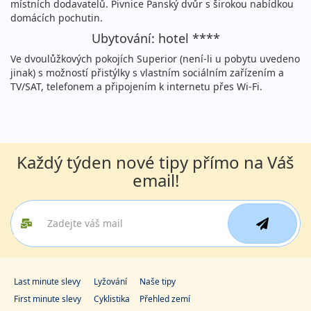
místních dodavatelů. Pivnice Panský dvůr s širokou nabídkou
Podrobnosti
cena za 3 dny (2 noci)
domácích pochutin.
18.09. - 20.09.2026
Ubytování: hotel ****
snídaně
pátek - neděle
vlastní
Ve dvoulůžkových pokojích Superior (není-li u pobytu uvedeno
jinak) s možností přistýlky s vlastním sociálním zařízením a
4 790 Kč
Sleva 3%
4 950 Kč
TV/SAT, telefonem a připojením k internetu přes Wi-Fi.
Podrobnosti
cena za 3 dny (2 noci)
20.09. - 22.09.2026
snídaně
neděle - úterý
vlastní
Každý týden nové tipy přímo na Váš
4 790 Kč
Sleva 3%
4 950 Kč
Podrobnosti
cena za 3 dny (2 noci)
email!
21.09. - 23.09.2026
snídaně
pondělí - středa
vlastní
4 790 Kč
Sleva 3%
4 950 Kč
Podrobnosti
cena za 3 dny (2 noci)
Last minute slevy
25.09. - 27.09.2026
Lyžování
Naše tipy
snídaně
First minute slevy
Cyklistika
Přehled zemí
pátek - neděle
vlastní