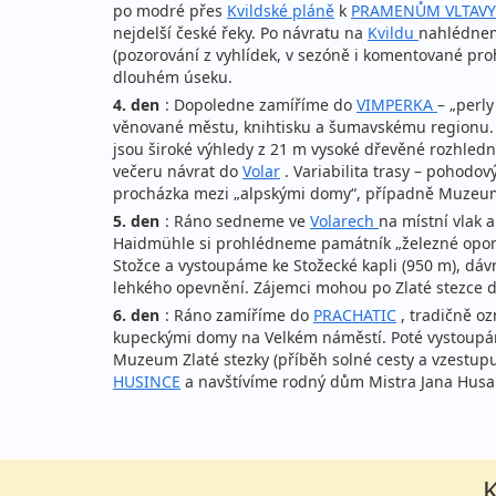
po modré přes
Kvildské pláně
k
PRAMENŮM VLTAVY
nejdelší české řeky. Po návratu na
Kvildu
nahlédnem
(pozorování z vyhlídek, v sezóně i komentované pro
dlouhém úseku.
4. den
: Dopoledne zamíříme do
VIMPERKA
– „perl
věnované městu, knihtisku a šumavskému regionu
jsou široké výhledy z 21 m vysoké dřevěné rozhle
večeru návrat do
Volar
. Variabilita trasy – pohodov
procházka mezi „alpskými domy“, případně Muze
5. den
: Ráno sedneme ve
Volarech
na místní vlak 
Haidmühle si prohlédneme památník „železné opony“ 
Stožce a vystoupáme ke Stožecké kapli (950 m),
lehkého opevnění. Zájemci mohou po Zlaté stezce do
6. den
: Ráno zamíříme do
PRACHATIC
, tradičně o
kupeckými domy na Velkém náměstí. Poté vystoupám
Muzeum Zlaté stezky (příběh solné cesty a vzestu
HUSINCE
a navštívíme rodný dům Mistra Jana Husa 
K