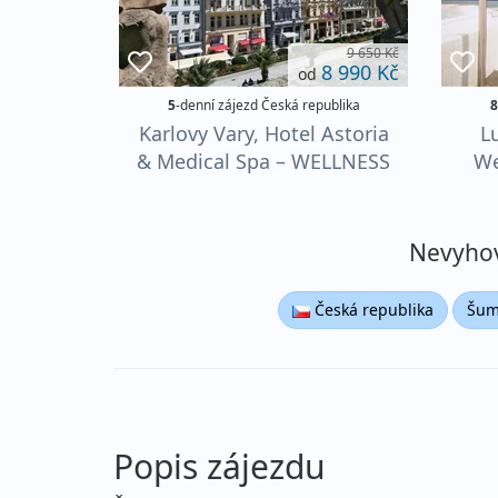
9 650 Kč
8 990 Kč
od
5
-denní zájezd Česká republika
8
Karlovy Vary, Hotel Astoria
L
& Medical Spa – WELLNESS
We
– Relax
Nevyhovu
Česká republika
Šum
Popis zájezdu