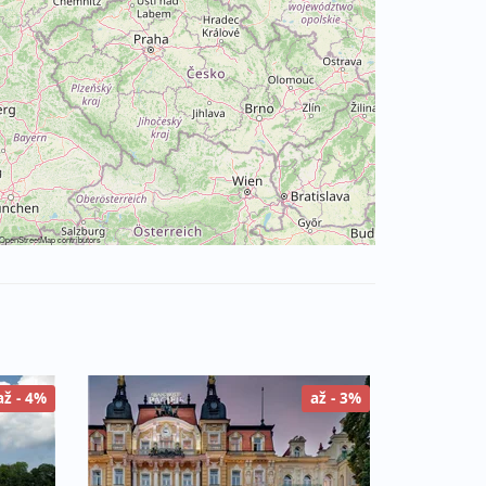
OpenStreetMap
contributors
až - 4%
až - 3%