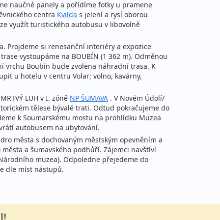
eme naučné panely a pořídíme fotky u pramene
těvnického centra
Kvilda
s jelení a rysí oborou
 lze využít turistického autobusu v libovolně
 Projdeme si renesanční interiéry a expozice
é trase vystoupáme na BOUBÍN (1 362 m). Odměnou
í vrchu Boubín bude zvolena náhradní trasa. K
pit u hotelu v centru Volar; volno, kavárny,
ě MRTVÝ LUH v I. zóně
NP ŠUMAVA
. V Novém Údolí/
torickém tělese bývalé trati. Odtud pokračujeme do
jedeme k Soumarskému mostu na prohlídku Muzea
 vrátí autobusem na ubytování.
 jádro města s dochovaným městským opevněním a
 města a šumavského podhůří. Zájemci navštíví
ce Národního muzea). Odpoledne přejedeme do
e dle míst nástupů.
l!