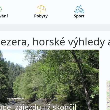
vání
Pobyty
Sport
jezera, horské výhledy
odej zájezdu již skončil