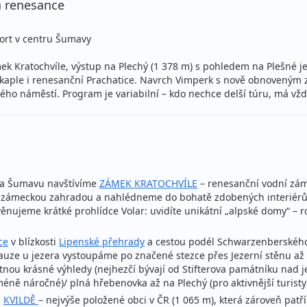
a renesance
fort v centru Šumavy
ek Kratochvíle, výstup na Plechý (1 378 m) s pohledem na Plešné je
kaple i renesanční Prachatice. Navrch Vimperk s nově obnoveným z
ho náměstí. Program je variabilní – kdo nechce delší túru, má vžd
 na Šumavu navštívíme
ZÁMEK KRATOCHVÍLE
– renesanční vodní záme
se zámeckou zahradou a nahlédneme do bohatě zdobených interiér
nujeme krátké prohlídce Volar: uvidíte unikátní „alpské domy“ – 
ce
v blízkosti
Lipenské přehrady
a cestou podél Schwarzenberskéh
uze u jezera vystoupáme po značené stezce přes Jezerní stěnu až n
tnou krásné výhledy (nejhezčí bývají od Stifterova památníku nad 
(méně náročné)/ plná hřebenovka až na Plechý (pro aktivnější turisty
a
KVILDĚ
– nejvýše položené obci v ČR (1 065 m), která zároveň pat