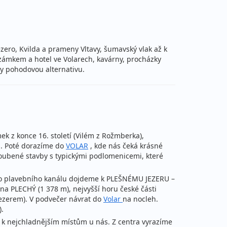
zero, Kvilda a prameny Vltavy, šumavský vlak až k
ámkem a hotel ve Volarech, kavárny, procházky
y pohodovou alternativu.
k z konce 16. století (Vilém z Rožmberka),
ů. Poté dorazíme do
VOLAR
, kde nás čeká krásné
roubené stavby s typickými podlomenicemi, které
o plavebního kanálu dojdeme k PLEŠNÉMU JEZERU –
a PLECHÝ (1 378 m), nejvyšší horu české části
jezerem). V podvečer návrat do
Volar
na nocleh.
).
ří k nejchladnějším místům u nás. Z centra vyrazíme