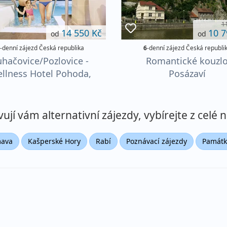
1
14 550 Kč
10 7
od
od
-denní zájezd Česká republika
6
-denní zájezd Česká republi
uhačovice/Pozlovice -
Romantické kouzl
llness Hotel Pohoda,
Posázaví
Rekreační pobyt
jí vám alternativní zájezdy, vybírejte z celé n
ava
Kašperské Hory
Rabí
Poznávací zájezdy
Památk