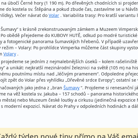
na úbočí Černé hory (1 190 m). Po dřevěných chodnících si projd
e do kostela sv. Štěpána a pokud zbude čas, zastavíme se u Návš
hlídky). Večer návrat do
Volar
. Variabilita trasy: Pro kratší variantu
y Šumavy“ s krásně zrekonstruovaným zámkem a Muzeem Vimperska.
. Po obědě přejedeme do KUBOVY HUTĚ, odkud po modré turistick
dny a fotogenické panorama šumavských hřebenů. V případě uzavřen
ý režim – Volary: Po prohlídce Vimperka můžeme část skupiny vystou
um
Volary
.
a projedeme se jedním z nejmalebnějších úseků – kolem rašeliništ
a unikát: nejkratší mezinárodní železnici na světě (105 m) na his
 dávnému poutnímu místu nad „léčivým pramenem“. Odpoledne pře
jít zpět do Volar přes vyhlídku „Dřevěné srdce Evropy“; ostatní se
značovaných jako jedna z „bran
Šumavy
“. Projdeme si renesanční
e na věž kostela sv. Jakuba – 157 schodů – panorama historického
pu města) nebo Muzeum české loutky a cirkusu (jedinečná expozi
s moderní expozicí. Návrat do Prahy v odpoledních hodinách a dál
aždý týden nové tipy přímo na Váš emai