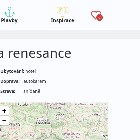
6
Plavby
Inspirace
 a renesance
Ubytování:
hotel
Doprava:
autokarem
Strava:
snídaně
+
−