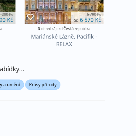
1 200 Kč
6 790 Kč
90 Kč
6 570 Kč
od
ka
3
-denní zájezd Česká republika
o
Mariánské Lázně, Pacifik -
RELAX
abídky...
y a umění
Krásy přírody