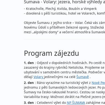
Šumava - Volary: jezera, horské výhledy 
- Kratochvíle, Plechý, Kvilda, Boubín a Vimperk
- dovolená s pěší turistikou, hotel ve Volarech, kom
Objevte Šumavu z jejího srdce – Volar. Čeká vás zám
Novému Údolí s příběhem železné opony, Stožecká 
mezi „alpskými domy“ a večerní atmosféra šumavské
Program zájezdu
1. den
: Odjezd v dopoledních hodinách. Po cestě
zasazený do krajiny rybníků Netolicka. Projdeme 
ubytování v samotném centru městečka. Podvečer vě
dělají
Volary
jedinečnými na celé
Šumavě
.
2. den
: Ráno vyrazíme na turistický výlet z
Nové Pe
jednomu z pěti šumavských ledovcových jezer. Po pa
Šumavy na česko-rakouské hranici. Cestou se nasky
Variabilita trasy: Možnost zkrátit na Plešné jezero 
3. den
: Celodenní výlet do
NP ŠUMAVA
zahájíme n