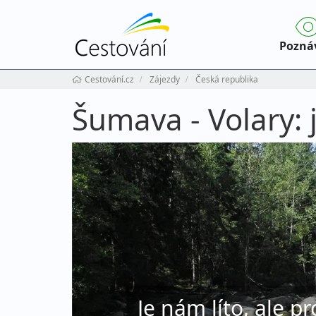
Pozná
Cestování.cz
Zájezdy
Česká republika
Šumava - Volary: 
Je nám líto, ale pr