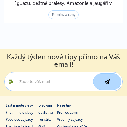
Iguazu, deštné pralesy, Amazonie a jaugáři v
Pantanalu
Termíny a ceny
Každý týden nové tipy přímo na Váš
email!
Last minute slevy
Lyžování
Naše tipy
First minute slevy
Cyklistika
Přehled zemí
Pobytové zájezdy
Turistika
Všechny zájezdy
Poznávací zájezdy
Golf
Cestovní kanceláře