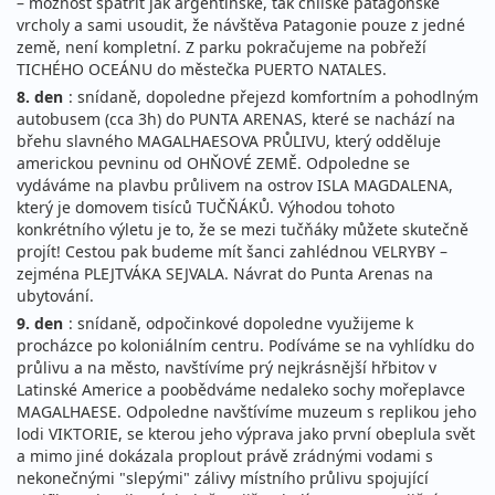
– možnost spatřit jak argentinské, tak chilské patagonské
vrcholy a sami usoudit, že návštěva Patagonie pouze z jedné
země, není kompletní. Z parku pokračujeme na pobřeží
TICHÉHO OCEÁNU do městečka PUERTO NATALES.
8. den
: snídaně, dopoledne přejezd komfortním a pohodlným
autobusem (cca 3h) do PUNTA ARENAS, které se nachází na
břehu slavného MAGALHAESOVA PRŮLIVU, který odděluje
americkou pevninu od OHŇOVÉ ZEMĚ. Odpoledne se
vydáváme na plavbu průlivem na ostrov ISLA MAGDALENA,
který je domovem tisíců TUČŇÁKŮ. Výhodou tohoto
konkrétního výletu je to, že se mezi tučňáky můžete skutečně
projít! Cestou pak budeme mít šanci zahlédnou VELRYBY –
zejména PLEJTVÁKA SEJVALA. Návrat do Punta Arenas na
ubytování.
9. den
: snídaně, odpočinkové dopoledne využijeme k
procházce po koloniálním centru. Podíváme se na vyhlídku do
průlivu a na město, navštívíme prý nejkrásnější hřbitov v
Latinské Americe a poobědváme nedaleko sochy mořeplavce
MAGALHAESE. Odpoledne navštívíme muzeum s replikou jeho
lodi VIKTORIE, se kterou jeho výprava jako první obeplula svět
a mimo jiné dokázala proplout právě zrádnými vodami s
nekonečnými "slepými" zálivy místního průlivu spojující