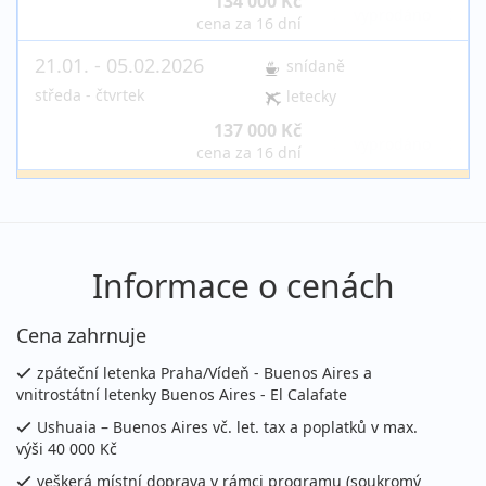
134 000 Kč
vyprodáno
cena za 16 dní
21.01. - 05.02.2026
snídaně
středa - čtvrtek
letecky
137 000 Kč
vyprodáno
cena za 16 dní
únor 2026
04.02. - 19.02.2026
snídaně
Informace o cenách
středa - čtvrtek
letecky
137 000 Kč
vyprodáno
Cena zahrnuje
cena za 16 dní
zpáteční letenka Praha/Vídeň - Buenos Aires a
březen 2026
vnitrostátní letenky Buenos Aires - El Calafate
Ushuaia – Buenos Aires vč. let. tax a poplatků v max.
05.03. - 20.03.2026
snídaně
výši 40 000 Kč
čtvrtek - pátek
letecky (Praha)
veškerá místní doprava v rámci programu (soukromý