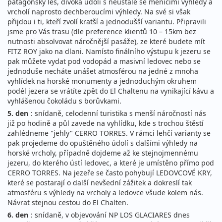
patagonský les, divoká údolí s neustále se měnícími výhledy a
vrcholí naprosto dechberoucími výhledy. Na své si však
přijdou i ti, kteří zvolí kratší a jednodušší variantu. Připravili
jsme pro Vás trasu (dle preference klientů 10 – 15km bez
nutnosti absolvovat náročnější pasáže), ze které budete mít
FITZ ROY jako na dlani. Namísto finálního výstupu k jezeru se
pak můžete vydat pod vodopád a masivní ledovec nebo se
jednoduše necháte unášet atmosférou na jedné z mnoha
vyhlídek na horské monumenty a jednoduchým okruhem
podél jezera se vrátíte zpět do El Chaltenu na vynikající kávu a
vyhlášenou čokoládu s borůvkami.
5. den
: snídaně, celodenní turistika s menší náročností nás
již po hodině a půl zavede na vyhlídku, kde s trochou štěstí
zahlédneme "jehly" CERRO TORRES. V rámci lehčí varianty se
pak projedeme do opuštěného údolí s dalšími výhledy na
horské vrcholy, případně dojdeme až ke stejnojmennému
jezeru, do kterého ústí ledovec, a které je umístěno přímo pod
CERRO TORRES. Na jezeře se často pohybují LEDOVCOVÉ KRY,
které se postarají o další nevšední zážitek a dokreslí tak
atmosféru s výhledy na vrcholy a ledovce všude kolem nás.
Návrat stejnou cestou do El Chalten.
6. den
: snídaně, v objevování NP LOS GLACIARES dnes