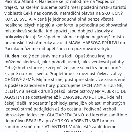
Pacifik a Atlantik. Následně se již nalodíme na "expediční"
trajekt, na kterém budeme patřit mezi poslední hrstku turistů
v oblasti! Čeká nás opravdu netradiční plavba na SKUTEČNÝ
KONEC SVĚTA. V ceně je jednoduchá plná penze včetně
nealkoholických nápojů a komfortní a pohodlná polohovatelná
místenková sedadla. K dispozici jsou dobíjecí zásuvky a
přikrývky (deka). Se západem slunce míjíme nejjižnější místo
pevninské části Ameriky a v ústí MAGALHAESOVA PRŮLIVU do
Pacifiku můžeme mít opět šanci na pozorování velryb.
10. den
: celý den strávíme na lodi. Opuštěnou krajinu
můžeme sledovat, jak z pohodlí uvnitř, tak s venkovní paluby.
Od východu slunce je zřejmé, že jsme se octli v nehostinné
krajině na konci světa. Proplétáme se mezi ostrůvky a zálivy
OHŇOVÉ ZEMĚ. Míjíme strmé, postupně stále více zasněžené
a posléze zaledněné hory, pozorujeme LACHTANY a TULENĚ,
DELFÍNY a několik druhů ptáků. Skrze ostrovy NP ALBERTO DE
AGOSTINI se dostáváme až k DARWINOVU POHOŘÍ, kde nás
čekají další impozantní pohledy. Jsme již v oblasti mohutných
ledovců strmě padajících až do oceánu. Podívaná vrcholí
obrovským ledovcem GLACIAR ITALIANO, od kterého zamíříme
do průlivu BEAGLE a po CHILSKO-ARGENTINSKÉ hranici
zamíříme směrem k ATLANTIKU. V dáli ještě zahlédneme