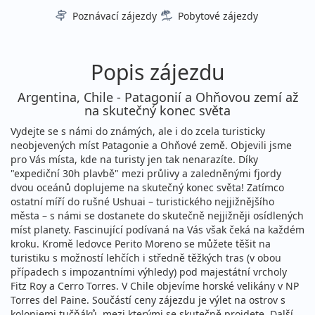
Poznávací zájezdy
Pobytové zájezdy
Popis zájezdu
Argentina, Chile - Patagonií a Ohňovou zemí až
na skutečný konec světa
Vydejte se s námi do známých, ale i do zcela turisticky
neobjevených míst Patagonie a Ohňové země. Objevili jsme
pro Vás místa, kde na turisty jen tak nenarazíte. Díky
"expediční 30h plavbě" mezi průlivy a zaledněnými fjordy
dvou oceánů doplujeme na skutečný konec světa! Zatímco
ostatní míří do rušné Ushuai – turistického nejjižnějšího
města – s námi se dostanete do skutečně nejjižněji osídlených
míst planety. Fascinující podívaná na Vás však čeká na každém
kroku. Kromě ledovce Perito Moreno se můžete těšit na
turistiku s možností lehčích i středně těžkých tras (v obou
případech s impozantními výhledy) pod majestátní vrcholy
Fitz Roy a Cerro Torres. V Chile objevíme horské velikány v NP
Torres del Paine. Součástí ceny zájezdu je výlet na ostrov s
koloniemi tučňáků, mezi kterými se skutečně projdete. Další