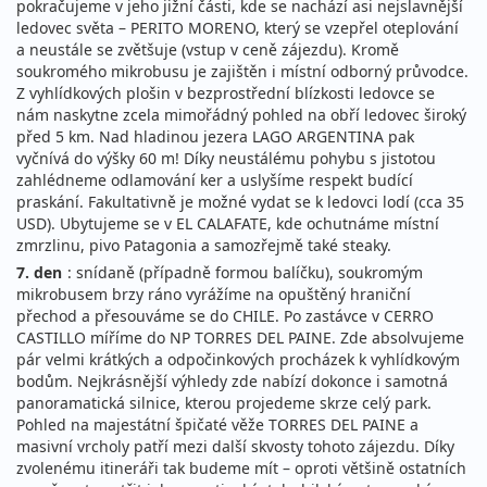
pokračujeme v jeho jižní části, kde se nachází asi nejslavnější
ledovec světa – PERITO MORENO, který se vzepřel oteplování
a neustále se zvětšuje (vstup v ceně zájezdu). Kromě
soukromého mikrobusu je zajištěn i místní odborný průvodce.
Z vyhlídkových plošin v bezprostřední blízkosti ledovce se
nám naskytne zcela mimořádný pohled na obří ledovec široký
před 5 km. Nad hladinou jezera LAGO ARGENTINA pak
vyčnívá do výšky 60 m! Díky neustálému pohybu s jistotou
zahlédneme odlamování ker a uslyšíme respekt budící
praskání. Fakultativně je možné vydat se k ledovci lodí (cca 35
USD). Ubytujeme se v EL CALAFATE, kde ochutnáme místní
zmrzlinu, pivo Patagonia a samozřejmě také steaky.
7. den
: snídaně (případně formou balíčku), soukromým
mikrobusem brzy ráno vyrážíme na opuštěný hraniční
přechod a přesouváme se do CHILE. Po zastávce v CERRO
CASTILLO míříme do NP TORRES DEL PAINE. Zde absolvujeme
pár velmi krátkých a odpočinkových procházek k vyhlídkovým
bodům. Nejkrásnější výhledy zde nabízí dokonce i samotná
panoramatická silnice, kterou projedeme skrze celý park.
Pohled na majestátní špičaté věže TORRES DEL PAINE a
masivní vrcholy patří mezi další skvosty tohoto zájezdu. Díky
zvolenému itineráři tak budeme mít – oproti většině ostatních