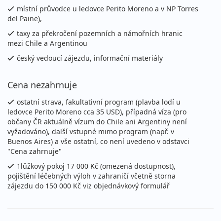
místní průvodce u ledovce Perito Moreno a v NP Torres
152 000 Kč
del Paine),
Podrobnosti
cena za 16 dní
taxy za překročení pozemních a námořních hranic
mezi Chile a Argentinou
český vedoucí zájezdu, informační materiály
Cena nezahrnuje
ostatní strava, fakultativní program (plavba lodí u
ledovce Perito Moreno cca 35 USD), případná víza (pro
občany ČR aktuálně vízum do Chile ani Argentiny není
vyžadováno), další vstupné mimo program (např. v
Buenos Aires) a vše ostatní, co není uvedeno v odstavci
"Cena zahrnuje"
1lůžkový pokoj 17 000 Kč (omezená dostupnost),
pojištění léčebných výloh v zahraničí včetně storna
zájezdu do 150 000 Kč viz objednávkový formulář