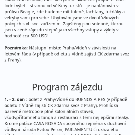
lodní výlet – stranou od většiny turistů – je naplánován v
průlivu Beagle, kde budeme mít tuleně, lachtany, tučňáky a
velryby sami pro sebe. Ubytováni jsme ve dvoulůžkových
pokojích s vl. soc. zařízením. Zajištěny jsou snídaně, kterou
jsou v ceně zájezdu stejně jako všechny vstupy a výlety v
hodnotě cca 500 USD!
Poznámka:
Nástupní místo: Praha/Vídeň v závislosti na
letovém řádu (v případě odletu z Vídně zajistí CK zdarma svoz
z Prahy).
Program zájezdu
1. - 2. den
: odlet z Prahy/Vídně do BUENOS AIRES (v případě
odletu z Vídně zajistí CK zdarma svoz z Prahy). Prohlídka
barevné metropole plné koloniálních staveb,
všudypřítomného tanga a restaurací s těmi nejlepšími steaky.
Kromě paláce CASA ROSADA spojeného zejména s duchovní
vůdkyní národa Evitou Peron, PARLAMENTU či okázalého