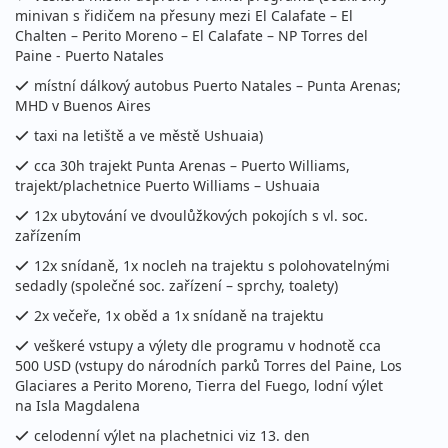
137 000 Kč
minivan s řidičem na přesuny mezi El Calafate – El
vyprodáno
cena za 16 dní (15 nocí)
Chalten – Perito Moreno – El Calafate – NP Torres del
Paine - Puerto Natales
leden 2027
místní dálkový autobus Puerto Natales – Punta Arenas;
MHD v Buenos Aires
13.01. - 28.01.2027
snídaně
taxi na letiště a ve městě Ushuaia)
středa - čtvrtek
letecky
cca 30h trajekt Punta Arenas – Puerto Williams,
trajekt/plachetnice Puerto Williams – Ushuaia
149 000 Kč
Podrobnosti
cena za 16 dní
12x ubytování ve dvoulůžkových pokojích s vl. soc.
zařízením
27.01. - 11.02.2027
snídaně
12x snídaně, 1x nocleh na trajektu s polohovatelnými
středa - čtvrtek
letecky
sedadly (společné soc. zařízení – sprchy, toalety)
149 000 Kč
2x večeře, 1x oběd a 1x snídaně na trajektu
vyprodáno
cena za 16 dní
veškeré vstupy a výlety dle programu v hodnotě cca
500 USD (vstupy do národních parků Torres del Paine, Los
únor 2027
Glaciares a Perito Moreno, Tierra del Fuego, lodní výlet
na Isla Magdalena
17.02. - 04.03.2027
snídaně
celodenní výlet na plachetnici viz 13. den
středa - čtvrtek
letecky