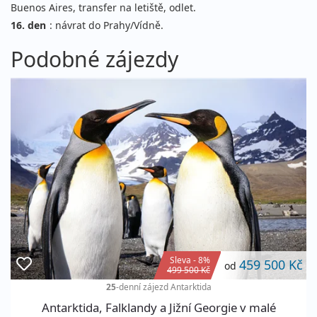
Buenos Aires, transfer na letiště, odlet.
16. den
: návrat do Prahy/Vídně.
Podobné zájezdy
Sleva - 8%
459 500 Kč
od
499 500 Kč
25
-denní zájezd
Antarktida
Antarktida, Falklandy a Jižní Georgie v malé