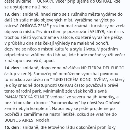
cestě uvidíme i TUČŃÁKY. Večer připlujeme do USHUAI, kde
se ubytujeme na 2 noci.
13. den
: snídaně, hned ráno se z rušného města vydáme do
dalších stále málo objevených míst. Vyrážíme na výlet po
ostrově OHŇOVÁ ZEMĚ prozkoumat známá i turisticky ne zcela
objevená místa. Prvním cílem je pozorování VELRYB, které si s
trochou štěstí vychutnáme v zátoce, do které vyrazíme pěšky.
V průběhu dne nás čekají výhledy na malebné pohoří,
dozvíme se něco o místní kultuře a stylu života. V pozdním
odpoledni se vrátíme do Ushuai, kde bude možné využít večer
k nákupu suvenýrů, apod.
14. den
: snídaně, dopoledne návštěva NP TIERRA DEL FUEGO
(vstup v ceně). Samozřejmě nemůžeme vynechat povinnou
turistickou zastávku na "TURISTICKÉM KONCI SVĚTA", za který
je díky snadné dostupnosti USHUAI často považován právě
tento národní park. Minimálně zde však končí slavná
PANAMERICKÁ SILNICE vedoucí ze severu na jih Ameriky, a
bez fotografie u konce "Panamerikany" by návštěva Ohňové
země nebyla kompletní. Naposledy se ještě projdeme po
pobřeží a zamíříme na místní letiště, odkud se vrátíme do
BUENOS AIRES. Nocleh.
15. den
: snídaně, dle letového řádu dokončení prohlídky