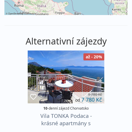
©
OpenStreetMap
contributors
Alternativní zájezdy
až - 20%
9 780 Kč
7 780 Kč
od
10
-denní zájezd Chorvatsko
Vila TONKA Podaca -
krásné apartmány s
dopravou AUTOBUSEM