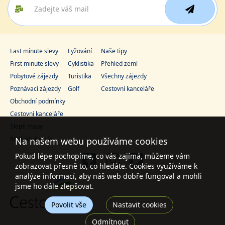
Last minute slevy
Lyžování
Naše tipy
First minute slevy
Cyklistika
Přehled zemí
Pobytové zájezdy
Turistika
Všechny zájezdy
Poznávací zájezdy
Golf
Cestovní kanceláře
Obchodní podmínky
Cestovní kanceláře
Slepé mapy
Kontaktujte nás
Na našem webu používáme cookies
Pokud lépe pochopíme, co vás zajímá, můžeme vám
zobrazovat přesně to, co hledáte. Cookies využíváme k
analýze informací, aby náš web dobře fungoval a mohli
jsme ho dále zlepšovat.
Povolit vše
Nastavit cookies
Odmítnout