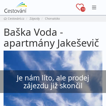
Navig
10
Cestování.cz
Zájezdy
Chorvatsko
Baška Voda -
apartmány Jakeševič
Je nám líto, ale prodej
zájezdu již skončil