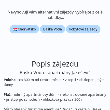
Nevyhovují vám alternativní zájezdy, vybírejte z celé
nabídky...
Chorvatsko
Baška Voda
Pobytové zájezdy
Popis zájezdu
Baška Voda - apartmány Jakeševič
Poloha:
cca 300 m od centra města • v kopci • obklopen jinými
domy
Pláž:
rodinný apartmánový dům • zrekonstruované apartmány
• přístup po schodech • oblázková pláž cca 300 m
Místo hlášení: turistická agentura "Duga" Tri ceste 6, Baška