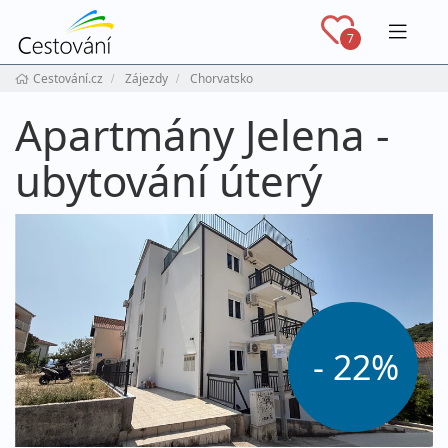
Navig
7
Cestování.cz
Zájezdy
Chorvatsko
Apartmány Jelena -
ubytování úterý
- 22%