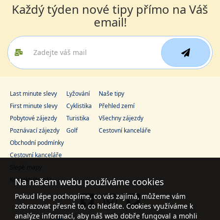
Každý týden nové tipy přímo na Váš
email!
Last minute slevy
Lyžování
Naše tipy
First minute slevy
Cyklistika
Přehled zemí
Pobytové zájezdy
Turistika
Všechny zájezdy
Poznávací zájezdy
Golf
Cestovní kanceláře
Obchodní podmínky
Cestovní kanceláře
Slepé mapy
Kontaktujte nás
Na našem webu používáme cookies
Pokud lépe pochopíme, co vás zajímá, můžeme vám
zobrazovat přesně to, co hledáte. Cookies využíváme k
analýze informací, aby náš web dobře fungoval a mohli