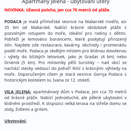
Apartmány Jelena - ubytování úterý
NOVINKA: úžasná poloha, jen cca 70 metrů od pláže.
PODACA
je malá přímořská vesnice na Makarské riviéře, asi
35 km od Makarské. Nabízí krásné oblázkové pláže s
pozvolným vstupem do moře, ideální pro rodiny s dětmi.
Pobřeží je lemováno borovicemi, které poskytují přirozený
stín. Najdete zde restaurace, kavárny, obchody i promenádu
podél moře. Podaca je skvělým místem pro klidnou dovolenou
i výlety do blízkých letovisek, jako je Gradac (4 km) nebo
Drvenik (5 km). Pro milovníky pěší turistiky – nad obcí se
nachází stezky vedoucí do pohoří Rilić s krásnými výhledy na
moře. Doporučeným cílem je stará vesnice Gornja Podaca s
historickým kostelem sv. Ivana ze 12. století.
VILA JELENA:
apartmánový dům v Podace, jen cca 70 metrů
od krásné pláže. Nabízí jednoduché, ale pěkné ubytování v
klidném prostředí. K dispozici velká terasa na střeše domu se
stoly, židlemi a grilem.
Ubytování: