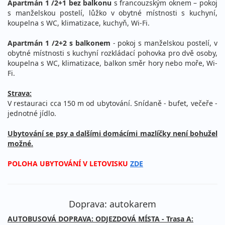
Apartmán 1 /2+1 bez balkonu
s francouzským oknem – pokoj
s manželskou postelí, lůžko v obytné místnosti s kuchyní,
koupelna s WC, klimatizace, kuchyň, Wi-Fi.
Apartmán 1 /2+2 s balkonem
- pokoj s manželskou postelí, v
obytné místnosti s kuchyní rozkládací pohovka pro dvě osoby,
koupelna s WC, klimatizace, balkon směr hory nebo moře, Wi-
Fi.
Strava:
V restauraci cca 150 m od ubytování. Snídaně - bufet, večeře -
jednotné jídlo.
Ubytování se psy a dalšími domácími mazlíčky není bohužel
možné.
POLOHA UBYTOVÁNÍ V LETOVISKU
ZDE
Doprava: autokarem
AUTOBUSOVÁ DOPRAVA: ODJEZDOVÁ MÍSTA - Trasa A: