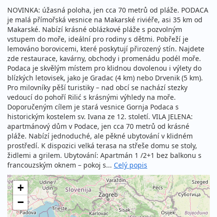
NOVINKA: úžasná poloha, jen cca 70 metrů od pláže. PODACA
je malá přímořská vesnice na Makarské riviéře, asi 35 km od
Makarské. Nabízí krásné oblázkové pláže s pozvolným
vstupem do moře, ideální pro rodiny s dětmi. Pobřeží je
lemováno borovicemi, které poskytují přirozený stín. Najdete
zde restaurace, kavárny, obchody i promenádu podél moře.
Podaca je skvělým místem pro klidnou dovolenou i výlety do
blízkých letovisek, jako je Gradac (4 km) nebo Drvenik (5 km).
Pro milovníky pěší turistiky – nad obcí se nachází stezky
vedoucí do pohoří Rilić s krásnými výhledy na moře.
Doporučeným cílem je stará vesnice Gornja Podaca s
historickým kostelem sv. Ivana ze 12. století. VILA JELENA:
apartmánový dům v Podace, jen cca 70 metrů od krásné
pláže. Nabízí jednoduché, ale pěkné ubytování v klidném
prostředí. K dispozici velká terasa na střeše domu se stoly,
židlemi a grilem. Ubytování: Apartmán 1 /2+1 bez balkonu s
francouzským oknem – pokoj s...
Celý popis
+
−