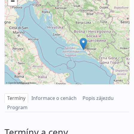
−
©
OpenStreetMap
contributors
Termíny
Informace o cenách
Popis zájezdu
Program
Termíny a ceny