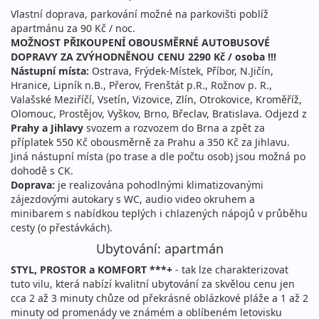
Vlastní doprava, parkování možné na parkovišti poblíž
apartmánu za 90 Kč / noc.
MOŽNOST PŘIKOUPENÍ OBOUSMĚRNÉ AUTOBUSOVÉ
DOPRAVY ZA ZVÝHODNĚNOU CENU 2290 Kč / osoba !!!
Nástupní místa:
Ostrava, Frýdek-Místek, Příbor, N.Jičín,
Hranice, Lipník n.B., Přerov, Frenštát p.R., Rožnov p. R.,
Valašské Meziříčí, Vsetín, Vizovice, Zlín, Otrokovice, Kroměříž,
Olomouc, Prostějov, Vyškov, Brno, Břeclav, Bratislava. Odjezd z
Prahy a Jihlavy
svozem a rozvozem do Brna a zpět za
příplatek 550 Kč obousměrně za Prahu a 350 Kč za Jihlavu.
Jiná nástupní místa (po trase a dle počtu osob) jsou možná po
dohodě s CK.
Doprava:
je realizována pohodlnými klimatizovanými
zájezdovými autokary s WC, audio video okruhem a
minibarem s nabídkou teplých i chlazených nápojů v průběhu
cesty (o přestávkách).
Ubytování: apartmán
STYL, PROSTOR a KOMFORT ***+
- tak lze charakterizovat
tuto vilu, která nabízí kvalitní ubytování za skvělou cenu jen
cca 2 až 3 minuty chůze od překrásné oblázkové pláže a 1 až 2
minuty od promenády ve známém a oblíbeném letovisku