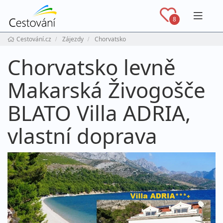
Navig
8
Cestování.cz
Zájezdy
Chorvatsko
Chorvatsko levně
Makarská Živogošče
BLATO Villa ADRIA,
vlastní doprava