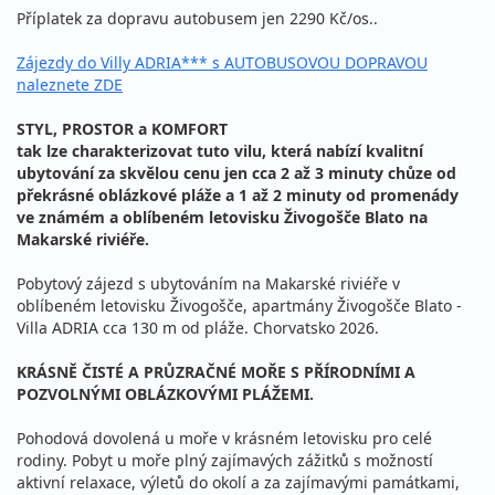
Příplatek za dopravu autobusem jen 2290 Kč/os..
Zájezdy do Villy ADRIA*** s AUTOBUSOVOU DOPRAVOU
naleznete ZDE
STYL, PROSTOR a KOMFORT
tak lze charakterizovat tuto vilu, která nabízí kvalitní
ubytování za skvělou cenu jen cca 2 až 3 minuty chůze od
překrásné oblázkové pláže a 1 až 2 minuty od promenády
ve známém a oblíbeném letovisku Živogošče Blato na
Makarské riviéře.
Pobytový zájezd s ubytováním na Makarské riviéře v
oblíbeném letovisku Živogošče, apartmány Živogošče Blato -
Villa ADRIA cca 130 m od pláže. Chorvatsko 2026.
KRÁSNĚ ČISTÉ A PRŮZRAČNÉ MOŘE S PŘÍRODNÍMI A
POZVOLNÝMI OBLÁZKOVÝMI PLÁŽEMI.
Pohodová dovolená u moře v krásném letovisku pro celé
rodiny. Pobyt u moře plný zajímavých zážitků s možností
aktivní relaxace, výletů do okolí a za zajímavými památkami,