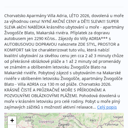
Chorvatsko Aparmány Villa Adria, LÉTO 2026, dovolená u moře
za výhodnou cenu! NYNÍ AKČNÍ CENY a DĚTI SLEVA!!! SUPER
SLEVA akční NABÍDKA krásného ubytování u moře - apartmány
Živogošče Blato, Makarská riviéra. Příplatek za dopravu
autobusem jen 2290 Kč/os.. Zájezdy do Villy ADRIA*** s
AUTOBUSOVOU DOPRAVOU naleznete ZDE STYL, PROSTOR a
KOMFORT tak lze charakterizovat tuto vilu, která nabízí
kvalitní ubytování za skvělou cenu jen cca 2 až 3 minuty chůze
od překrásné oblázkové pláže a 1 až 2 minuty od promenády
ve známém a oblíbeném letovisku Živogošče Blato na
Makarské riviéře. Pobytový zájezd s ubytováním na Makarské
riviéře v oblíbeném letovisku Živogošče, apartmány Živogošče
Blato - Villa ADRIA cca 130 m od pláže. Chorvatsko 2026.
KRÁSNĚ ČISTÉ A PRŮZRAČNÉ MOŘE S PŘÍRODNÍMI A
POZVOLNÝMI OBLÁZKOVÝMI PLÁŽEMI. Pohodová dovolená u
moře v krásném letovisku pro celé rodiny. Pobyt u moře plný
zajímavých zážitků s možností aktivní relaxace...
Celý popis
+