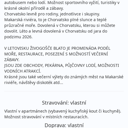
autobusem nebo lodí. Možnost sportovního vyžití, turistiky v
krásné okolní přírodě a zábavy.
Chorvatsko levně pro rodiny, jednotlivce i skupiny.
Makarská riviéra, to je Chorvatsko plné slunce a teplé
průzračné moře. Dovolená v Chorvatsku, kterou si můžete
dovolit. Léto a levná dovolená v Chorvatsku od jara do
podzimu 2026.
V LETOVISKU ŽIVOGOŠČE BLATO JE PROMENÁDA PODÉL
MOŘE, RESTAURACE, POSEZENÍ S MOŽNOSTÍ VEČERNÍ
ZÁBAVY.
JSOU ZDE OBCHODY, PEKÁRNA, PŮJČOVNY LODÍ, MOŽNOSTI
VODNÍCH ATRAKCÍ.
Krásné jsou také večerní výlety do známých měst na Makarské
riviéře, návštěvy diskoték atd...
Stravování: vlastní
Vlastní v apartmánech (vybavený kuchyňský kout či kuchyně).
Možnost stravování v místních restauracích.
Doprava: vlastní