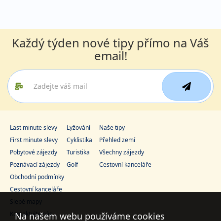
Každý týden nové tipy přímo na Váš
email!
Last minute slevy
Lyžování
Naše tipy
First minute slevy
Cyklistika
Přehled zemí
Pobytové zájezdy
Turistika
Všechny zájezdy
Poznávací zájezdy
Golf
Cestovní kanceláře
Obchodní podmínky
Cestovní kanceláře
Slepé mapy
Kontaktujte nás
Na našem webu používáme cookies