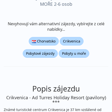
MOŘE 2-6 osob
AUTOBUSEM! kemp Dole,
Makarská riviéra Živogošče
Nevyhovují vám alternativní zájezdy, vybírejte z celé
nabídky...
Chorvatsko
Crikvenica
Pobytové zájezdy
Pobyty u moře
Popis zájezdu
Crikvenica - Ad Turres Holiday Resort (pavilony)
***
Známé turistické centrum Crikvenica je 37 km vzdálené od