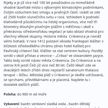
Rijeky a je již více než 100 let považováno za mimořádně
vhodné lázeňské místo s výbornými klimatickými podmínkami,
čistým vzduchem bez smogu a prašných částí. Uvádí se zde
až 2500 hodin slunečního svitu v roce. Vzhledem k podnebí
blahodárně působícímu na lidský organismus, více než tři
kilometry dlouhým písečným plážím s mělčinou i okolí s
překrásnou středomořskou vegetací je tato oblast vhodná pro
všechny věkové skupiny. Historie města Crikvenica je rovněž
velmi bohatá. V roce 1412 postavil vévoda Frankopan klášter v
blízkosti středověkého chrámu (dnes hotel Kaštel) pro
Pavlínský církevní řád. Klášter se stal centrem kultury. Později
vznikl v okolí přístav a vesnice – „Crikva“ ve slovanském jazyce.
Takto tedy vznikl název města Crikvenica. Do Crikvenice a na
ostrov Krk jezdí Češi již více než 80 let. Čeští lékaři zde ve
dvacátých letech zřídili dnes nejstarší sanatorium thalasso
terapie – léčbu. Městská pláž v Crikvenici je skvěle udržovaná,
se sprchami, převlékárnami a je placená. Najdete tu i
dostatek dalších pláží.
Poloha:
do 900 m od moře
Vybavení:
bazén venkovní sladká voda , bazén dětský