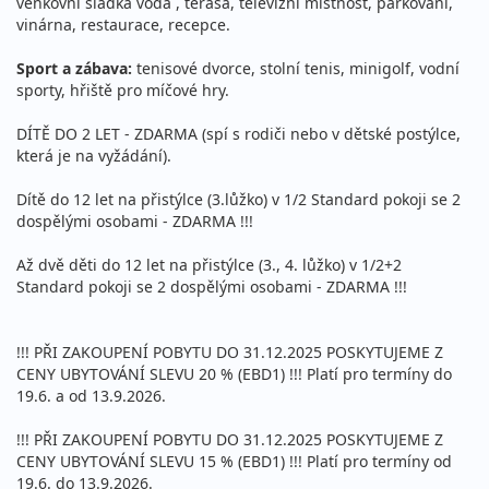
venkovní sladká voda , terasa, televizní místnost, parkování,
vinárna, restaurace, recepce.
Sport a zábava:
tenisové dvorce, stolní tenis, minigolf, vodní
sporty, hřiště pro míčové hry.
DÍTĚ DO 2 LET - ZDARMA (spí s rodiči nebo v dětské postýlce,
která je na vyžádání).
Dítě do 12 let na přistýlce (3.lůžko) v 1/2 Standard pokoji se 2
dospělými osobami - ZDARMA !!!
Až dvě děti do 12 let na přistýlce (3., 4. lůžko) v 1/2+2
Standard pokoji se 2 dospělými osobami - ZDARMA !!!
!!! PŘI ZAKOUPENÍ POBYTU DO 31.12.2025 POSKYTUJEME Z
CENY UBYTOVÁNÍ SLEVU 20 % (EBD1) !!! Platí pro termíny do
19.6. a od 13.9.2026.
!!! PŘI ZAKOUPENÍ POBYTU DO 31.12.2025 POSKYTUJEME Z
CENY UBYTOVÁNÍ SLEVU 15 % (EBD1) !!! Platí pro termíny od
19.6. do 13.9.2026.