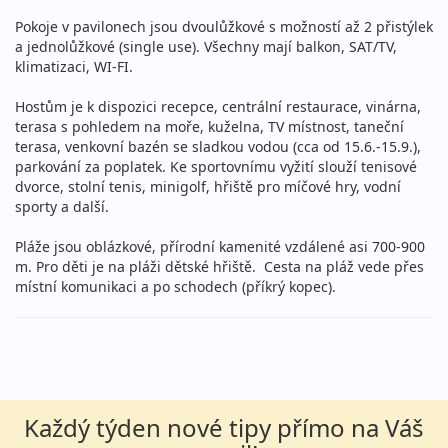
Pokoje v pavilonech jsou dvoulůžkové s možností až 2 přistýlek
a jednolůžkové (single use). Všechny mají balkon, SAT/TV,
klimatizaci, WI-FI.
Hostům je k dispozici recepce, centrální restaurace, vinárna,
terasa s pohledem na moře, kuželna, TV místnost, taneční
terasa, venkovní bazén se sladkou vodou (cca od 15.6.-15.9.),
parkování za poplatek. Ke sportovnímu vyžití slouží tenisové
dvorce, stolní tenis, minigolf, hřiště pro míčové hry, vodní
sporty a další.
Pláže jsou oblázkové, přírodní kamenité vzdálené asi 700-900
m. Pro děti je na pláži dětské hřiště. Cesta na pláž vede přes
místní komunikaci a po schodech (příkrý kopec).
Každý týden nové tipy přímo na Váš