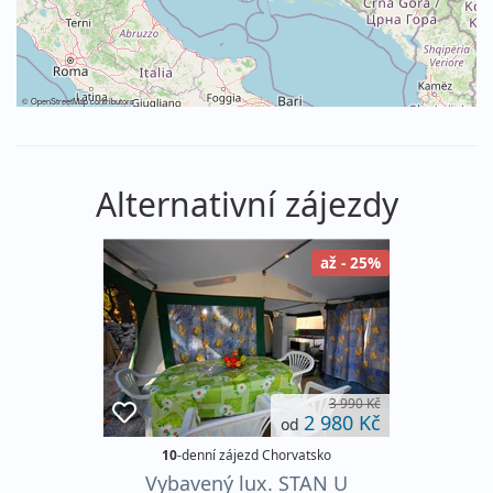
©
OpenStreetMap
contributors
Alternativní zájezdy
až - 25%
3 990 Kč
2 980 Kč
od
10
-denní zájezd Chorvatsko
Vybavený lux. STAN U