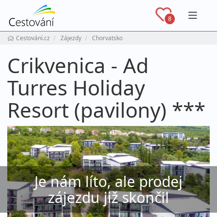
Navig
8
Cestování.cz
Zájezdy
Chorvatsko
Crikvenica - Ad
Turres Holiday
Resort (pavilony) ***
Je nám líto, ale prodej
zájezdu již skončil