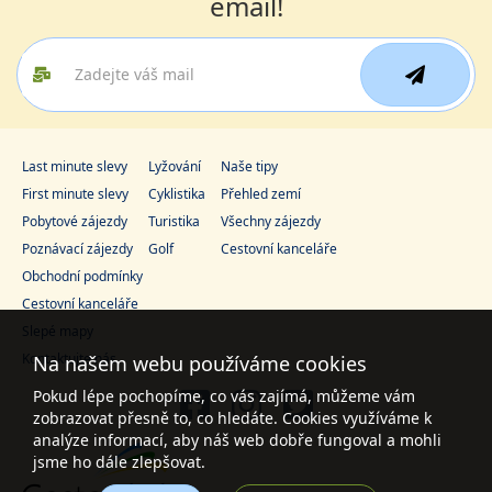
email!
Last minute slevy
Lyžování
Naše tipy
First minute slevy
Cyklistika
Přehled zemí
Pobytové zájezdy
Turistika
Všechny zájezdy
Poznávací zájezdy
Golf
Cestovní kanceláře
Obchodní podmínky
Cestovní kanceláře
Slepé mapy
Kontaktujte nás
Na našem webu používáme cookies
Pokud lépe pochopíme, co vás zajímá, můžeme vám
zobrazovat přesně to, co hledáte. Cookies využíváme k
analýze informací, aby náš web dobře fungoval a mohli
jsme ho dále zlepšovat.